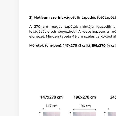
2) Motívum szerint vágott öntapadós fotótapét
A 270 cm magas tapéták mintája igazodik a
levágását eredményezheti. A webshopban a mér
előnézet. Minden tapéta 49 cm széles csíkokból ál
Méretek (cm-ben): 147x270
(3 csík),
196x270
(4 csí