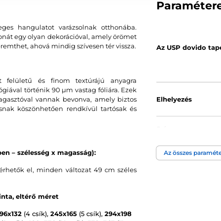
Paraméter
eges hangulatot varázsolnak otthonába.
tthonát egy olyan dekorációval, amely örömet
remthet, ahová mindig szívesen tér vissza.
Az USP dovido tap
 felületű és finom textúrájú anyagra
ával történik 90 µm vastag fóliára. Ezek
agasztóval vannak bevonva, amely biztos
Elhelyezés
ásnak köszönhetően rendkívül tartósak és
Szín
en – szélesség x magasság):
Az összes paraméte
Tapéta technológi
rhetők el, minden változat 49 cm széles
nta, eltérő méret
196x132
(4 csík),
245x165
(5 csík),
294x198