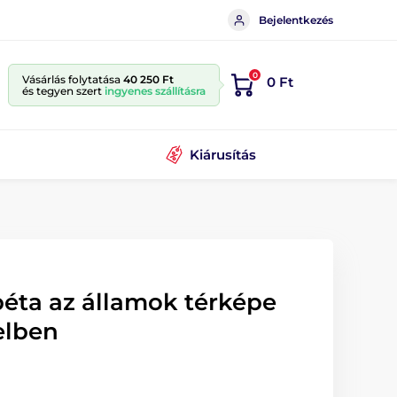
Bejelentkezés
0
Vásárlás folytatása
40 250 Ft
0 Ft
és tegyen szert
ingyenes szállításra
Kiárusítás
éta az államok térképe
elben