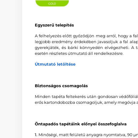
Egyszerű telepítés
A felhelyezés előtt győződjön meg arról, hogy a fal 
legjobb eredmény érdekében javasoljuk a fal alapo
gyerekjáték, és bárki könnyedén elvégezheti. A t
esetén részletes útmutató áll rendelkezésre.
Útmutató letöltése
Biztonságos csomagolás
Minden tapéta feltekerés után gondosan védőfóliáb
erős kartondobozba csomagoljuk, amely megóvja a 
Öntapadós tapétáink előnyei összefoglalva
1.
Minőségi, matt felületű anyagra nyomtatva, 90 µ