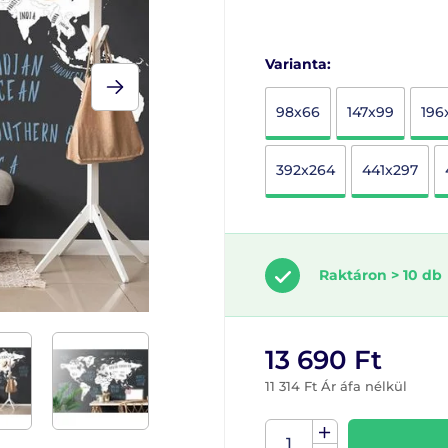
Varianta:
98x66
147x99
196
392x264
441x297
Raktáron > 10 db
13 690 Ft
11 314 Ft Ár áfa nélkül