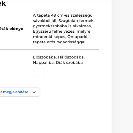
ek
A tapéta 49 cm-es szélességű
sávokból áll
,
Szagtalan termék,
gyermekszobába is alkalmas
,
éták előnye
Egyszerű felhelyezés, melyre
mindenki képes
,
Öntapadó
tapéta erős ragadóssággal
Előszobába
,
Hálószobába
,
Nappaliba
,
Diák szobába
Kék
,
Szürke
r megjelenítése
a
Lemosható
,
Öntapadós