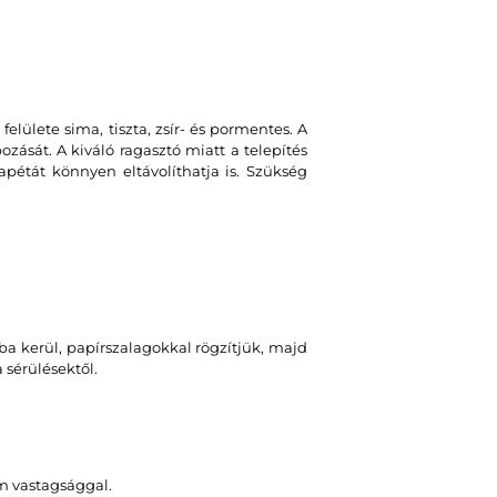
felülete sima, tiszta, zsír- és pormentes. A
zását. A kiváló ragasztó miatt a telepítés
apétát könnyen eltávolíthatja is. Szükség
a kerül, papírszalagokkal rögzítjük, majd
sérülésektől.
m vastagsággal.