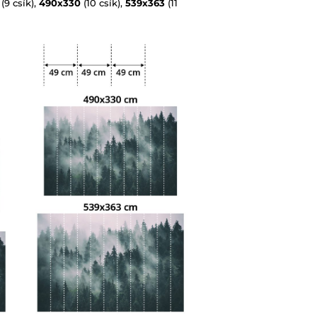
(9 csík),
490x330
(10 csík),
539x363
(11