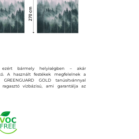
, ezért bármely helyiségben – akár
tó. A használt festékek megfelelnek a
int GREENGUARD GOLD tanúsítvánnyal
ragasztó vízbázisú, ami garantálja az