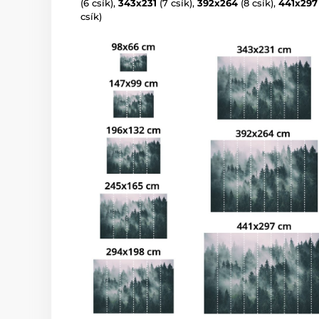
(6 csík),
343x231
(7 csík),
392x264
(8 csík),
441x297
csík)