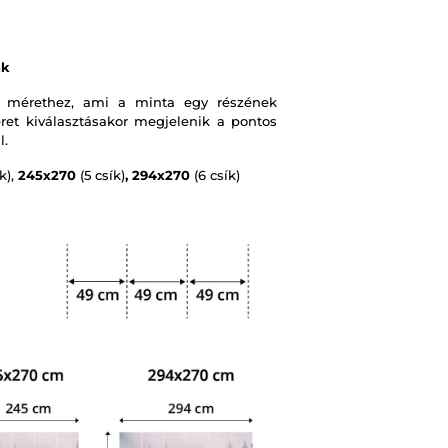
ák
 mérethez, ami a minta egy részének
et kiválasztásakor megjelenik a pontos
l.
k),
245x270
(5 csík)
, 294x270
(6 csík)