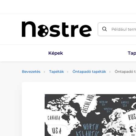
Például ter
Képek
Tap
Bevezetés
Tapéták
Öntapadó tapéták
Öntapadó ta