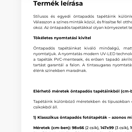
Termék leírása
Stílusos és egyedi öntapadós tapétáink különl
Válasszon a színes minták közül, és frissítse fel o
okoz. Az öntapadós tapétákkal olyan környezetet te
Tökéletes nyomtatási kivitel
Öntapadós tapétáinkat kiváló minőségű, matt
nyomtatjuk. A nyomtatás modern UV-LED technológi
a tapéták PVC-mentesek, és erősen tapadó akrilr
tartást garantál a falon. A tintasugaras nyomtat
élénk színekben maradnak.
Elérhető méretek öntapadós tapétáinkból (cm-b
Tapétáink különböző méretekben és típusokban é
csíkokból áll.
1) Klasszikus öntapadós fotótapéták – azonos mi
Méretek (cm-ben): 98x66
(2 csík),
147x99
(3 csík),