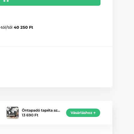
-tól/től
40 250 Ft
Öntapadó tapéta az…
Vásárláshoz
13 690 Ft