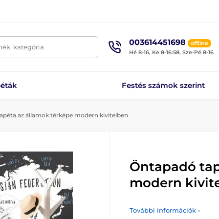
003614451698
offline
mék, kategória
Hé 8-16, Ke 8-16:58, Sze-Pé 8-16
éták
Festés számok szerint
péta az államok térképe modern kivitelben
Öntapadó tap
modern kivit
További információk ›