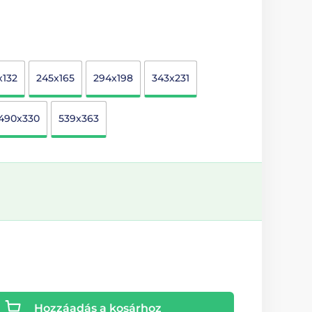
x132
245x165
294x198
343x231
490x330
539x363
Hozzáadás a kosárhoz