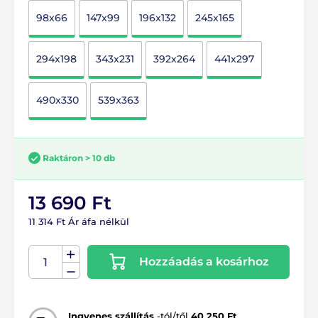
98x66
147x99
196x132
245x165
294x198
343x231
392x264
441x297
490x330
539x363
Raktáron > 10 db
13 690 Ft
11 314 Ft Ár áfa nélkül
Hozzáadás a kosárhoz
Ingyenes szállítás
-tól/től
40 250 Ft