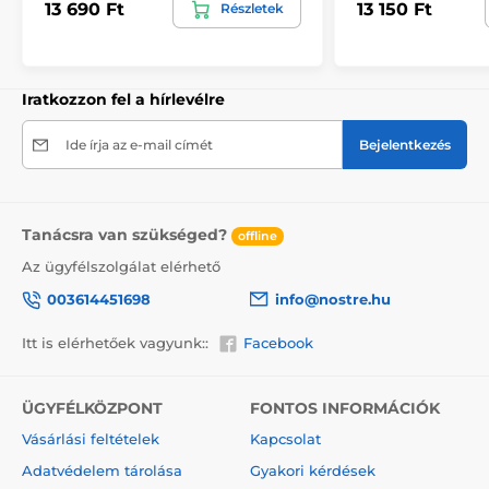
13 690 Ft
13 150 Ft
Részletek
kiválasztásakor megjelenik a pontos előnézet. Minden
tapéta 49 cm széles csíkokból áll.
Méretek (cm-ben): 147x270
(3 csík),
196x270
(4 csík),
245x270
(5 csík)
, 294x270
(6 csík)
Iratkozzon fel a hírlevélre
Ide írja az e-mail címét
Bejelentkezés
Tanácsra van szükséged?
offline
Az ügyfélszolgálat elérhető
003614451698
info@nostre.hu
Itt is elérhetőek vagyunk::
Facebook
ÜGYFÉLKÖZPONT
FONTOS INFORMÁCIÓK
Környezetbarát és egészségbarát
Vásárlási feltételek
Kapcsolat
A nyomtatási technológia környezetkímélő, ezért
Adatvédelem tárolása
Gyakori kérdések
bármely helyiségben – akár gyerekszobában is –