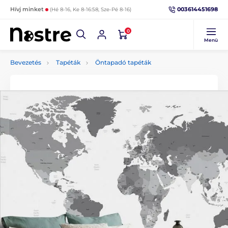
003614451698
Hívj minket
(Hé 8-16, Ke 8-16:58, Sze-Pé 8-16)
0
Menü
Bevezetés
Tapéták
Öntapadó tapéták