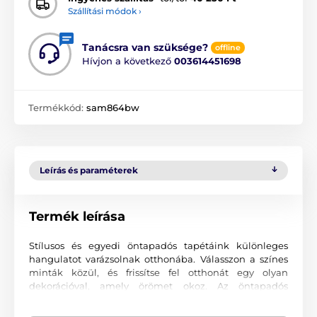
Szállítási módok ›
Tanácsra van szüksége?
offline
Hívjon a következő
003614451698
Termékkód:
sam864bw
Leírás és paraméterek
Termék leírása
Stílusos és egyedi öntapadós tapétáink különleges
hangulatot varázsolnak otthonába. Válasszon a színes
minták közül, és frissítse fel otthonát egy olyan
dekorációval, amely örömet okoz. Az öntapadós
tapétákkal olyan környezetet teremthet, ahová mindig
szívesen tér vissza.