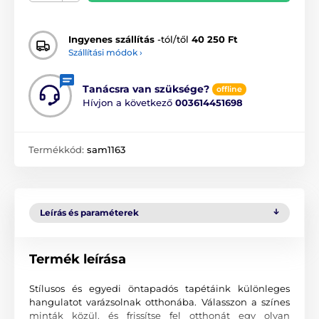
Ingyenes szállítás
-tól/től
40 250 Ft
Szállítási módok ›
Tanácsra van szüksége?
offline
Hívjon a következő
003614451698
Termékkód:
sam1163
Leírás és paraméterek
Termék leírása
Stílusos és egyedi öntapadós tapétáink különleges
hangulatot varázsolnak otthonába. Válasszon a színes
minták közül, és frissítse fel otthonát egy olyan