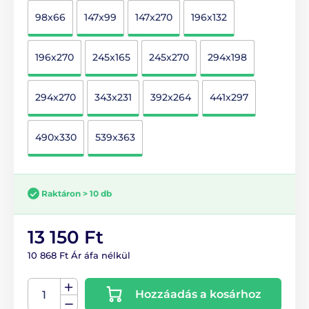
98x66
147x99
147x270
196x132
196x270
245x165
245x270
294x198
294x270
343x231
392x264
441x297
490x330
539x363
Raktáron > 10 db
13 150 Ft
10 868 Ft Ár áfa nélkül
Hozzáadás a kosárhoz