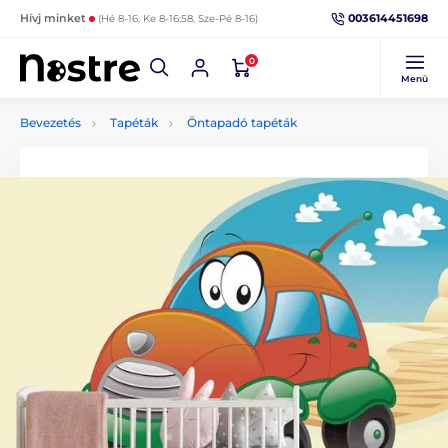
003614451698
Hívj minket
(Hé 8-16, Ke 8-16:58, Sze-Pé 8-16)
0
Menü
Bevezetés
Tapéták
Öntapadó tapéták