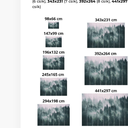
(6 csík),
343x231
(7 csík),
392x264
(8 csík),
441x297
csík)