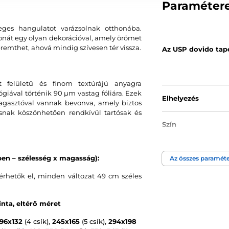
Paraméter
eges hangulatot varázsolnak otthonába.
tthonát egy olyan dekorációval, amely örömet
remthet, ahová mindig szívesen tér vissza.
Az USP dovido tap
 felületű és finom textúrájú anyagra
ával történik 90 µm vastag fóliára. Ezek
Elhelyezés
agasztóval vannak bevonva, amely biztos
ásnak köszönhetően rendkívül tartósak és
Szín
Tapéta technológi
en – szélesség x magasság):
Az összes paraméte
rhetők el, minden változat 49 cm széles
nta, eltérő méret
196x132
(4 csík),
245x165
(5 csík),
294x198