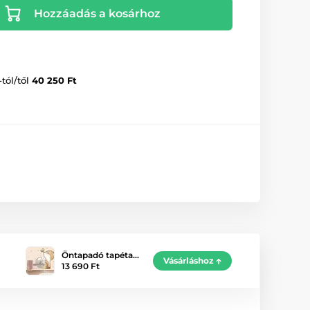
Hozzáadás a kosárhoz
-tól/től
40 250 Ft
Öntapadó tapéta…
Vásárláshoz
13 690 Ft