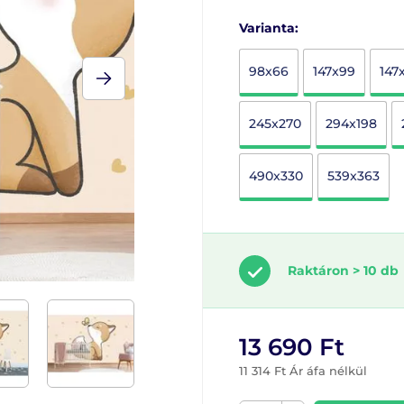
Varianta:
98x66
147x99
147
245x270
294x198
490x330
539x363
Raktáron > 10 db
13 690 Ft
11 314 Ft Ár áfa nélkül