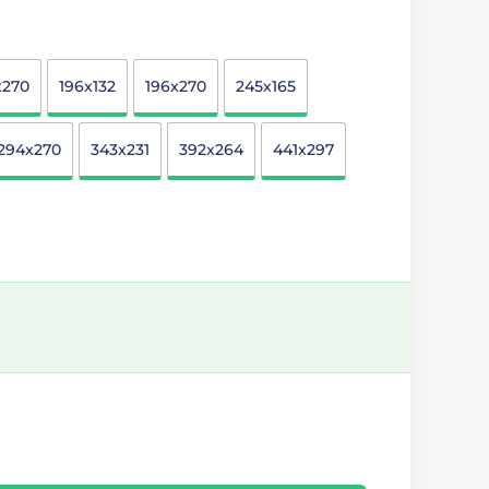
x270
196x132
196x270
245x165
294x270
343x231
392x264
441x297