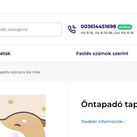
003614451698
online
mék, kategória
Hé 8-16, Ke 8-16:58, Sze-Pé 8-16
éták
Festés számok szerint
péta aranyos kis róka
Öntapadó tap
További információk ›