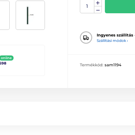
Ingyenes szállítás
Szállítási módok ›
online
698
Termékkód:
sam1194