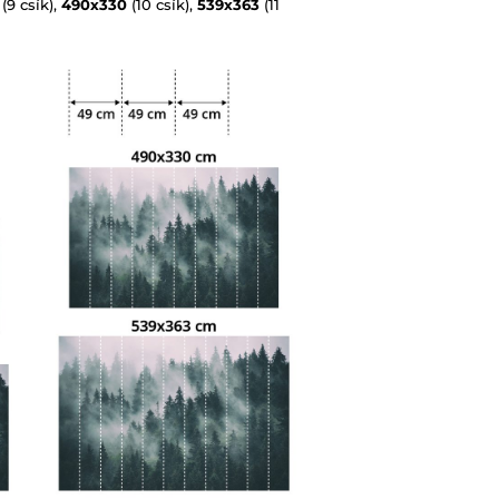
(9 csík),
490x330
(10 csík),
539x363
(11