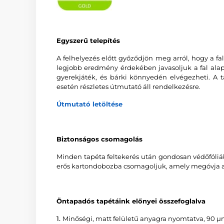
Egyszerű telepítés
A felhelyezés előtt győződjön meg arról, hogy a fal 
legjobb eredmény érdekében javasoljuk a fal alapo
gyerekjáték, és bárki könnyedén elvégezheti. A t
esetén részletes útmutató áll rendelkezésre.
Útmutató letöltése
Biztonságos csomagolás
Minden tapéta feltekerés után gondosan védőfóliáb
erős kartondobozba csomagoljuk, amely megóvja a 
Öntapadós tapétáink előnyei összefoglalva
1.
Minőségi, matt felületű anyagra nyomtatva, 90 µ