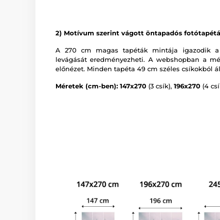
2) Motívum szerint vágott öntapadós fotótapét
A 270 cm magas tapéták mintája igazodik a
levágását eredményezheti. A webshopban a mér
előnézet. Minden tapéta 49 cm széles csíkokból ál
Méretek (cm-ben): 147x270
(3 csík),
196x270
(4 csí