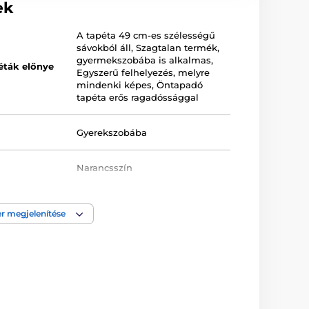
ek
A tapéta 49 cm-es szélességű
sávokból áll
,
Szagtalan termék,
gyermekszobába is alkalmas
,
éták előnye
Egyszerű felhelyezés, melyre
mindenki képes
,
Öntapadó
tapéta erős ragadóssággal
Gyerekszobába
Narancsszín
a
Lemosható
,
Öntapadós
r megjelenítése