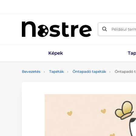
Például ter
Képek
Tap
Bevezetés
Tapéták
Öntapadó tapéták
Öntapadó ta