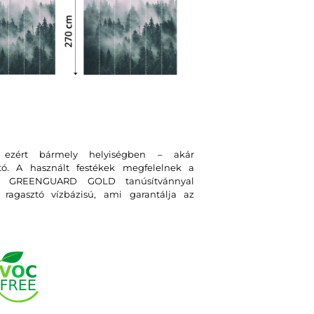
, ezért bármely helyiségben – akár
tó. A használt festékek megfelelnek a
int GREENGUARD GOLD tanúsítvánnyal
ragasztó vízbázisú, ami garantálja az