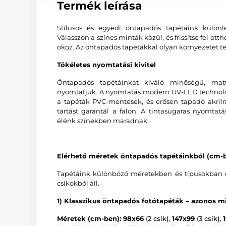
Termék leírása
Stílusos és egyedi öntapadós tapétáink különl
Válasszon a színes minták közül, és frissítse fel o
okoz. Az öntapadós tapétákkal olyan környezetet te
Tökéletes nyomtatási kivitel
Öntapadós tapétáinkat kiváló minőségű, matt
nyomtatjuk. A nyomtatás modern UV-LED technológi
a tapéták PVC-mentesek, és erősen tapadó akrilr
tartást garantál a falon. A tintasugaras nyomtat
élénk színekben maradnak.
Elérhető méretek öntapadós tapétáinkból (cm-b
Tapétáink különböző méretekben és típusokban é
csíkokból áll.
1) Klasszikus öntapadós fotótapéták – azonos mi
Méretek (cm-ben): 98x66
(2 csík),
147x99
(3 csík),