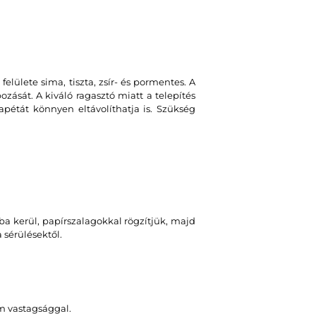
felülete sima, tiszta, zsír- és pormentes. A
zását. A kiváló ragasztó miatt a telepítés
apétát könnyen eltávolíthatja is. Szükség
a kerül, papírszalagokkal rögzítjük, majd
sérülésektől.
m vastagsággal.