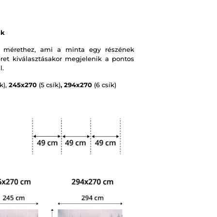
ák
 mérethez, ami a minta egy részének
et kiválasztásakor megjelenik a pontos
l.
k),
245x270
(5 csík)
, 294x270
(6 csík)