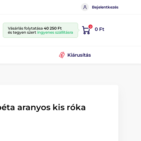
Bejelentkezés
0
Vásárlás folytatása
40 250 Ft
0 Ft
és tegyen szert
ingyenes szállításra
Kiárusítás
éta aranyos kis róka