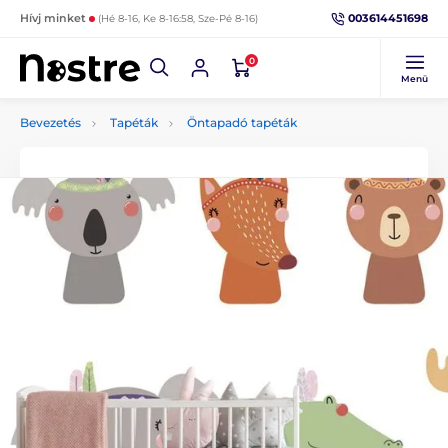
003614451698
Hívj minket
(Hé 8-16, Ke 8-16:58, Sze-Pé 8-16)
0
Menü
Bevezetés
Tapéták
Öntapadó tapéták