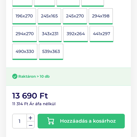
196x270
245x165
245x270
294x198
294x270
343x231
392x264
441x297
490x330
539x363
Raktáron > 10 db
13 690 Ft
11 314 Ft Ár áfa nélkül
Hozzáadás a kosárhoz