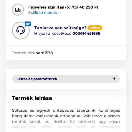
Ingyenes szállítás
-tól/től
40 250 Ft
Szállítási módok ›
Tanácsra van szüksége?
offline
Hívjon a következő
003614451698
Termékkód:
sam1578
Leírás és paraméterek
Termék leírása
Stílusos és egyedi öntapadós tapétáink különleges
hangulatot varázsolnak otthonába. Válasszon a színes
minták közül, és frissítse fel otthonát egy olyan
dekorációval, amely örömet okoz. Az öntapadós