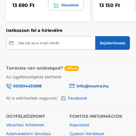
mérethez, ami a minta egy részének levágását
13 690 Ft
13 150 Ft
Részletek
eredményezheti. A webshopban a méret
kiválasztásakor megjelenik a pontos előnézet. Minden
tapéta 49 cm széles csíkokból áll.
Méretek (cm-ben): 147x270
(3 csík),
196x270
(4 csík),
Iratkozzon fel a hírlevélre
245x270
(5 csík)
, 294x270
(6 csík)
Ide írja az e-mail címét
Bejelentkezés
Tanácsra van szükséged?
offline
Az ügyfélszolgálat elérhető
003614451698
info@nostre.hu
Itt is elérhetőek vagyunk::
Facebook
ÜGYFÉLKÖZPONT
FONTOS INFORMÁCIÓK
Környezetbarát és egészségbarát
Vásárlási feltételek
Kapcsolat
A nyomtatási technológia környezetkímélő, ezért
Adatvédelem tárolása
Gyakori kérdések