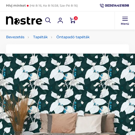
003614451698
Hívj minket
(Hé 8-16, Ke 8-16:58, Sze-Pé 8-16)
0
Menü
Bevezetés
Tapéták
Öntapadó tapéták