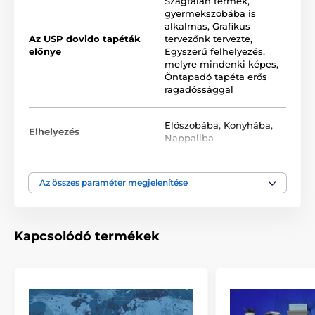
Szagtalan termék,
tapéták PVC-mentesek, és erős tapadású
gyermekszobába is
akrilragasztóval vannak ellátva, amely biztosítja a stabil
alkalmas
,
Grafikus
rögzítést. A nyomtatási eljárásnak köszönhetően
Az USP dovido tapéták
tervezőnk tervezte
,
kiválóan ellenállnak a külső hatásoknak, és megőrzik
előnye
Egyszerű felhelyezés,
színeik intenzitását.
melyre mindenki képes
,
Öntapadó tapéta erős
ragadóssággal
Az öntapadós tapéta mérete tekercsben (szélesség x
magasság, cm):
Előszobába
,
Konyhába
,
Elhelyezés
Nappaliba
A tekercses tapéták ismétlődő mintával rendelkeznek,
amely tökéletesen illeszkedik. Egy szabványos tekercs
mérete
49x1000 cm
.
Szín
Szürke
,
Zöld
Az összes paraméter megjelenítése
Tapéta technológia
Lemosható
,
Öntapadós
Kapcsolódó termékek