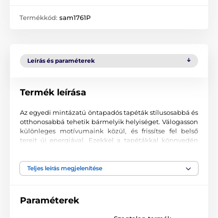
Termékkód:
sam1761P
Leírás és paraméterek
Termék leírása
Az egyedi mintázatú öntapadós tapéták stílusosabbá és
otthonosabbá tehetik bármelyik helyiséget. Válogasson
különleges motívumaink közül, és frissítse fel belső
tereit új energiával. Ezekkel a tapétákkal könnyedén
kialakíthat egy hangulatos környezetet, ahová mindig
jó visszatérni.
Teljes leírás megjelenítése
Precíz nyomtatási minőség
A tapétákat kiváló minőségű, finoman texturált, matt
Paraméterek
felületű anyagra nyomtatjuk. A minta korszerű UV-led
technológiával kerül felvitelre, 90 µm vastag fóliára. A