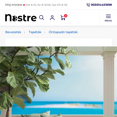
003614451698
Hívj minket
(Hé 8-16, Ke 8-16:58, Sze-Pé 8-16)
0
Menü
Bevezetés
Tapéták
Öntapadó tapéták