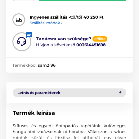
Ingyenes szállítás
-tól/től
40 250 Ft
Szállítási módok ›
Tanácsra van szüksége?
offline
Hívjon a következő
003614451698
Termékkód:
sam2196
Leírás és paraméterek
Termék leírása
Stílusos és egyedi öntapadós tapétáink különleges
hangulatot varázsolnak otthonába. Válasszon a színes
minták közül, és frissítse fel otthonát egy olyan