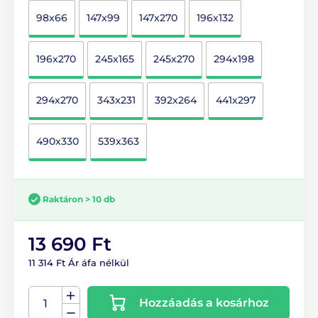
98x66
147x99
147x270
196x132
196x270
245x165
245x270
294x198
294x270
343x231
392x264
441x297
490x330
539x363
Raktáron > 10 db
13 690 Ft
11 314 Ft Ár áfa nélkül
Hozzáadás a kosárhoz