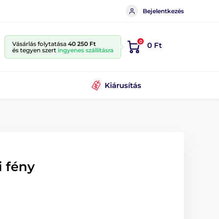
Bejelentkezés
0
Vásárlás folytatása
40 250 Ft
0 Ft
és tegyen szert
ingyenes szállításra
Kiárusítás
i fény