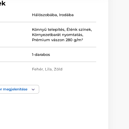
ek
Hálószobába
,
Irodába
Könnyű telepítés
,
Élénk színek
,
Környezetbarát nyomtatás
,
Prémium vászon 280 g/m²
1-darabos
Fehér
,
Lila
,
Zöld
Keretezett
,
Nyomtatott
,
Vászon
r megjelenítése