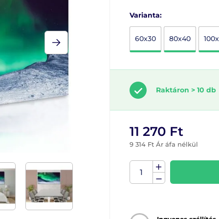
Varianta:
60x30
80x40
100
Raktáron > 10 db
11 270 Ft
9 314 Ft Ár áfa nélkül
Ingyenes szállítás