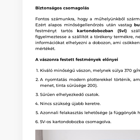
Biztonságos csomagolás
Fontos számunkra, hogy a műhelyünkből szárma
Ezért alapos minőségellenőrzés után vastag
bu
festményt tartós
kartondobozban (5vl)
száll
figyelmeztesse a szállítót a törékeny termékre, n
információkat elhelyezni a dobozon, ami csökkent
mértékét.
A vászonra festett festmények előnyei
Kiváló minőségű vászon, melynek súlya 370 g/
A nyomtatás modern plotterekkel történik, amely
menet, tinta sűrűsége 200).
Sűrűen elhelyezkedő csatok.
Nincs szükség újabb keretre.
Azonnali felakasztás lehetősége (a függönyök há
5V-os kartondobozba csomagolva.