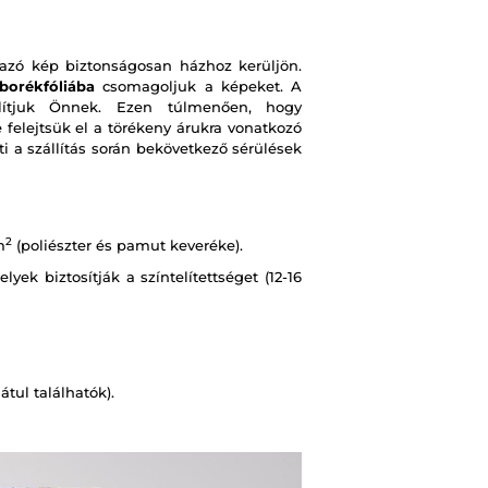
zó kép biztonságosan házhoz kerüljön.
borékfóliába
csomagoljuk a képeket. A
ítjuk Önnek. Ezen túlmenően, hogy
e felejtsük el a törékeny árukra vonatkozó
i a szállítás során bekövetkező sérülések
2
m
(poliészter és pamut keveréke).
ek biztosítják a színtelítettséget (12-16
tul találhatók).