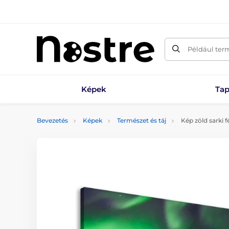
Például ter
Képek
Tap
Bevezetés
Képek
Természet és táj
Kép zöld sarki f