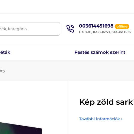
003614451698
offline
mék, kategória
Hé 8-16, Ke 8-16:58, Sze-Pé 8-16
éták
Festés számok szerint
ény
Kép zöld sark
További információk ›