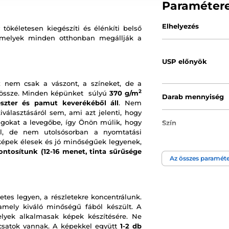
Paraméter
Elhelyezés
tökéletesen kiegészíti és élénkíti belső
amelyek minden otthonban megállják a
USP előnyök
 nem csak a vászont, a színeket, de a
2
k össze. Minden képünket súlyú
370 g/m
Darab mennyiség
észter és pamut keverékéből áll
. Nem
választásáról sem, ami azt jelenti, hogy
gokat a levegőbe, így Önön múlik, hogy
Szín
ül, de nem utolsósorban a nyomtatási
képek élesek és jó minőségűek legyenek,
Kép technológia
ontosítunk (12-16 menet, tinta sűrűsége
Az összes paraméte
etes legyen, a részletekre koncentrálunk.
 amely kiváló minőségű fából készült. A
melyek alkalmasak képek készítésére. Ne
t csatok vannak. A képekkel együtt
1-2 db