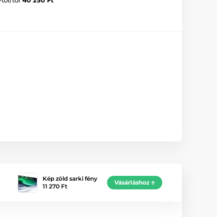
Kép zöld sarki fény
Vásárláshoz
11 270 Ft