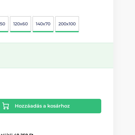
x50
120x60
140x70
200x100
Hozzáadás a kosárhoz
-tól/től
40 250 Ft