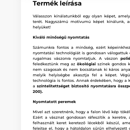
Termék leírása
Válasszon kínálatunkból egy olyan képet, amely 
terét. Nagyszámú motívumú képet kínálunk, 
helyüket!
Kiváló minőségű nyomtatás
Számunkra fontos a minőség, ezért képeinkhez
nyomtatási technológiát is gondosan válogattu
rugalmas vászonra nyomtatjuk. A vászon
poli
feledkeztünk meg az
ökológiai
színek gondos ki
nem szagosak és nem bocsátanak ki káros anya
melyik helyiségbe akasztja fel a képet. Vég
technológia is fontos. Annak érdekében, hogy a 
a
színtelítettséget biztosító nyomtatásra összp
200).
Nyomtatott peremek
Mivel azt szeretnénk, hogy a falon lévő kép tökél
Ezért a vásznat gondosan ráfeszítik a keretre,
felhasznált keret keretező lécekből készül, a
felejtse el, hogy a hátoldalon sűrűn elhelyezet