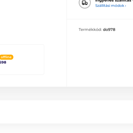
Szállítási módok ›
Termékkód:
do978
offline
698