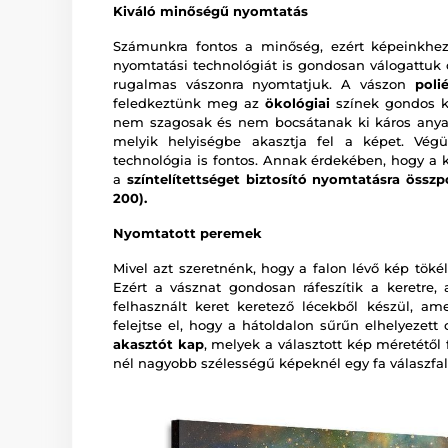
Kiváló minőségű nyomtatás
Számunkra fontos a minőség, ezért képeinkhez
nyomtatási technológiát is gondosan válogattu
rugalmas vászonra nyomtatjuk. A vászon
poli
feledkeztünk meg az
ökológiai
színek gondos ki
nem szagosak és nem bocsátanak ki káros anya
melyik helyiségbe akasztja fel a képet. Vég
technológia is fontos. Annak érdekében, hogy a 
a
színtelítettséget biztosító nyomtatásra összp
200).
Nyomtatott peremek
Mivel azt szeretnénk, hogy a falon lévő kép tökél
Ezért a vásznat gondosan ráfeszítik a keretre,
felhasznált keret keretező lécekből készül, a
felejtse el, hogy a hátoldalon sűrűn elhelyezet
akasztót kap
, melyek a választott kép méretétől
nél nagyobb szélességű képeknél egy fa válaszfal