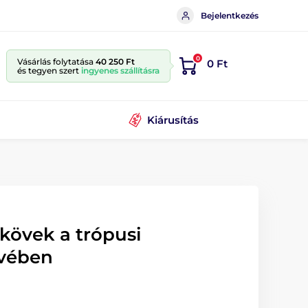
Bejelentkezés
0
Vásárlás folytatása
40 250 Ft
0 Ft
és tegyen szert
ingyenes szállításra
Kiárusítás
kövek a trópusi
ívében