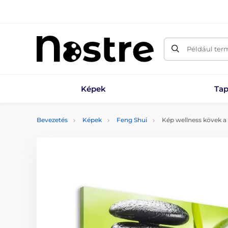
Például ter
Képek
Tap
Bevezetés
Képek
Feng Shui
Kép wellness kövek a 