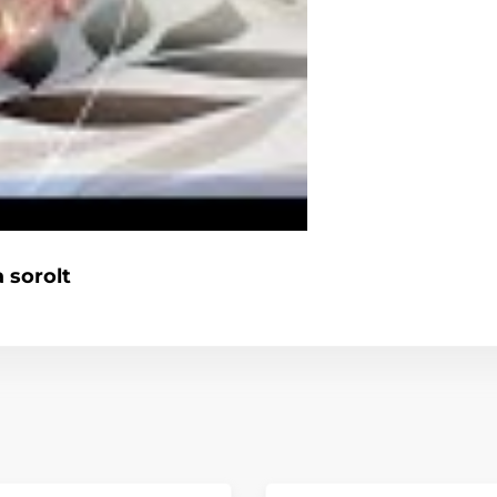
 sorolt