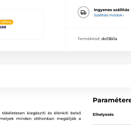
Ingyenes szállítás
Szállítási módok ›
offline
698
Termékkód:
do1360a
Paraméter
tökéletesen kiegészíti és élénkíti belső
Elhelyezés
amelyek minden otthonban megállják a