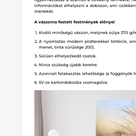
információkat elhelyezni a dobozon, ami csökkent
mértékét.
A vászonra festett festmények előnyei
Kiváló minőségű vászon, melynek súlya 370 g/
A nyomtatás modern plotterekkel történik, amely
menet, tinta sűrűsége 200).
Sűrűen elhelyezkedő csatok.
Nincs szükség újabb keretre.
Azonnali felakasztás lehetősége (a függönyök há
5V-os kartondobozba csomagolva.