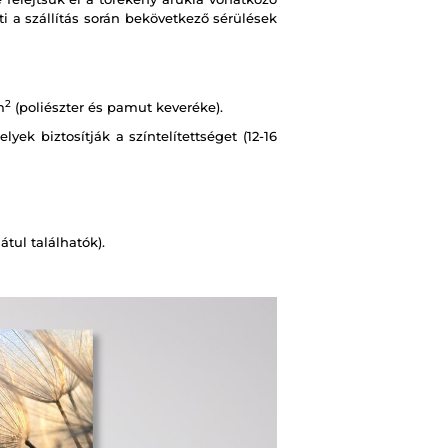
i a szállítás során bekövetkező sérülések
2
m
(poliészter és pamut keveréke).
ek biztosítják a színtelítettséget (12-16
tul találhatók).