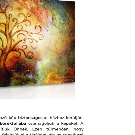
zó kép biztonságosan házhoz kerüljön.
borékfóliába
csomagoljuk a képeket. A
ítjuk Önnek. Ezen túlmenően, hogy
e felejtsük el a törékeny árukra vonatkozó