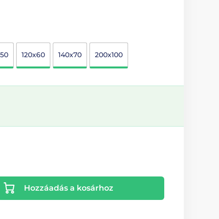
x50
120x60
140x70
200x100
Hozzáadás a kosárhoz