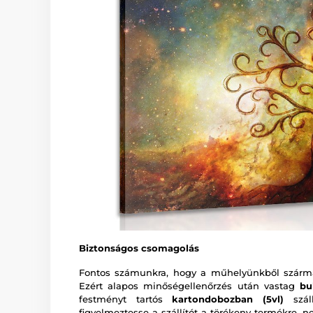
Biztonságos csomagolás
Fontos számunkra, hogy a műhelyünkből szárma
Ezért alapos minőségellenőrzés után vastag
bu
festményt tartós
kartondobozban (5vl)
száll
figyelmeztesse a szállítót a törékeny termékre, n