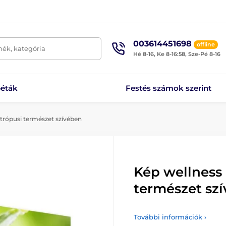
003614451698
offline
mék, kategória
Hé 8-16, Ke 8-16:58, Sze-Pé 8-16
éták
Festés számok szerint
trópusi természet szívében
Kép wellness 
természet sz
További információk ›