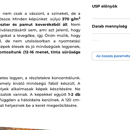
USP előnyök
 nem csak a vászont, a színeket, de a
2
k össze. Minden képünket súlyú
370 g/m
észter és pamut keverékéből áll
. Nem
Darab mennyiség
választásáról sem, ami azt jelenti, hogy
gokat a levegőbe, így Önön múlik, hogy
ül, de nem utolsósorban a nyomtatási
Szín
képek élesek és jó minőségűek legyenek,
ontosítunk (12-16 menet, tinta sűrűsége
Kép technológia
Az összes paraméte
etes legyen, a részletekre koncentrálunk.
 amely kiváló minőségű fából készült. A
melyek alkalmasak képek készítésére. Ne
t csatok vannak. A képekkel együtt
1-2 db
 függően a hátoldalra kerülnek. A 120 cm-
at helyeznek be a keret megerősítésére.