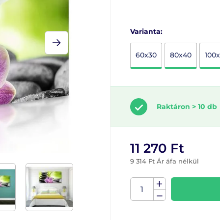
Varianta:
60x30
80x40
100
Raktáron > 10 db
11 270 Ft
9 314 Ft Ár áfa nélkül