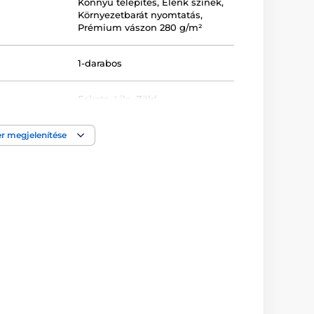
Könnyű telepítés
,
Élénk színek
,
Környezetbarát nyomtatás
,
Prémium vászon 280 g/m²
1-darabos
Fekete
,
Lila
,
Zöld
Keretezett
,
Nyomtatott
,
Vászon
r megjelenítése