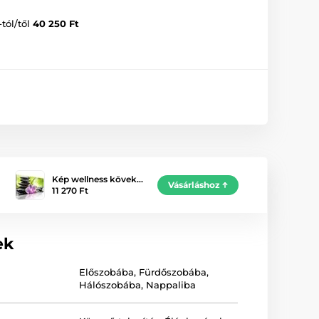
-tól/től
40 250 Ft
Kép wellness kövek…
Vásárláshoz
11 270 Ft
ek
Előszobába
,
Fürdőszobába
,
Hálószobába
,
Nappaliba