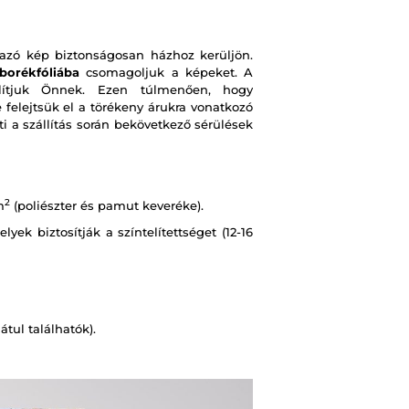
zó kép biztonságosan házhoz kerüljön.
borékfóliába
csomagoljuk a képeket. A
ítjuk Önnek. Ezen túlmenően, hogy
e felejtsük el a törékeny árukra vonatkozó
i a szállítás során bekövetkező sérülések
2
m
(poliészter és pamut keveréke).
ek biztosítják a színtelítettséget (12-16
tul találhatók).