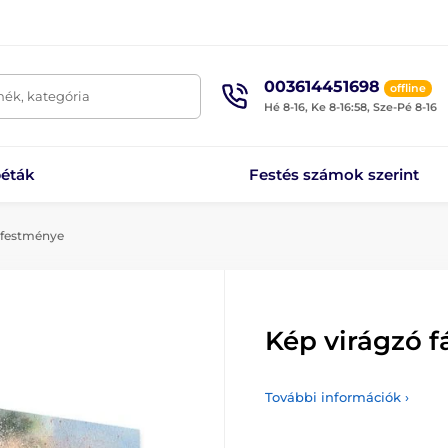
003614451698
offline
mék, kategória
Hé 8-16, Ke 8-16:58, Sze-Pé 8-16
éták
Festés számok szerint
 festménye
Kép virágzó 
További információk ›