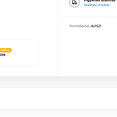
Szállítási módok ›
Termékkód:
do1521
offline
698