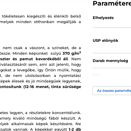
Paraméter
tökéletesen kiegészíti és élénkíti belső
Elhelyezés
amelyek minden otthonban megállják a
USP előnyök
 nem csak a vászont, a színeket, de a
2
k össze. Minden képünket súlyú
370 g/m
észter és pamut keverékéből áll
. Nem
Darab mennyiség
választásáról sem, ami azt jelenti, hogy
gokat a levegőbe, így Önön múlik, hogy
ül, de nem utolsósorban a nyomtatási
Szín
képek élesek és jó minőségűek legyenek,
ontosítunk (12-16 menet, tinta sűrűsége
Kép technológia
Az összes paraméte
etes legyen, a részletekre koncentrálunk.
 amely kiváló minőségű fából készült. A
melyek alkalmasak képek készítésére. Ne
t csatok vannak. A képekkel együtt
1-2 db