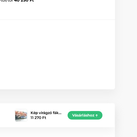
Kép virágzó fák…
Vásárláshoz
11 270 Ft