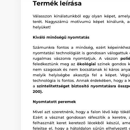
Termék leírása
Válasszon kínálatunkból egy olyan képet, amely 
terét. Nagyszámú motívumú képet kínálunk, 
helyüket!
Kiváló minőségű nyomtatás
Számunkra fontos a minőség, ezért képeinkhez
nyomtatási technológiát is gondosan válogattu
rugalmas vászonra nyomtatjuk. A vászon
poli
feledkeztünk meg az
ökológiai
színek gondos ki
nem szagosak és nem bocsátanak ki káros anya
melyik helyiségbe akasztja fel a képet. Vég
technológia is fontos. Annak érdekében, hogy a 
a
színtelítettséget biztosító nyomtatásra összp
200).
Nyomtatott peremek
Mivel azt szeretnénk, hogy a falon lévő kép tökél
Ezért a vásznat gondosan ráfeszítik a keretre,
felhasznált keret keretező lécekből készül, a
felejtse el, hogy a hátoldalon sűrűn elhelyezet