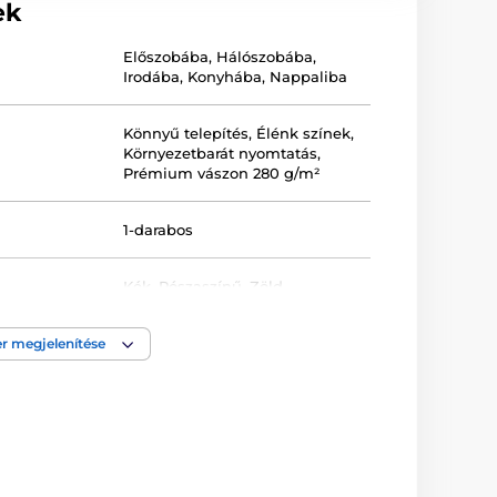
ek
Előszobába
,
Hálószobába
,
Irodába
,
Konyhába
,
Nappaliba
Könnyű telepítés
,
Élénk színek
,
Környezetbarát nyomtatás
,
Prémium vászon 280 g/m²
1-darabos
Kék
,
Rószaszínű
,
Zöld
Keretezett
,
Nyomtatott
,
Vászon
r megjelenítése