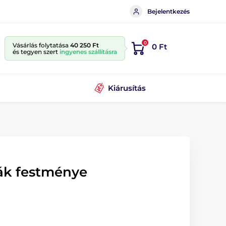
Bejelentkezés
0
Vásárlás folytatása
40 250 Ft
0 Ft
és tegyen szert
ingyenes szállításra
Kiárusítás
fák festménye