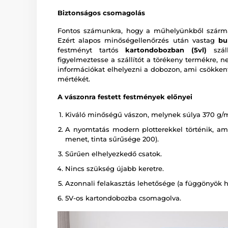
Biztonságos csomagolás
Fontos számunkra, hogy a műhelyünkből szárma
Ezért alapos minőségellenőrzés után vastag
bu
festményt tartós
kartondobozban (5vl)
száll
figyelmeztesse a szállítót a törékeny termékre, n
információkat elhelyezni a dobozon, ami csökkent
mértékét.
A vászonra festett festmények előnyei
Kiváló minőségű vászon, melynek súlya 370 g/
A nyomtatás modern plotterekkel történik, amely
menet, tinta sűrűsége 200).
Sűrűen elhelyezkedő csatok.
Nincs szükség újabb keretre.
Azonnali felakasztás lehetősége (a függönyök há
5V-os kartondobozba csomagolva.