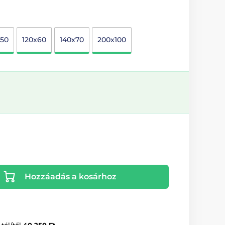
x50
120x60
140x70
200x100
Hozzáadás a kosárhoz
-tól/től
40 250 Ft