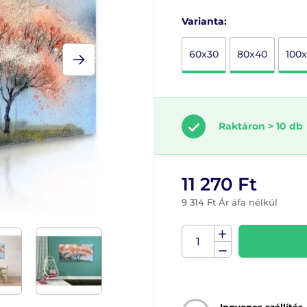
Varianta:
60x30
80x40
100
Raktáron > 10 db
11 270 Ft
9 314 Ft Ár áfa nélkül
Ingyenes szállítás