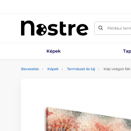
Például ter
Képek
Tap
Bevezetés
Képek
Természet és táj
Kép virágzó fák