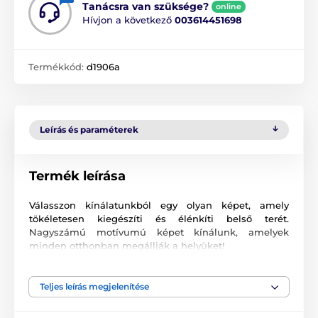
Tanácsra van szüksége?
online
Hívjon a következő
003614451698
Termékkód:
d1906a
Leírás és paraméterek
Termék leírása
Válasszon kínálatunkból egy olyan képet, amely
tökéletesen kiegészíti és élénkíti belső terét.
Nagyszámú motívumú képet kínálunk, amelyek
minden otthonban megállják a helyüket!
Kiváló minőségű nyomtatás
Teljes leírás megjelenítése
Számunkra fontos a minőség, ezért képeinkhez nem
csak a vászont, a színeket, de a nyomtatási