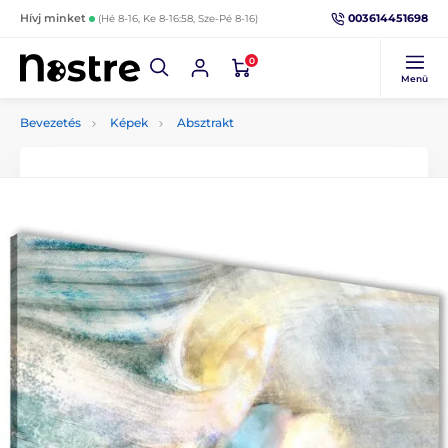
003614451698
Hívj minket
(Hé 8-16, Ke 8-16:58, Sze-Pé 8-16)
0
Menü
Bevezetés
Képek
Absztrakt