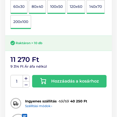
60x30
80x40
100x50
120x60
140x70
200x100
Raktáron > 10 db
11 270 Ft
9 314 Ft Ár áfa nélkül
Hozzáadás a kosárhoz
Ingyenes szállítás
-tól/től
40 250 Ft
Szállítási módok ›