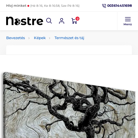
003614451698
Hívj minket
(Hé 8-16, Ke 8-16:58, Sze-Pé 8-16)
0
Menü
Bevezetés
Képek
Természet és táj