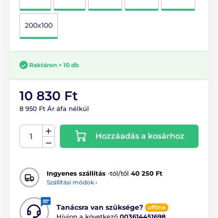
200x100
Raktáron > 10 db
10 830 Ft
8 950 Ft Ár áfa nélkül
Hozzáadás a kosárhoz
Ingyenes szállítás
-tól/től
40 250 Ft
Szállítási módok ›
Tanácsra van szüksége?
offline
Hívjon a következő
003614451698