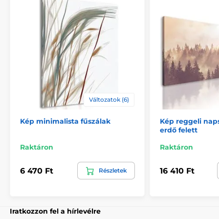
megerősítésére.
Változatok (6)
Kép minimalista fűszálak
Kép reggeli nap
erdő felett
Biztonságos csomagolás
Raktáron
Raktáron
Fontos számunkra, hogy a műhelyünkből származó
6 470 Ft
16 410 Ft
Részletek
kép biztonságosan házhoz kerüljön. Ezért alapos
minőségellenőrzés után vastag
buborékfóliába
csomagoljuk a képeket. A festményt tartós
kartondobozban (5vl)
szállítjuk Önnek. Ezen
túlmenően, hogy figyelmeztesse a szállítót a törékeny
Iratkozzon fel a hírlevélre