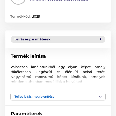
Termékkód:
d029
Leírás és paraméterek
Termék leírása
Válasszon kínálatunkból egy olyan képet, amely
tökéletesen kiegészíti és élénkíti belső terét.
Nagyszámú motívumú képet kínálunk, amelyek
minden otthonban megállják a helyüket!
Kiváló minőségű nyomtatás
Teljes leírás megjelenítése
Számunkra fontos a minőség, ezért képeinkhez nem
csak a vászont, a színeket, de a nyomtatási
technológiát is gondosan válogattuk össze. Minden
Paraméterek
2
képünket súlyú
370 g/m
rugalmas vászonra