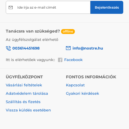
termékre, ne felejtsük el a törékeny árukra vonatkozó
információkat elhelyezni a dobozon, ami csökkenti a
Ide írja az e-mail címét
Bejelentkezés
szállítás során bekövetkező sérülések mértékét.
A vászonra festett festmények előnyei
Tanácsra van szükséged?
2
Kiváló minőségű vászon, melynek súlya 370 g/m
offline
(poliészter és pamut keveréke).
Az ügyfélszolgálat elérhető
A nyomtatás modern plotterekkel történik, amelyek
003614451698
info@nostre.hu
biztosítják a színtelítettséget (12-16 menet, tinta
sűrűsége 200).
Itt is elérhetőek vagyunk::
Facebook
Sűrűen elhelyezkedő csatok.
Nincs szükség újabb keretre.
ÜGYFÉLKÖZPONT
FONTOS INFORMÁCIÓK
Azonnali felakasztás lehetősége (a függönyök hátul
Vásárlási feltételek
Kapcsolat
találhatók).
Adatvédelem tárolása
Gyakori kérdések
5V-os kartondobozba csomagolva.
Szállítás és fizetés
Vissza küldés esetében