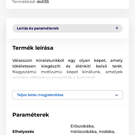
Termékkód:
do055
Leírás és paraméterek
Termék leírása
Válasszon kínálatunkból egy olyan képet, amely
tökéletesen kiegészíti és élénkíti belső terét.
Nagyszámú motívumú képet kínálunk, amelyek
minden otthonban megállják a helyüket!
Kiváló minőségű nyomtatás
Teljes leírás megjelenítése
Számunkra fontos a minőség, ezért képeinkhez nem
csak a vászont, a színeket, de a nyomtatási
technológiát is gondosan válogattuk össze. Minden
Paraméterek
2
képünket súlyú
370 g/m
rugalmas vászonra
nyomtatjuk. A vászon
poliészter és pamut
Előszobába
,
keverékéből áll
. Nem feledkeztünk meg az
ökológiai
Elhelyezés
Hálószobába
,
Irodába
,
színek gondos kiválasztásáról sem, ami azt jelenti,