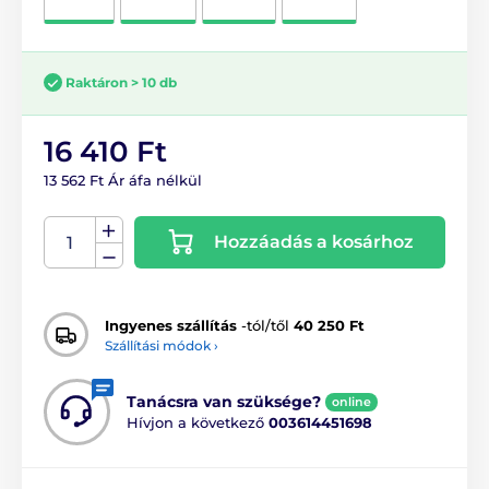
Raktáron > 10 db
16 410 Ft
13 562 Ft Ár áfa nélkül
Hozzáadás a kosárhoz
Ingyenes szállítás
-tól/től
40 250 Ft
Szállítási módok ›
Tanácsra van szüksége?
online
Hívjon a következő
003614451698