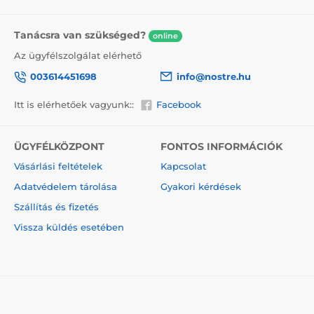
A vászonra festett festmények előnyei
Tanácsra van szükséged?
2
Kiváló minőségű vászon, melynek súlya 370 g/m
online
(poliészter és pamut keveréke).
Az ügyfélszolgálat elérhető
A nyomtatás modern plotterekkel történik, amelyek
003614451698
info@nostre.hu
biztosítják a színtelítettséget (12-16 menet, tinta
sűrűsége 200).
Itt is elérhetőek vagyunk::
Facebook
Sűrűen elhelyezkedő csatok.
Nincs szükség újabb keretre.
ÜGYFÉLKÖZPONT
FONTOS INFORMÁCIÓK
Azonnali felakasztás lehetősége (a függönyök hátul
Vásárlási feltételek
Kapcsolat
találhatók).
Adatvédelem tárolása
Gyakori kérdések
5V-os kartondobozba csomagolva.
Szállítás és fizetés
Vissza küldés esetében
© 2026 www.nostre.hu ⦁ Webshop szolgáltatónk a
SIMPLIA.cz