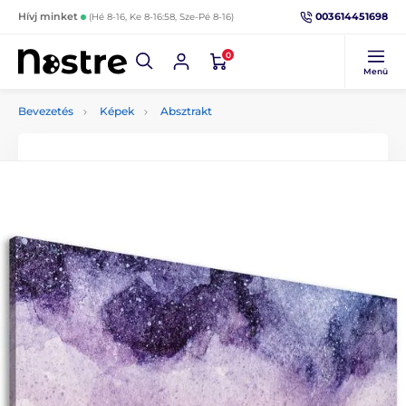
003614451698
Hívj minket
(Hé 8-16, Ke 8-16:58, Sze-Pé 8-16)
0
Menü
Bevezetés
Képek
Absztrakt