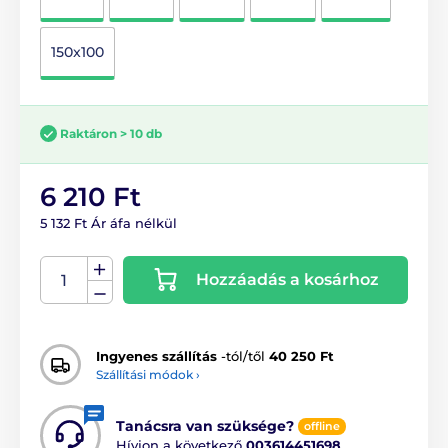
150x100
Raktáron > 10 db
6 210 Ft
5 132 Ft Ár áfa nélkül
Hozzáadás a kosárhoz
Ingyenes szállítás
-tól/től
40 250 Ft
Szállítási módok ›
Tanácsra van szüksége?
offline
Hívjon a következő
003614451698