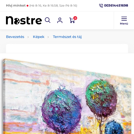
003614451698
Hívj minket
(Hé 8-16, Ke 8-16:58, Sze-Pé 8-16)
0
Menü
Bevezetés
Képek
Természet és táj