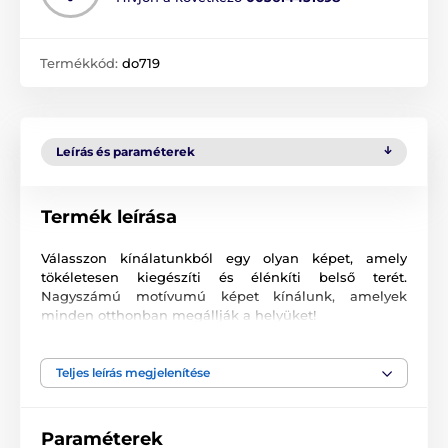
Termékkód:
do719
Leírás és paraméterek
Termék leírása
Válasszon kínálatunkból egy olyan képet, amely
tökéletesen kiegészíti és élénkíti belső terét.
Nagyszámú motívumú képet kínálunk, amelyek
minden otthonban megállják a helyüket!
Kiváló minőségű nyomtatás
Teljes leírás megjelenítése
Számunkra fontos a minőség, ezért képeinkhez nem
csak a vászont, a színeket, de a nyomtatási
technológiát is gondosan válogattuk össze. Minden
Paraméterek
2
képünket súlyú
370 g/m
rugalmas vászonra