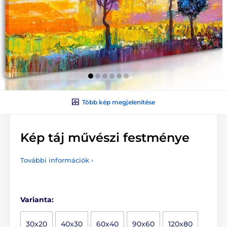
Több kép megjelenítése
Kép táj művészi festménye
További információk ›
Varianta:
30x20
40x30
60x40
90x60
120x80