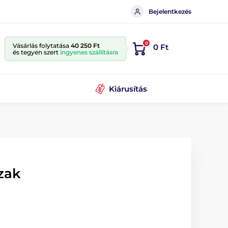
Bejelentkezés
0
Vásárlás folytatása
40 250 Ft
0 Ft
és tegyen szert
ingyenes szállításra
Kiárusítás
zak