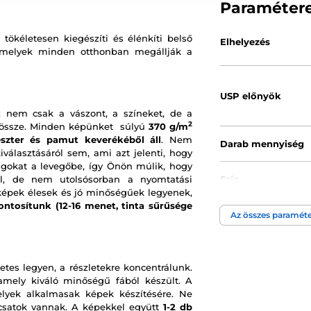
Paraméter
tökéletesen kiegészíti és élénkíti belső
Elhelyezés
amelyek minden otthonban megállják a
USP előnyök
 nem csak a vászont, a színeket, de a
2
k össze. Minden képünket súlyú
370 g/m
észter és pamut keverékéből áll
. Nem
Darab mennyiség
választásáról sem, ami azt jelenti, hogy
gokat a levegőbe, így Önön múlik, hogy
ül, de nem utolsósorban a nyomtatási
Szín
képek élesek és jó minőségűek legyenek,
ontosítunk (12-16 menet, tinta sűrűsége
Az összes paraméte
Kép technológia
etes legyen, a részletekre koncentrálunk.
 amely kiváló minőségű fából készült. A
melyek alkalmasak képek készítésére. Ne
t csatok vannak. A képekkel együtt
1-2 db