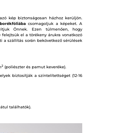
zó kép biztonságosan házhoz kerüljön.
borékfóliába
csomagoljuk a képeket. A
ítjuk Önnek. Ezen túlmenően, hogy
e felejtsük el a törékeny árukra vonatkozó
i a szállítás során bekövetkező sérülések
2
m
(poliészter és pamut keveréke).
ek biztosítják a színtelítettséget (12-16
tul találhatók).