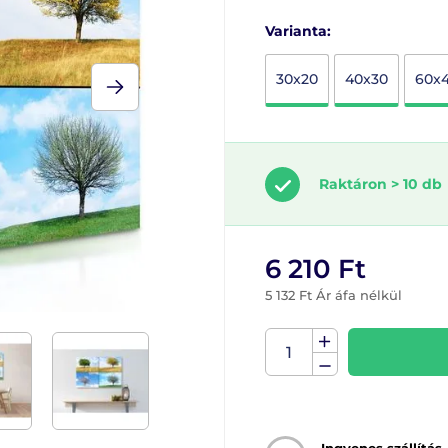
Varianta:
30x20
40x30
60x
Raktáron > 10 db
6 210 Ft
5 132 Ft Ár áfa nélkül
Ingyenes szállítás