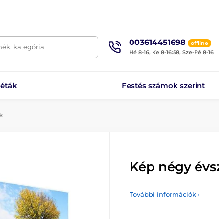
003614451698
offline
mék, kategória
Hé 8-16, Ke 8-16:58, Sze-Pé 8-16
éták
Festés számok szerint
k
Kép négy évs
További információk ›