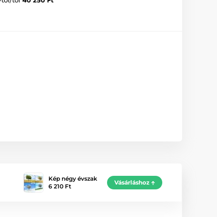
Kép négy évszak
Vásárláshoz
6 210 Ft