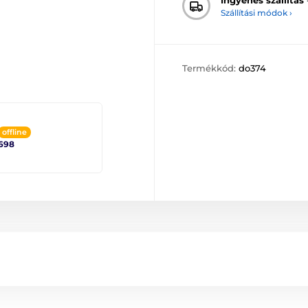
Szállítási módok ›
Termékkód:
do374
offline
698