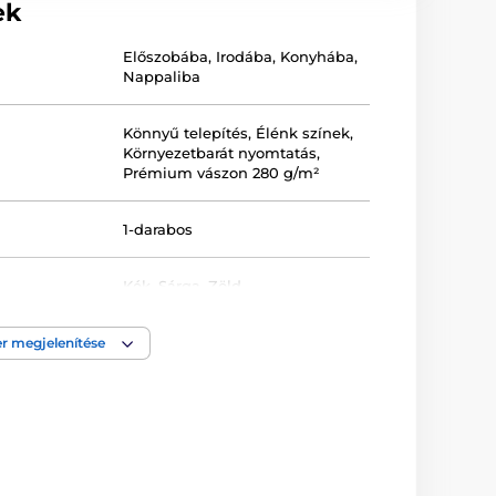
ek
Előszobába
,
Irodába
,
Konyhába
,
Nappaliba
Könnyű telepítés
,
Élénk színek
,
Környezetbarát nyomtatás
,
Prémium vászon 280 g/m²
1-darabos
Kék
,
Sárga
,
Zöld
Keretezett
,
Nyomtatott
,
Vászon
,
r megjelenítése
Fekvő tájolás