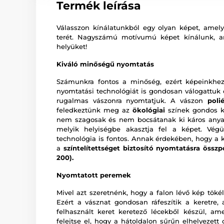
Termék leírása
Válasszon kínálatunkból egy olyan képet, amely 
terét. Nagyszámú motívumú képet kínálunk, 
helyüket!
Kiváló minőségű nyomtatás
Számunkra fontos a minőség, ezért képeinkhez
nyomtatási technológiát is gondosan válogattu
rugalmas vászonra nyomtatjuk. A vászon
poli
feledkeztünk meg az
ökológiai
színek gondos ki
nem szagosak és nem bocsátanak ki káros anya
melyik helyiségbe akasztja fel a képet. Vég
technológia is fontos. Annak érdekében, hogy a 
a
színtelítettséget biztosító nyomtatásra összp
200).
Nyomtatott peremek
Mivel azt szeretnénk, hogy a falon lévő kép tökél
Ezért a vásznat gondosan ráfeszítik a keretre,
felhasznált keret keretező lécekből készül, a
felejtse el, hogy a hátoldalon sűrűn elhelyezet