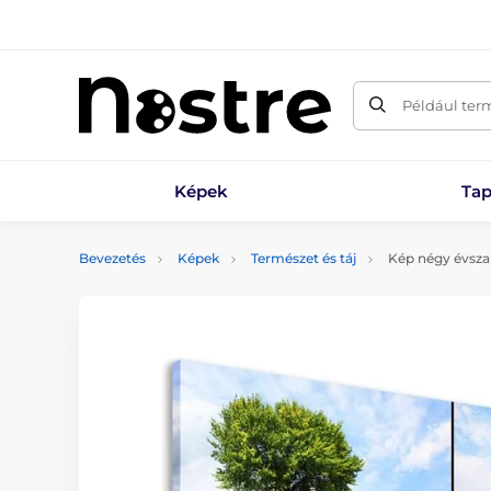
Például ter
Képek
Tap
Bevezetés
Képek
Természet és táj
Kép négy évsza