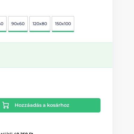
40
90x60
120x80
150x100
Hozzáadás a kosárhoz
-tól/től
40 250 Ft