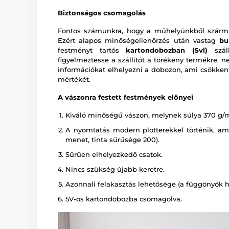
Biztonságos csomagolás
Fontos számunkra, hogy a műhelyünkből szárma
Ezért alapos minőségellenőrzés után vastag
bu
festményt tartós
kartondobozban (5vl)
száll
figyelmeztesse a szállítót a törékeny termékre, n
információkat elhelyezni a dobozon, ami csökkent
mértékét.
A vászonra festett festmények előnyei
Kiváló minőségű vászon, melynek súlya 370 g/
A nyomtatás modern plotterekkel történik, amely
menet, tinta sűrűsége 200).
Sűrűen elhelyezkedő csatok.
Nincs szükség újabb keretre.
Azonnali felakasztás lehetősége (a függönyök há
5V-os kartondobozba csomagolva.