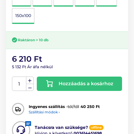
150x100
Raktáron > 10 db
6 210 Ft
5 132 Ft Ár áfa nélkül
Hozzáadás a kosárhoz
Ingyenes szállítás
-tól/től
40 250 Ft
Szállítási módok ›
Tanácsra van szüksége?
offline
Hívjon a következő
003614451698