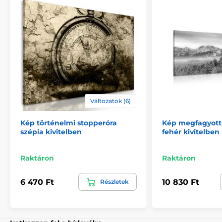
megerősítésére.
Változatok (6)
Kép történelmi stopperóra
Kép megfagyott 
szépia kivitelben
fehér kivitelben
Biztonságos csomagolás
Raktáron
Raktáron
Fontos számunkra, hogy a műhelyünkből származó
kép biztonságosan házhoz kerüljön. Ezért alapos
6 470 Ft
10 830 Ft
Részletek
minőségellenőrzés után vastag
buborékfóliába
csomagoljuk a képeket. A festményt tartós
kartondobozban (5vl)
szállítjuk Önnek. Ezen
túlmenően, hogy figyelmeztesse a szállítót a törékeny