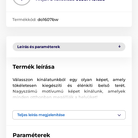
Termékkód:
do1607bw
Leírás és paraméterek
Termék leírása
Válasszon kínálatunkból egy olyan képet, amely
tökéletesen kiegészíti és élénkíti belső terét.
Nagyszámú motívumú képet kínálunk, amelyek
minden otthonban megállják a helyüket!
Kiváló minőségű nyomtatás
Teljes leírás megjelenítése
Számunkra fontos a minőség, ezért képeinkhez nem
csak a vászont, a színeket, de a nyomtatási
technológiát is gondosan válogattuk össze. Minden
Paraméterek
2
képünket súlyú
370 g/m
rugalmas vászonra