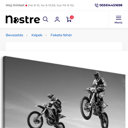
003614451698
Hívj minket
(Hé 8-16, Ke 8-16:58, Sze-Pé 8-16)
0
Menü
Bevezetés
Képek
Fekete fehér