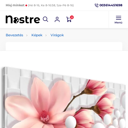
003614451698
Hívj minket
(Hé 8-16, Ke 8-16:58, Sze-Pé 8-16)
0
Menü
Bevezetés
Képek
Virágok