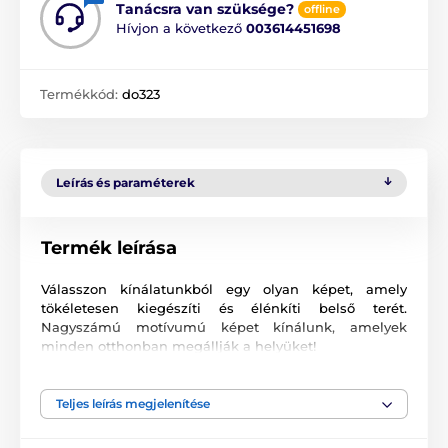
Tanácsra van szüksége?
offline
Hívjon a következő
003614451698
Termékkód:
do323
Leírás és paraméterek
Termék leírása
Válasszon kínálatunkból egy olyan képet, amely
tökéletesen kiegészíti és élénkíti belső terét.
Nagyszámú motívumú képet kínálunk, amelyek
minden otthonban megállják a helyüket!
Kiváló minőségű nyomtatás
Teljes leírás megjelenítése
Számunkra fontos a minőség, ezért képeinkhez nem
csak a vászont, a színeket, de a nyomtatási