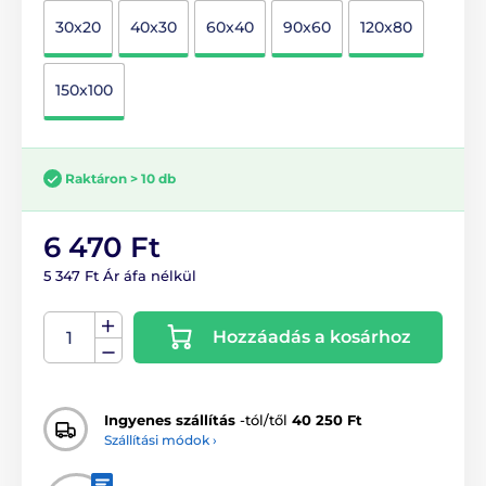
30x20
40x30
60x40
90x60
120x80
150x100
Raktáron > 10 db
6 470 Ft
5 347 Ft Ár áfa nélkül
Hozzáadás a kosárhoz
Ingyenes szállítás
-tól/től
40 250 Ft
Szállítási módok ›