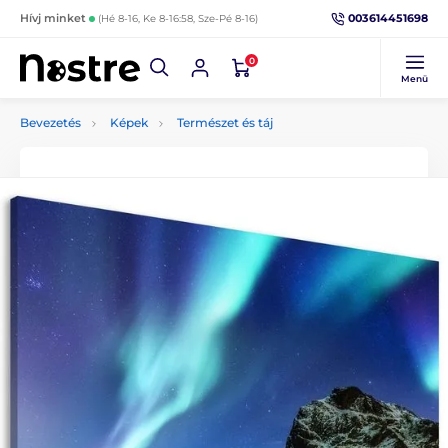
003614451698
Hívj minket
(Hé 8-16, Ke 8-16:58, Sze-Pé 8-16)
0
Menü
Bevezetés
Képek
Természet és táj