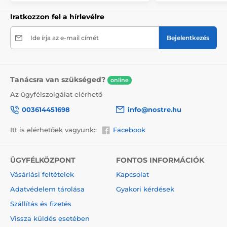
túlmenően, hogy figyelmeztesse a szállítót a törékeny
termékre, ne felejtsük el a törékeny árukra vonatkozó
Iratkozzon fel a hírlevélre
információkat elhelyezni a dobozon, ami csökkenti a
szállítás során bekövetkező sérülések mértékét.
Ide írja az e-mail címét
Bejelentkezés
A vászonra festett festmények előnyei
2
Kiváló minőségű vászon, melynek súlya 370 g/m
Tanácsra van szükséged?
(poliészter és pamut keveréke).
online
Az ügyfélszolgálat elérhető
A nyomtatás modern plotterekkel történik, amelyek
biztosítják a színtelítettséget (12-16 menet, tinta
003614451698
info@nostre.hu
sűrűsége 200).
Sűrűen elhelyezkedő csatok.
Itt is elérhetőek vagyunk::
Facebook
Nincs szükség újabb keretre.
Azonnali felakasztás lehetősége (a függönyök hátul
ÜGYFÉLKÖZPONT
FONTOS INFORMÁCIÓK
találhatók).
Vásárlási feltételek
Kapcsolat
5V-os kartondobozba csomagolva.
Adatvédelem tárolása
Gyakori kérdések
Szállítás és fizetés
Vissza küldés esetében