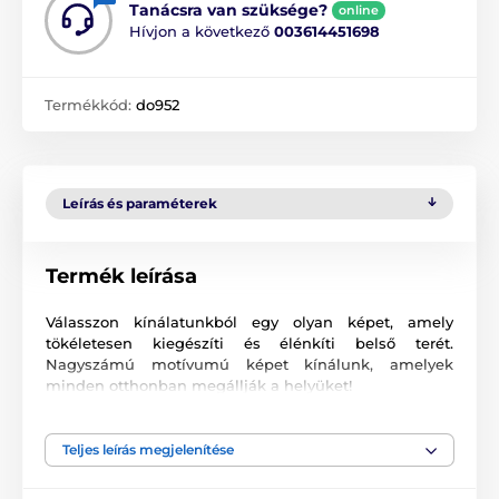
Tanácsra van szüksége?
online
Hívjon a következő
003614451698
Termékkód:
do952
Leírás és paraméterek
Termék leírása
Válasszon kínálatunkból egy olyan képet, amely
tökéletesen kiegészíti és élénkíti belső terét.
Nagyszámú motívumú képet kínálunk, amelyek
minden otthonban megállják a helyüket!
Kiváló minőségű nyomtatás
Teljes leírás megjelenítése
Számunkra fontos a minőség, ezért képeinkhez nem
csak a vászont, a színeket, de a nyomtatási