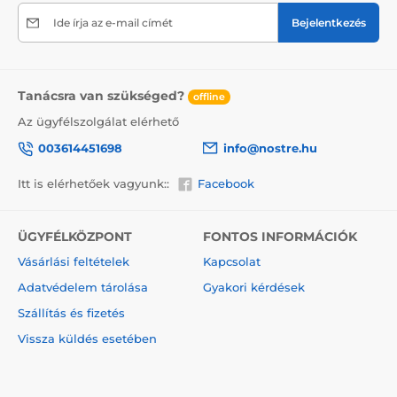
termékre, ne felejtsük el a törékeny árukra vonatkozó
információkat elhelyezni a dobozon, ami csökkenti a
Ide írja az e-mail címét
Bejelentkezés
szállítás során bekövetkező sérülések mértékét.
A vászonra festett festmények előnyei
Tanácsra van szükséged?
2
Kiváló minőségű vászon, melynek súlya 370 g/m
offline
(poliészter és pamut keveréke).
Az ügyfélszolgálat elérhető
A nyomtatás modern plotterekkel történik, amelyek
003614451698
info@nostre.hu
biztosítják a színtelítettséget (12-16 menet, tinta
sűrűsége 200).
Itt is elérhetőek vagyunk::
Facebook
Sűrűen elhelyezkedő csatok.
Nincs szükség újabb keretre.
ÜGYFÉLKÖZPONT
FONTOS INFORMÁCIÓK
Azonnali felakasztás lehetősége (a függönyök hátul
Vásárlási feltételek
Kapcsolat
találhatók).
Adatvédelem tárolása
Gyakori kérdések
5V-os kartondobozba csomagolva.
Szállítás és fizetés
Vissza küldés esetében