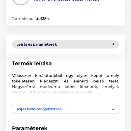
Termékkód:
do1384
Leírás és paraméterek
Termék leírása
Válasszon kínálatunkból egy olyan képet, amely
tökéletesen kiegészíti és élénkíti belső terét.
Nagyszámú motívumú képet kínálunk, amelyek
minden otthonban megállják a helyüket!
Kiváló minőségű nyomtatás
Teljes leírás megjelenítése
Számunkra fontos a minőség, ezért képeinkhez nem
csak a vászont, a színeket, de a nyomtatási
technológiát is gondosan válogattuk össze. Minden
Paraméterek
2
képünket súlyú
370 g/m
rugalmas vászonra