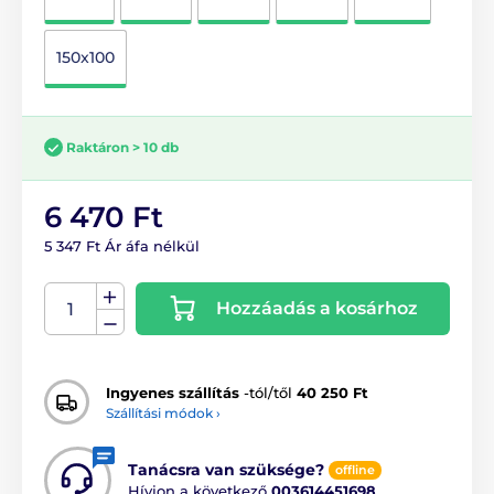
150x100
Raktáron > 10 db
6 470 Ft
5 347 Ft Ár áfa nélkül
Hozzáadás a kosárhoz
Ingyenes szállítás
-tól/től
40 250 Ft
Szállítási módok ›
Tanácsra van szüksége?
offline
Hívjon a következő
003614451698