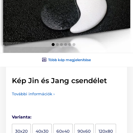
Több kép megjelenítése
Kép Jin és Jang csendélet
További információk ›
Varianta:
30x20
40x30
60x40
90x60
120x80