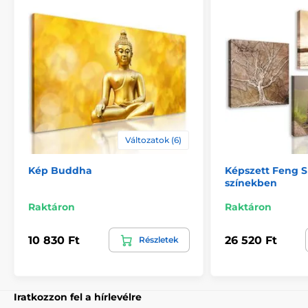
megerősítésére.
Változatok (6)
Kép Buddha
Képszett Feng S
színekben
Biztonságos csomagolás
Raktáron
Raktáron
Fontos számunkra, hogy a műhelyünkből származó
10 830 Ft
26 520 Ft
Részletek
kép biztonságosan házhoz kerüljön. Ezért alapos
minőségellenőrzés után vastag
buborékfóliába
csomagoljuk a képeket. A festményt tartós
kartondobozban (5vl)
szállítjuk Önnek. Ezen
túlmenően, hogy figyelmeztesse a szállítót a törékeny
Iratkozzon fel a hírlevélre