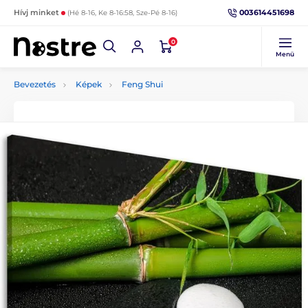
003614451698
Hívj minket
(Hé 8-16, Ke 8-16:58, Sze-Pé 8-16)
0
Menü
Bevezetés
Képek
Feng Shui