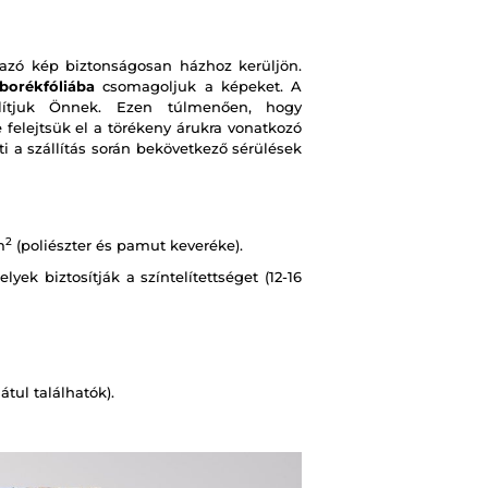
zó kép biztonságosan házhoz kerüljön.
borékfóliába
csomagoljuk a képeket. A
ítjuk Önnek. Ezen túlmenően, hogy
e felejtsük el a törékeny árukra vonatkozó
i a szállítás során bekövetkező sérülések
2
m
(poliészter és pamut keveréke).
ek biztosítják a színtelítettséget (12-16
tul találhatók).