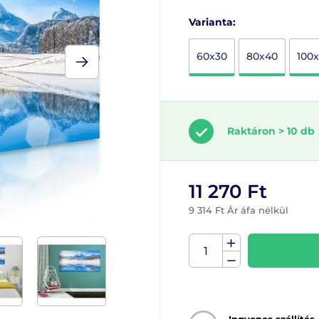
Varianta:
60x30
80x40
100
Raktáron > 10 db
11 270 Ft
9 314 Ft Ár áfa nélkül
Ingyenes szállítás