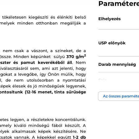
Paraméter
tökéletesen kiegészíti és élénkíti belső
Elhelyezés
amelyek minden otthonban megállják a
USP előnyök
 nem csak a vászont, a színeket, de a
2
k össze. Minden képünket súlyú
370 g/m
észter és pamut keverékéből áll
. Nem
Darab mennyiség
választásáról sem, ami azt jelenti, hogy
gokat a levegőbe, így Önön múlik, hogy
ül, de nem utolsósorban a nyomtatási
Szín
képek élesek és jó minőségűek legyenek,
ontosítunk (12-16 menet, tinta sűrűsége
Az összes paraméte
Kép technológia
etes legyen, a részletekre koncentrálunk.
 amely kiváló minőségű fából készült. A
melyek alkalmasak képek készítésére. Ne
t csatok vannak. A képekkel együtt
1-2 db