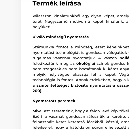
Termék leírása
Válasszon kínálatunkból egy olyan képet, amely 
terét. Nagyszámú motívumú képet kínálunk, 
helyüket!
Kiváló minőségű nyomtatás
Számunkra fontos a minőség, ezért képeinkhez
nyomtatási technológiát is gondosan válogattu
rugalmas vászonra nyomtatjuk. A vászon
poli
feledkeztünk meg az
ökológiai
színek gondos ki
nem szagosak és nem bocsátanak ki káros anya
melyik helyiségbe akasztja fel a képet. Vég
technológia is fontos. Annak érdekében, hogy a 
a
színtelítettséget biztosító nyomtatásra összp
200).
Nyomtatott peremek
Mivel azt szeretnénk, hogy a falon lévő kép tökél
Ezért a vásznat gondosan ráfeszítik a keretre,
felhasznált keret keretező lécekből készül, a
felejtse el, hogy a hátoldalon sűrűn elhelyezet