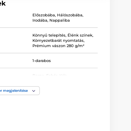
ek
Előszobába
,
Hálószobába
,
Irodába
,
Nappaliba
Könnyű telepítés
,
Élénk színek
,
Környezetbarát nyomtatás
,
Prémium vászon 280 g/m²
1-darabos
Barna
,
Fehér
,
Kék
Keretezett
,
Nyomtatott
,
Vászon
,
r megjelenítése
Fekvő tájolás