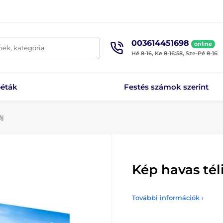
003614451698
online
mék, kategória
Hé 8-16, Ke 8-16:58, Sze-Pé 8-16
éták
Festés számok szerint
áj
Kép havas téli
További információk ›