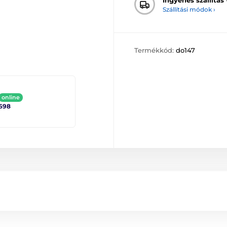
Szállítási módok ›
Termékkód:
do147
online
698