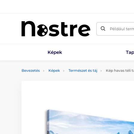
Például ter
Képek
Tap
Bevezetés
Képek
Természet és táj
Kép havas téli t