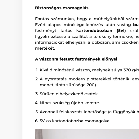
Biztonságos csomagolás
Fontos számunkra, hogy a műhelyünkből szárma
Ezért alapos minőségellenőrzés után vastag
bu
festményt tartós
kartondobozban (5vl)
száll
figyelmeztesse a szállítót a törékeny termékre, n
információkat elhelyezni a dobozon, ami csökkent
mértékét.
A vászonra festett festmények előnyei
Kiváló minőségű vászon, melynek súlya 370 g/
A nyomtatás modern plotterekkel történik, amely
menet, tinta sűrűsége 200).
Sűrűen elhelyezkedő csatok.
Nincs szükség újabb keretre.
Azonnali felakasztás lehetősége (a függönyök há
5V-os kartondobozba csomagolva.