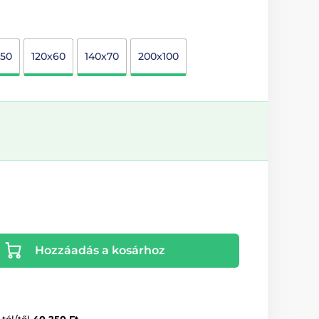
x50
120x60
140x70
200x100
Hozzáadás a kosárhoz
-tól/től
40 250 Ft