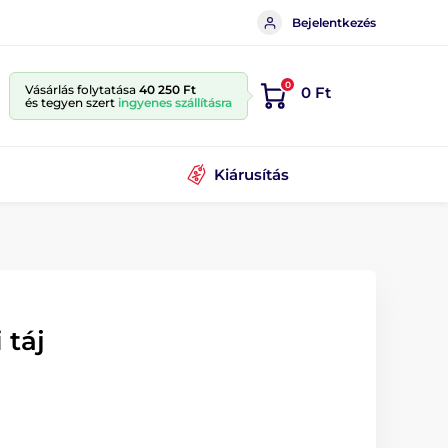
Bejelentkezés
0
Vásárlás folytatása
40 250 Ft
0 Ft
és tegyen szert
ingyenes szállításra
Kiárusítás
 táj