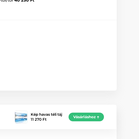
Kép havas téli táj
Vásárláshoz
11 270 Ft