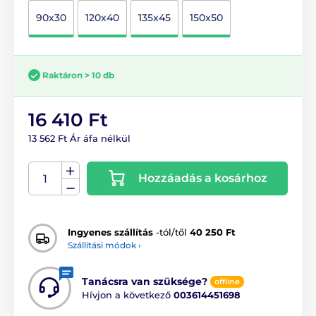
90x30
120x40
135x45
150x50
Raktáron > 10 db
16 410 Ft
13 562 Ft Ár áfa nélkül
Hozzáadás a kosárhoz
Ingyenes szállítás
-tól/től
40 250 Ft
Szállítási módok ›
Tanácsra van szüksége?
offline
Hívjon a következő
003614451698