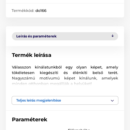
Termékkód:
do166
Leírás és paraméterek
Termék leírása
Válasszon kínálatunkból egy olyan képet, amely
tökéletesen kiegészíti és élénkíti belső terét.
Nagyszámú motívumú képet kínálunk, amelyek
minden otthonban megállják a helyüket!
Kiváló minőségű nyomtatás
Teljes leírás megjelenítése
Számunkra fontos a minőség, ezért képeinkhez nem
csak a vászont, a színeket, de a nyomtatási
technológiát is gondosan válogattuk össze. Minden
Paraméterek
2
képünket súlyú
370 g/m
rugalmas vászonra
nyomtatjuk. A vászon
poliészter és pamut