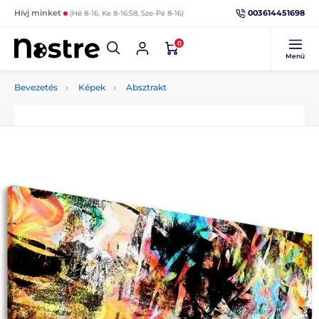
003614451698
Hívj minket
(Hé 8-16, Ke 8-16:58, Sze-Pé 8-16)
0
Menü
Bevezetés
Képek
Absztrakt