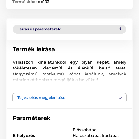
Termékkód:
do193
Leírás és paraméterek
Termék leírása
Válasszon kínálatunkból egy olyan képet, amely
tökéletesen kiegészíti és élénkíti belső terét.
Nagyszámú motívumú képet kínálunk, amelyek
minden otthonban megállják a helyüket!
Kiváló minőségű nyomtatás
Teljes leírás megjelenítése
Számunkra fontos a minőség, ezért képeinkhez nem
csak a vászont, a színeket, de a nyomtatási
technológiát is gondosan válogattuk össze. Minden
Paraméterek
2
képünket súlyú
370 g/m
rugalmas vászonra
nyomtatjuk. A vászon
poliészter és pamut
Előszobába
,
keverékéből áll
. Nem feledkeztünk meg az
ökológiai
Elhelyezés
Hálószobába
,
Irodába
,
színek gondos kiválasztásáról sem, ami azt jelenti,