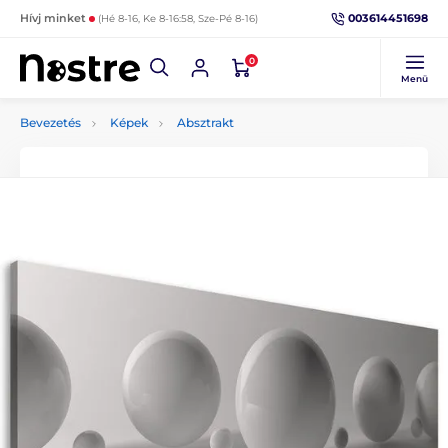
003614451698
Hívj minket
(Hé 8-16, Ke 8-16:58, Sze-Pé 8-16)
0
Menü
Bevezetés
Képek
Absztrakt