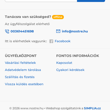
A vászonra festett festmények előnyei
2
Kiváló minőségű vászon, melynek súlya 370 g/m
Tanácsra van szükséged?
(poliészter és pamut keveréke).
offline
Az ügyfélszolgálat elérhető
A nyomtatás modern plotterekkel történik, amelyek
biztosítják a színtelítettséget (12-16 menet, tinta
003614451698
info@nostre.hu
sűrűsége 200).
Sűrűen elhelyezkedő csatok.
Itt is elérhetőek vagyunk::
Facebook
Nincs szükség újabb keretre.
Azonnali felakasztás lehetősége (a függönyök hátul
ÜGYFÉLKÖZPONT
FONTOS INFORMÁCIÓK
találhatók).
Vásárlási feltételek
Kapcsolat
5V-os kartondobozba csomagolva.
Adatvédelem tárolása
Gyakori kérdések
Szállítás és fizetés
Vissza küldés esetében
© 2026 www.nostre.hu ⦁ Webshop szolgáltatónk a
SIMPLIA.cz