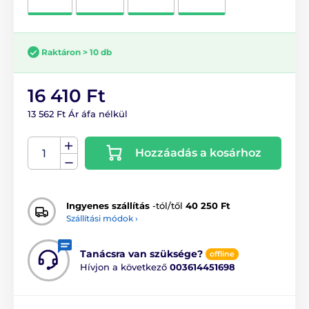
Raktáron > 10 db
16 410 Ft
13 562 Ft Ár áfa nélkül
Hozzáadás a kosárhoz
Ingyenes szállítás
-tól/től
40 250 Ft
Szállítási módok ›
Tanácsra van szüksége?
offline
Hívjon a következő
003614451698