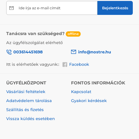
termékre, ne felejtsük el a törékeny árukra vonatkozó
információkat elhelyezni a dobozon, ami csökkenti a
Ide írja az e-mail címét
Bejelentkezés
szállítás során bekövetkező sérülések mértékét.
A vászonra festett festmények előnyei
Tanácsra van szükséged?
2
Kiváló minőségű vászon, melynek súlya 370 g/m
offline
(poliészter és pamut keveréke).
Az ügyfélszolgálat elérhető
A nyomtatás modern plotterekkel történik, amelyek
003614451698
info@nostre.hu
biztosítják a színtelítettséget (12-16 menet, tinta
sűrűsége 200).
Itt is elérhetőek vagyunk::
Facebook
Sűrűen elhelyezkedő csatok.
Nincs szükség újabb keretre.
ÜGYFÉLKÖZPONT
FONTOS INFORMÁCIÓK
Azonnali felakasztás lehetősége (a függönyök hátul
Vásárlási feltételek
Kapcsolat
találhatók).
Adatvédelem tárolása
Gyakori kérdések
5V-os kartondobozba csomagolva.
Szállítás és fizetés
Vissza küldés esetében