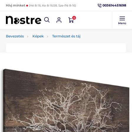
003614451698
Hívj minket
(Hé 8-16, Ke 8-16:58, Sze-Pé 8-16)
0
Menü
Bevezetés
Képek
Természet és táj