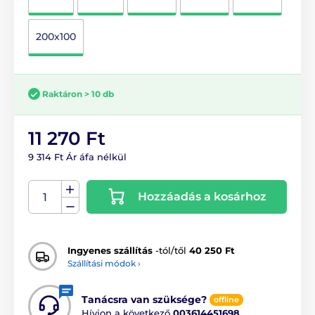
200x100
Raktáron > 10 db
11 270 Ft
9 314 Ft Ár áfa nélkül
Hozzáadás a kosárhoz
Ingyenes szállítás
-tól/től
40 250 Ft
Szállítási módok ›
Tanácsra van szüksége?
offline
Hívjon a következő
003614451698