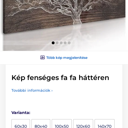
Több kép megjelenítése
Kép fenséges fa fa háttéren
További információk ›
Varianta:
60x30
80x40
100x50
120x60
140x70