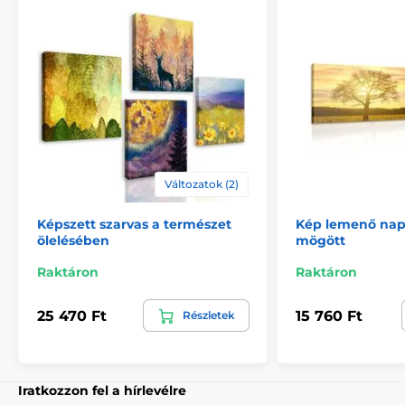
megerősítésére.
Változatok (2)
Képszett szarvas a természet
Kép lemenő nap
ölelésében
mögött
Biztonságos csomagolás
Raktáron
Raktáron
Fontos számunkra, hogy a műhelyünkből származó
25 470 Ft
15 760 Ft
Részletek
kép biztonságosan házhoz kerüljön. Ezért alapos
minőségellenőrzés után vastag
buborékfóliába
csomagoljuk a képeket. A festményt tartós
kartondobozban (5vl)
szállítjuk Önnek. Ezen
túlmenően, hogy figyelmeztesse a szállítót a törékeny
Iratkozzon fel a hírlevélre