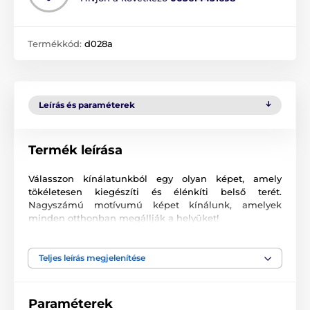
Termékkód:
d028a
Leírás és paraméterek
Termék leírása
Válasszon kínálatunkból egy olyan képet, amely
tökéletesen kiegészíti és élénkíti belső terét.
Nagyszámú motívumú képet kínálunk, amelyek
minden otthonban megállják a helyüket!
Kiváló minőségű nyomtatás
Teljes leírás megjelenítése
Számunkra fontos a minőség, ezért képeinkhez nem
csak a vászont, a színeket, de a nyomtatási
technológiát is gondosan válogattuk össze. Minden
Paraméterek
2
képünket súlyú
370 g/m
rugalmas vászonra