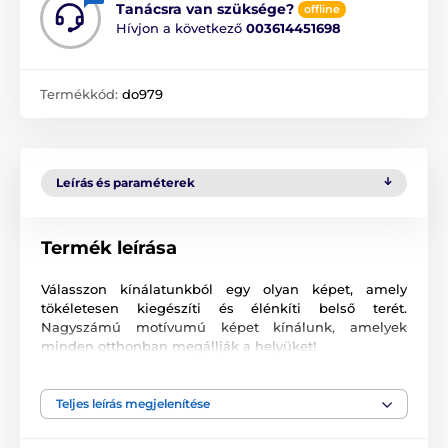
Tanácsra van szüksége?
offline
Hívjon a következő
003614451698
Termékkód:
do979
Leírás és paraméterek
Termék leírása
Válasszon kínálatunkból egy olyan képet, amely
tökéletesen kiegészíti és élénkíti belső terét.
Nagyszámú motívumú képet kínálunk, amelyek
minden otthonban megállják a helyüket!
Kiváló minőségű nyomtatás
Teljes leírás megjelenítése
Számunkra fontos a minőség, ezért képeinkhez nem
csak a vászont, a színeket, de a nyomtatási