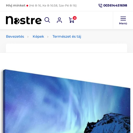
003614451698
Hívj minket
(Hé 8-16, Ke 8-16:58, Sze-Pé 8-16)
0
Menü
Bevezetés
Képek
Természet és táj