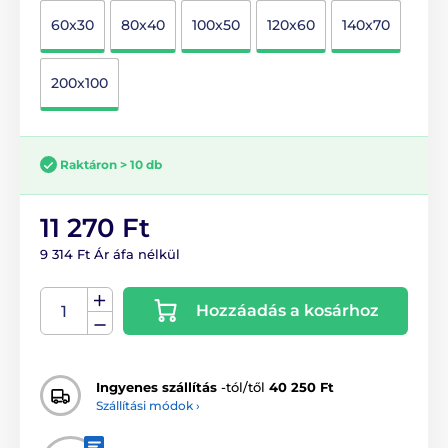
60x30
80x40
100x50
120x60
140x70
200x100
Raktáron > 10 db
11 270 Ft
9 314 Ft Ár áfa nélkül
Hozzáadás a kosárhoz
Ingyenes szállítás
-tól/től
40 250 Ft
Szállítási módok ›