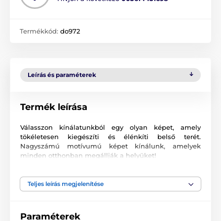
Termékkód:
do972
Leírás és paraméterek
Termék leírása
Válasszon kínálatunkból egy olyan képet, amely
tökéletesen kiegészíti és élénkíti belső terét.
Nagyszámú motívumú képet kínálunk, amelyek
minden otthonban megállják a helyüket!
Kiváló minőségű nyomtatás
Teljes leírás megjelenítése
Számunkra fontos a minőség, ezért képeinkhez nem
csak a vászont, a színeket, de a nyomtatási
technológiát is gondosan válogattuk össze. Minden
Paraméterek
2
képünket súlyú
370 g/m
rugalmas vászonra