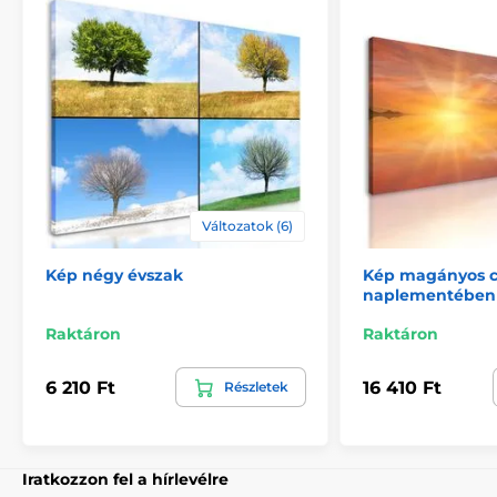
megerősítésére.
Változatok (6)
Kép négy évszak
Kép magányos c
naplementében
Biztonságos csomagolás
Raktáron
Raktáron
Fontos számunkra, hogy a műhelyünkből származó
6 210 Ft
16 410 Ft
Részletek
kép biztonságosan házhoz kerüljön. Ezért alapos
minőségellenőrzés után vastag
buborékfóliába
csomagoljuk a képeket. A festményt tartós
kartondobozban (5vl)
szállítjuk Önnek. Ezen
túlmenően, hogy figyelmeztesse a szállítót a törékeny
Iratkozzon fel a hírlevélre