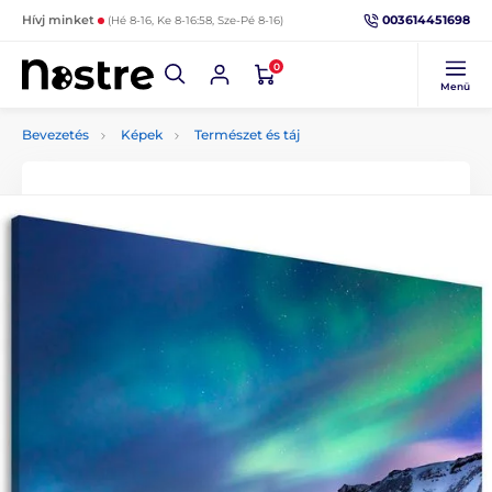
003614451698
Hívj minket
(Hé 8-16, Ke 8-16:58, Sze-Pé 8-16)
0
Menü
Bevezetés
Képek
Természet és táj