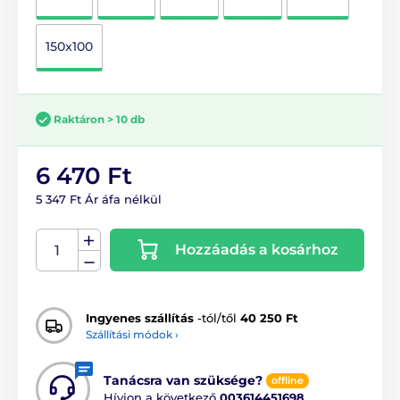
150x100
Raktáron > 10 db
6 470 Ft
5 347 Ft Ár áfa nélkül
Hozzáadás a kosárhoz
Ingyenes szállítás
-tól/től
40 250 Ft
Szállítási módok ›
Tanácsra van szüksége?
offline
Hívjon a következő
003614451698