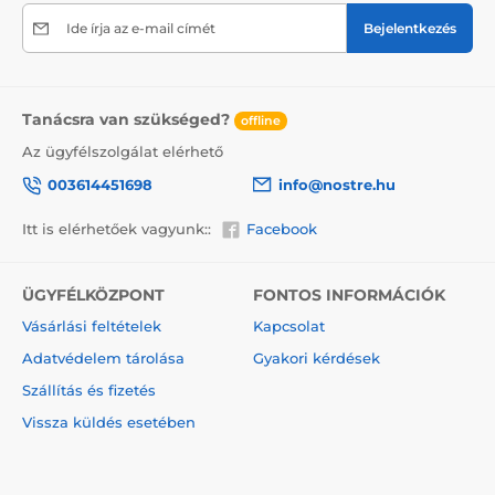
termékre, ne felejtsük el a törékeny árukra vonatkozó
információkat elhelyezni a dobozon, ami csökkenti a
Ide írja az e-mail címét
Bejelentkezés
szállítás során bekövetkező sérülések mértékét.
A vászonra festett festmények előnyei
Tanácsra van szükséged?
2
Kiváló minőségű vászon, melynek súlya 370 g/m
offline
(poliészter és pamut keveréke).
Az ügyfélszolgálat elérhető
A nyomtatás modern plotterekkel történik, amelyek
003614451698
info@nostre.hu
biztosítják a színtelítettséget (12-16 menet, tinta
sűrűsége 200).
Itt is elérhetőek vagyunk::
Facebook
Sűrűen elhelyezkedő csatok.
Nincs szükség újabb keretre.
ÜGYFÉLKÖZPONT
FONTOS INFORMÁCIÓK
Azonnali felakasztás lehetősége (a függönyök hátul
Vásárlási feltételek
Kapcsolat
találhatók).
Adatvédelem tárolása
Gyakori kérdések
5V-os kartondobozba csomagolva.
Szállítás és fizetés
Vissza küldés esetében