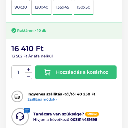
90x30
120x40
135x45
150x50
Raktáron > 10 db
16 410 Ft
13 562 Ft Ár áfa nélkül
Hozzáadás a kosárhoz
Ingyenes szállítás
-tól/től
40 250 Ft
Szállítási módok ›
Tanácsra van szüksége?
offline
Hívjon a következő
003614451698