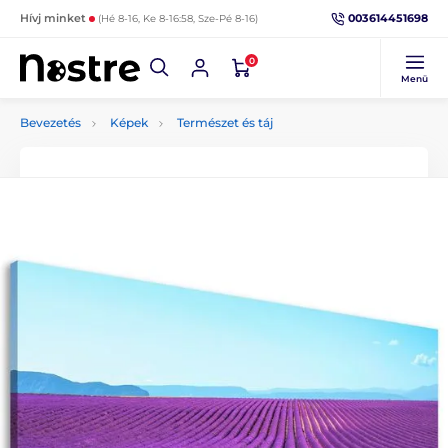
003614451698
Hívj minket
(Hé 8-16, Ke 8-16:58, Sze-Pé 8-16)
0
Menü
Bevezetés
Képek
Természet és táj