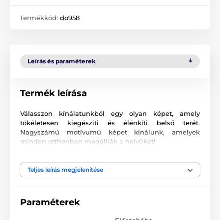
Termékkód:
do958
Leírás és paraméterek
Termék leírása
Válasszon kínálatunkból egy olyan képet, amely
tökéletesen kiegészíti és élénkíti belső terét.
Nagyszámú motívumú képet kínálunk, amelyek
minden otthonban megállják a helyüket!
Kiváló minőségű nyomtatás
Teljes leírás megjelenítése
Számunkra fontos a minőség, ezért képeinkhez nem
csak a vászont, a színeket, de a nyomtatási
technológiát is gondosan válogattuk össze. Minden
Paraméterek
2
képünket súlyú
370 g/m
rugalmas vászonra
nyomtatjuk. A vászon
poliészter és pamut