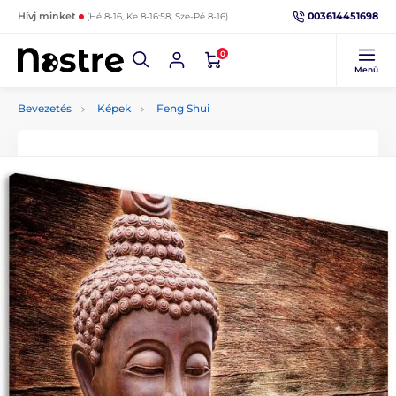
003614451698
Hívj minket
(Hé 8-16, Ke 8-16:58, Sze-Pé 8-16)
0
Menü
Bevezetés
Képek
Feng Shui