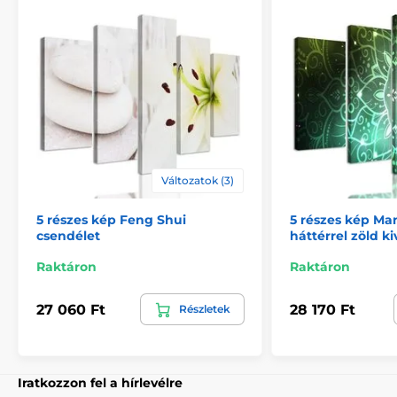
megerősítésére.
Változatok (3)
5 részes kép Feng Shui
5 részes kép Ma
csendélet
háttérrel zöld ki
Biztonságos csomagolás
Raktáron
Raktáron
Fontos számunkra, hogy a műhelyünkből származó
27 060 Ft
28 170 Ft
Részletek
kép biztonságosan házhoz kerüljön. Ezért alapos
minőségellenőrzés után vastag
buborékfóliába
csomagoljuk a képeket. A festményt tartós
kartondobozban (5vl)
szállítjuk Önnek. Ezen
túlmenően, hogy figyelmeztesse a szállítót a törékeny
Iratkozzon fel a hírlevélre