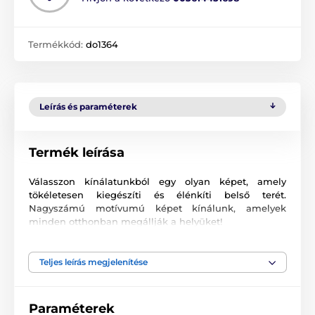
Termékkód:
do1364
Leírás és paraméterek
Termék leírása
Válasszon kínálatunkból egy olyan képet, amely
tökéletesen kiegészíti és élénkíti belső terét.
Nagyszámú motívumú képet kínálunk, amelyek
minden otthonban megállják a helyüket!
Kiváló minőségű nyomtatás
Teljes leírás megjelenítése
Számunkra fontos a minőség, ezért képeinkhez nem
csak a vászont, a színeket, de a nyomtatási
technológiát is gondosan válogattuk össze. Minden
Paraméterek
2
képünket súlyú
370 g/m
rugalmas vászonra