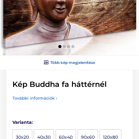
Több kép megjelenítése
Kép Buddha fa háttérnél
További információk ›
Varianta:
30x20
40x30
60x40
90x60
120x80