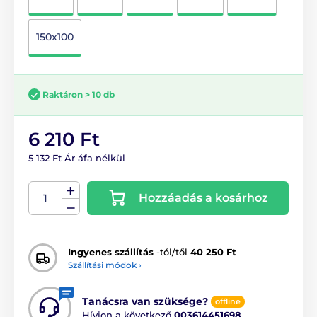
150x100
Raktáron > 10 db
6 210 Ft
5 132 Ft Ár áfa nélkül
Hozzáadás a kosárhoz
Ingyenes szállítás
-tól/től
40 250 Ft
Szállítási módok ›
Tanácsra van szüksége?
offline
Hívjon a következő
003614451698