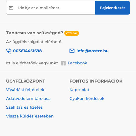
termékre, ne felejtsük el a törékeny árukra vonatkozó
információkat elhelyezni a dobozon, ami csökkenti a
Ide írja az e-mail címét
Bejelentkezés
szállítás során bekövetkező sérülések mértékét.
A vászonra festett festmények előnyei
Tanácsra van szükséged?
2
Kiváló minőségű vászon, melynek súlya 370 g/m
offline
(poliészter és pamut keveréke).
Az ügyfélszolgálat elérhető
A nyomtatás modern plotterekkel történik, amelyek
003614451698
info@nostre.hu
biztosítják a színtelítettséget (12-16 menet, tinta
sűrűsége 200).
Itt is elérhetőek vagyunk::
Facebook
Sűrűen elhelyezkedő csatok.
Nincs szükség újabb keretre.
ÜGYFÉLKÖZPONT
FONTOS INFORMÁCIÓK
Azonnali felakasztás lehetősége (a függönyök hátul
Vásárlási feltételek
Kapcsolat
találhatók).
Adatvédelem tárolása
Gyakori kérdések
5V-os kartondobozba csomagolva.
Szállítás és fizetés
Vissza küldés esetében