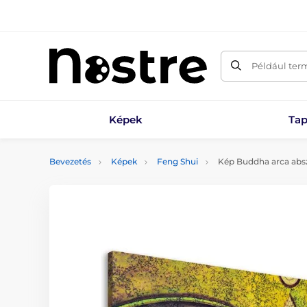
Például ter
Képek
Tap
Bevezetés
Képek
Feng Shui
Kép Buddha arca abszt