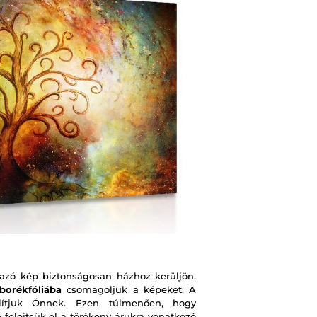
zó kép biztonságosan házhoz kerüljön.
borékfóliába
csomagoljuk a képeket. A
ítjuk Önnek. Ezen túlmenően, hogy
e felejtsük el a törékeny árukra vonatkozó