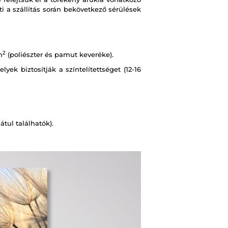
i a szállítás során bekövetkező sérülések
2
m
(poliészter és pamut keveréke).
ek biztosítják a színtelítettséget (12-16
tul találhatók).