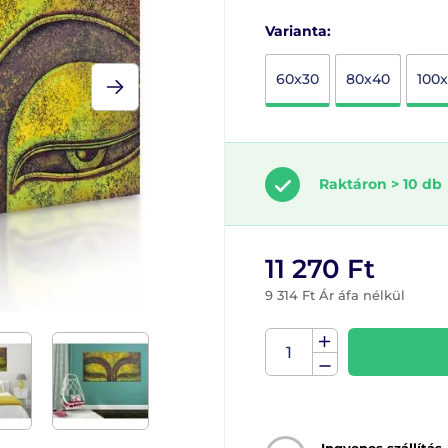
Varianta:
60x30
80x40
100
Raktáron > 10 db
11 270 Ft
9 314 Ft Ár áfa nélkül
Ingyenes szállítás