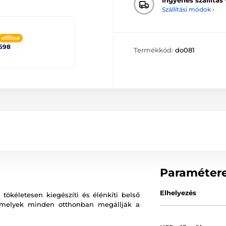
Szállítási módok ›
offline
698
Termékkód:
do081
Paraméter
Elhelyezés
tökéletesen kiegészíti és élénkíti belső
amelyek minden otthonban megállják a