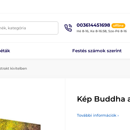
003614451698
offline
mék, kategória
Hé 8-16, Ke 8-16:58, Sze-Pé 8-16
éták
Festés számok szerint
rakt kivitelben
Kép Buddha a
További információk ›