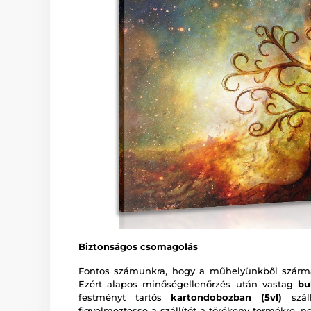
Biztonságos csomagolás
Fontos számunkra, hogy a műhelyünkből szárma
Ezért alapos minőségellenőrzés után vastag
bu
festményt tartós
kartondobozban (5vl)
száll
figyelmeztesse a szállítót a törékeny termékre, n