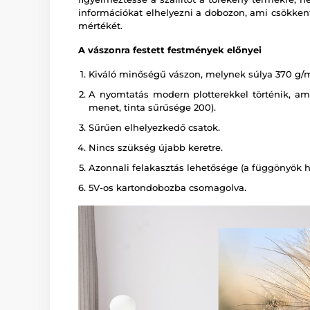
információkat elhelyezni a dobozon, ami csökkent
mértékét.
A vászonra festett festmények előnyei
Kiváló minőségű vászon, melynek súlya 370 g/
A nyomtatás modern plotterekkel történik, amely
menet, tinta sűrűsége 200).
Sűrűen elhelyezkedő csatok.
Nincs szükség újabb keretre.
Azonnali felakasztás lehetősége (a függönyök há
5V-os kartondobozba csomagolva.