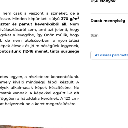
USP előnyök
 nem csak a vászont, a színeket, de a
2
k össze. Minden képünket súlyú
370 g/m
Darab mennyiség
észter és pamut keverékéből áll
. Nem
választásáról sem, ami azt jelenti, hogy
gokat a levegőbe, így Önön múlik, hogy
Szín
ül, de nem utolsósorban a nyomtatási
képek élesek és jó minőségűek legyenek,
ontosítunk (12-16 menet, tinta sűrűsége
Kép technológia
Az összes paraméte
etes legyen, a részletekre koncentrálunk.
 amely kiváló minőségű fából készült. A
melyek alkalmasak képek készítésére. Ne
t csatok vannak. A képekkel együtt
1-2 db
 függően a hátoldalra kerülnek. A 120 cm-
at helyeznek be a keret megerősítésére.