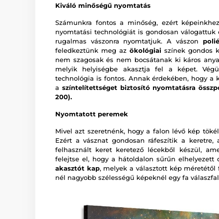
Kiváló minőségű nyomtatás
Számunkra fontos a minőség, ezért képeinkhez
nyomtatási technológiát is gondosan válogattu
rugalmas vászonra nyomtatjuk. A vászon
poli
feledkeztünk meg az
ökológiai
színek gondos ki
nem szagosak és nem bocsátanak ki káros anya
melyik helyiségbe akasztja fel a képet. Vég
technológia is fontos. Annak érdekében, hogy a 
a
színtelítettséget biztosító nyomtatásra összp
200).
Nyomtatott peremek
Mivel azt szeretnénk, hogy a falon lévő kép tökél
Ezért a vásznat gondosan ráfeszítik a keretre,
felhasznált keret keretező lécekből készül, a
felejtse el, hogy a hátoldalon sűrűn elhelyezet
akasztót kap
, melyek a választott kép méretétől
nél nagyobb szélességű képeknél egy fa válaszfal