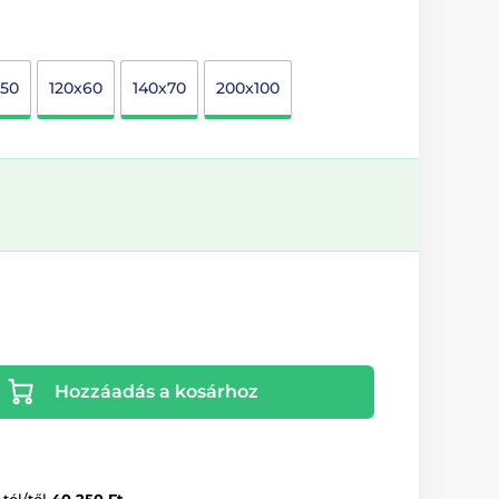
x50
120x60
140x70
200x100
Hozzáadás a kosárhoz
-tól/től
40 250 Ft