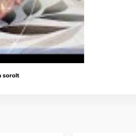
 sorolt