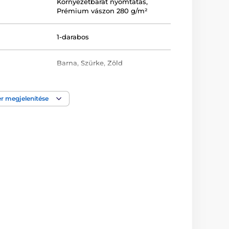
Környezetbarát nyomtatás
,
Prémium vászon 280 g/m²
1-darabos
Barna
,
Szürke
,
Zöld
Keretezett
,
Nyomtatott
,
Vászon
,
Fekvő tájolás
r megjelenítése