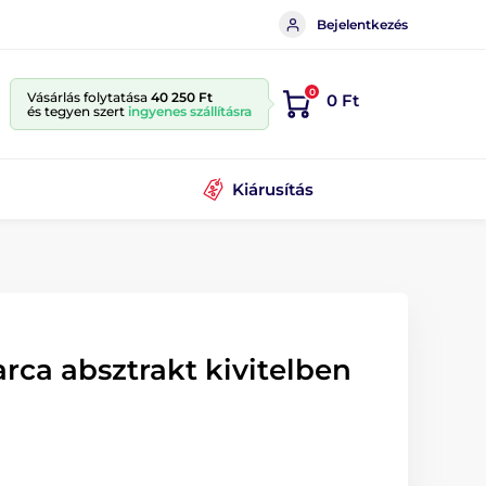
Bejelentkezés
0
Vásárlás folytatása
40 250 Ft
0 Ft
és tegyen szert
ingyenes szállításra
Kiárusítás
rca absztrakt kivitelben