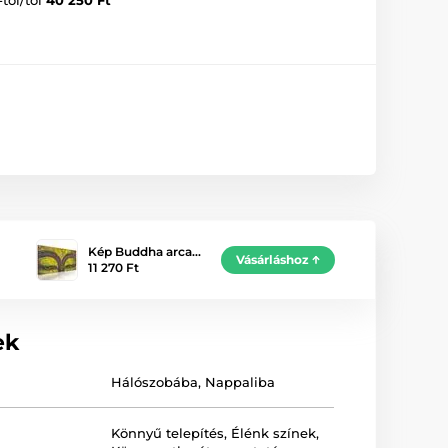
Kép Buddha arca…
Vásárláshoz
11 270 Ft
ek
Hálószobába
,
Nappaliba
Könnyű telepítés
,
Élénk színek
,