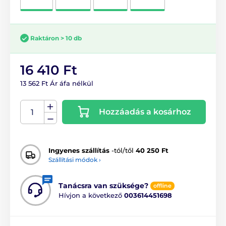
Raktáron > 10 db
16 410 Ft
13 562 Ft Ár áfa nélkül
Hozzáadás a kosárhoz
Ingyenes szállítás
-tól/től
40 250 Ft
Szállítási módok ›
Tanácsra van szüksége?
offline
Hívjon a következő
003614451698