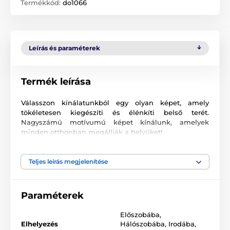
Termékkód:
do1066
Leírás és paraméterek
Termék leírása
Válasszon kínálatunkból egy olyan képet, amely
tökéletesen kiegészíti és élénkíti belső terét.
Nagyszámú motívumú képet kínálunk, amelyek
minden otthonban megállják a helyüket!
Kiváló minőségű nyomtatás
Teljes leírás megjelenítése
Számunkra fontos a minőség, ezért képeinkhez nem
csak a vászont, a színeket, de a nyomtatási
technológiát is gondosan válogattuk össze. Minden
Paraméterek
2
képünket súlyú
370 g/m
rugalmas vászonra
nyomtatjuk. A vászon
poliészter és pamut
Előszobába
,
keverékéből áll
. Nem feledkeztünk meg az
ökológiai
Elhelyezés
Hálószobába
,
Irodába
,
színek gondos kiválasztásáról sem, ami azt jelenti,