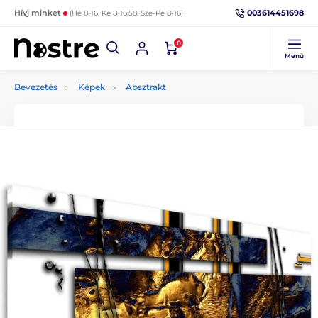
003614451698
Hívj minket
(Hé 8-16, Ke 8-16:58, Sze-Pé 8-16)
0
Menü
Bevezetés
Képek
Absztrakt