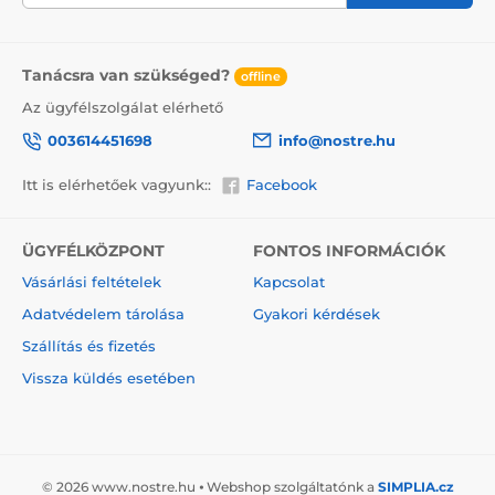
A vászonra festett festmények előnyei
2
Kiváló minőségű vászon, melynek súlya 370 g/m
Tanácsra van szükséged?
(poliészter és pamut keveréke).
offline
Az ügyfélszolgálat elérhető
A nyomtatás modern plotterekkel történik, amelyek
biztosítják a színtelítettséget (12-16 menet, tinta
003614451698
info@nostre.hu
sűrűsége 200).
Sűrűen elhelyezkedő csatok.
Itt is elérhetőek vagyunk::
Facebook
Nincs szükség újabb keretre.
Azonnali felakasztás lehetősége (a függönyök hátul
ÜGYFÉLKÖZPONT
FONTOS INFORMÁCIÓK
találhatók).
Vásárlási feltételek
Kapcsolat
5V-os kartondobozba csomagolva.
Adatvédelem tárolása
Gyakori kérdések
Szállítás és fizetés
Vissza küldés esetében
© 2026 www.nostre.hu ⦁ Webshop szolgáltatónk a
SIMPLIA.cz