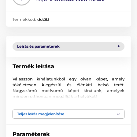
Termékkód:
do283
Leírás és paraméterek
Termék leírása
Válasszon kínálatunkból egy olyan képet, amely
tökéletesen kiegészíti és élénkíti belső terét.
Nagyszámú motívumú képet kínálunk, amelyek
minden otthonban megállják a helyüket!
Kiváló minőségű nyomtatás
Teljes leírás megjelenítése
Számunkra fontos a minőség, ezért képeinkhez nem
csak a vászont, a színeket, de a nyomtatási
technológiát is gondosan válogattuk össze. Minden
Paraméterek
2
képünket súlyú
370 g/m
rugalmas vászonra