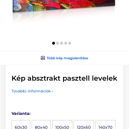
Több kép megjelenítése
Kép absztrakt pasztell levelek
További információk ›
Varianta:
60x30
80x40
100x50
120x60
140x70