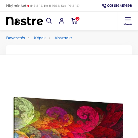
003614451698
Hívj minket
(Hé 8-16, Ke 8-16:58, Sze-Pé 8-16)
0
Menü
Bevezetés
Képek
Absztrakt