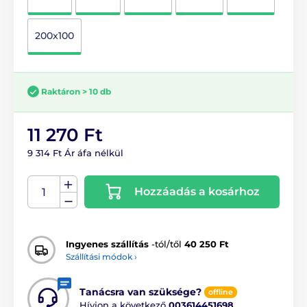
200x100
Raktáron > 10 db
11 270 Ft
9 314 Ft Ár áfa nélkül
Hozzáadás a kosárhoz
Ingyenes szállítás
-tól/től
40 250 Ft
Szállítási módok ›
Tanácsra van szüksége?
offline
Hívjon a következő
003614451698