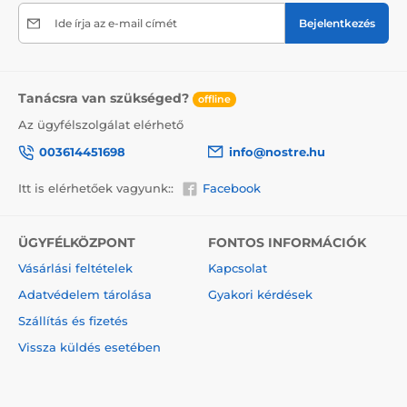
termékre, ne felejtsük el a törékeny árukra vonatkozó
információkat elhelyezni a dobozon, ami csökkenti a
Ide írja az e-mail címét
Bejelentkezés
szállítás során bekövetkező sérülések mértékét.
A vászonra festett festmények előnyei
Tanácsra van szükséged?
2
Kiváló minőségű vászon, melynek súlya 370 g/m
offline
(poliészter és pamut keveréke).
Az ügyfélszolgálat elérhető
A nyomtatás modern plotterekkel történik, amelyek
003614451698
info@nostre.hu
biztosítják a színtelítettséget (12-16 menet, tinta
sűrűsége 200).
Itt is elérhetőek vagyunk::
Facebook
Sűrűen elhelyezkedő csatok.
Nincs szükség újabb keretre.
ÜGYFÉLKÖZPONT
FONTOS INFORMÁCIÓK
Azonnali felakasztás lehetősége (a függönyök hátul
Vásárlási feltételek
Kapcsolat
találhatók).
Adatvédelem tárolása
Gyakori kérdések
5V-os kartondobozba csomagolva.
Szállítás és fizetés
Vissza küldés esetében