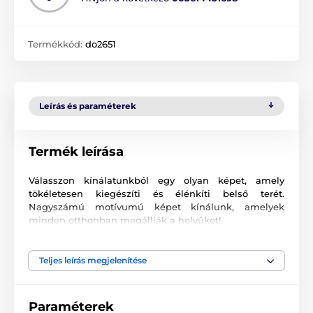
Termékkód:
do2651
Leírás és paraméterek
Termék leírása
Válasszon kínálatunkból egy olyan képet, amely
tökéletesen kiegészíti és élénkíti belső terét.
Nagyszámú motívumú képet kínálunk, amelyek
minden otthonban megállják a helyüket!
Kiváló minőségű nyomtatás
Teljes leírás megjelenítése
Számunkra fontos a minőség, ezért képeinkhez nem
csak a vászont, a színeket, de a nyomtatási
technológiát is gondosan válogattuk össze. Minden
Paraméterek
2
képünket súlyú
370 g/m
rugalmas vászonra