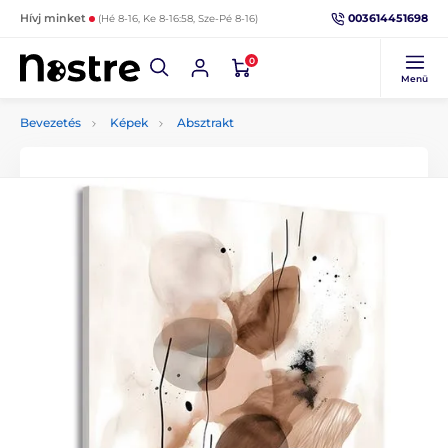
003614451698
Hívj minket
(Hé 8-16, Ke 8-16:58, Sze-Pé 8-16)
0
Menü
Bevezetés
Képek
Absztrakt