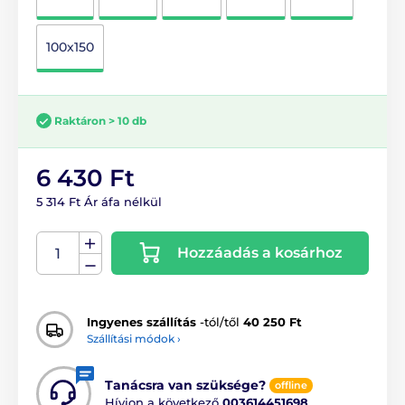
100x150
Raktáron > 10 db
6 430 Ft
5 314 Ft Ár áfa nélkül
Hozzáadás a kosárhoz
Ingyenes szállítás
-tól/től
40 250 Ft
Szállítási módok ›
Tanácsra van szüksége?
offline
Hívjon a következő
003614451698