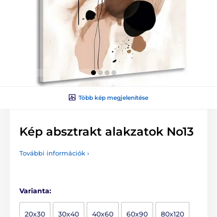
Több kép megjelenítése
Kép absztrakt alakzatok No13
További információk ›
Varianta:
20x30
30x40
40x60
60x90
80x120