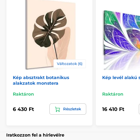
megerősítésére.
Változatok (6)
Kép absztrakt botanikus
Kép levél alakú 
alakzatok monstera
Biztonságos csomagolás
Raktáron
Raktáron
Fontos számunkra, hogy a műhelyünkből származó
6 430 Ft
16 410 Ft
Részletek
kép biztonságosan házhoz kerüljön. Ezért alapos
minőségellenőrzés után vastag
buborékfóliába
csomagoljuk a képeket. A festményt tartós
kartondobozban (5vl)
szállítjuk Önnek. Ezen
túlmenően, hogy figyelmeztesse a szállítót a törékeny
Iratkozzon fel a hírlevélre