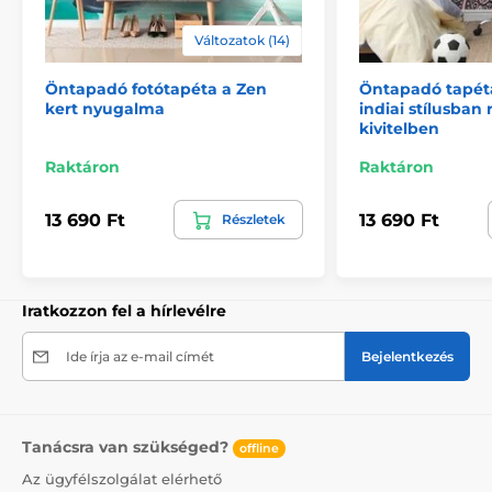
Változatok (14)
2) Motívumhoz igazított fotótapéták
Öntapadó fotótapéta a Zen
Öntapadó tapét
A 270 cm magas tapéták esetén a minta az adott
kert nyugalma
indiai stílusban 
mérethez igazodik, így előfordulhat, hogy annak egy
kivitelben
része hiányzik. A webshopon a méret kiválasztásával
megtekintheti a pontos megjelenést. A tapéták itt is
Raktáron
Raktáron
49 cm széles csíkokból állnak.
13 690 Ft
13 690 Ft
Részletek
Méretek (cm-ben): 147x270
(3 csík),
196x270
(4 csík),
245x270
(5 csík)
, 294x270
(6 csík)
Iratkozzon fel a hírlevélre
Ide írja az e-mail címét
Bejelentkezés
Tanácsra van szükséged?
offline
Az ügyfélszolgálat elérhető