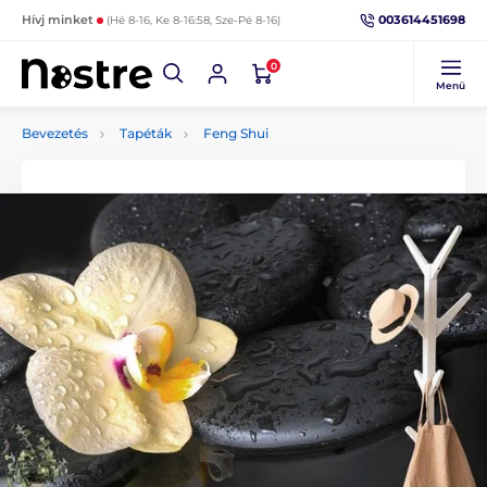
003614451698
Hívj minket
(Hé 8-16, Ke 8-16:58, Sze-Pé 8-16)
0
Menü
Bevezetés
Tapéták
Feng Shui