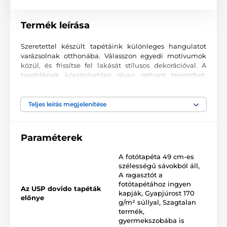
Termék leírása
Szeretettel készült tapétáink különleges hangulatot
varázsolnak otthonába. Válasszon egyedi motívumok
közül, és frissítse fel lakását stílusos dekorációval. A
tapétáknak köszönhetően olyan otthont teremthet,
ahová mindig örömmel tér vissza.
Kiváló nyomtatási minőség
Teljes leírás megjelenítése
A fotótapéták változatos mintákat, színeket és formákat
ötvöznek, amelyek együtt domináns elemei lehetnek
Paraméterek
bármely helyiségnek. Kiváló minőségű, sima felületű
2
vlies anyagra készülnek, akár 170 g/m
súlyban. A
A fotótapéta 49 cm-es
korszerű UV-led nyomtatási technológia garantálja a
szélességű sávokból áll
,
kiváló tartósságot és színtartást.
A ragasztót a
fotótapétához ingyen
Az USP dovido tapéták
kapják
,
Gyapjúrost 170
előnye
g/m² súllyal
,
Szagtalan
Elérhető méretek és típusok (cm-ben – szélesség x
termék,
magasság)
gyermekszobába is