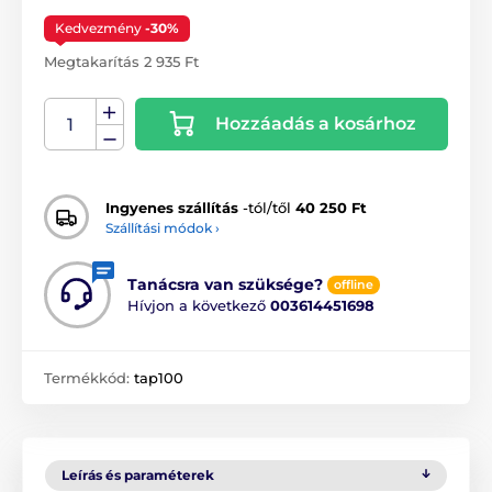
Kedvezmény
-30%
Megtakarítás 2 935 Ft
Hozzáadás a kosárhoz
Ingyenes szállítás
-tól/től
40 250 Ft
Szállítási módok ›
Tanácsra van szüksége?
offline
Hívjon a következő
003614451698
Termékkód:
tap100
Leírás és paraméterek