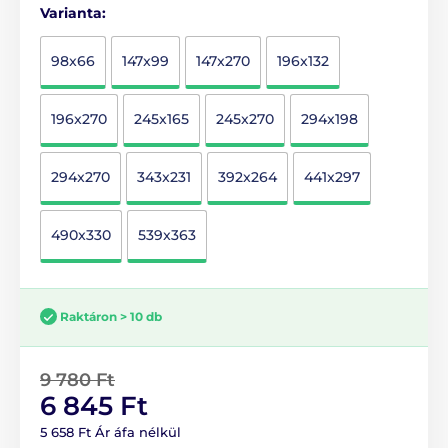
Varianta:
98x66
147x99
147x270
196x132
196x270
245x165
245x270
294x198
294x270
343x231
392x264
441x297
490x330
539x363
Raktáron > 10 db
9 780 Ft
6 845 Ft
5 658 Ft Ár áfa nélkül