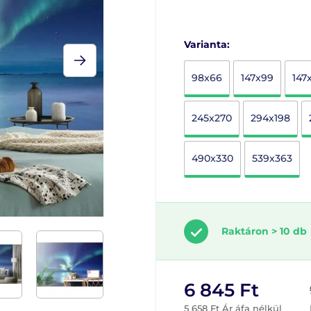
Varianta:
98x66
147x99
147
245x270
294x198
490x330
539x363
Raktáron > 10 db
6 845 Ft
5 658 Ft Ár áfa nélkül