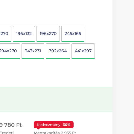
x270
196x132
196x270
245x165
294x270
343x231
392x264
441x297
9 780 Ft
Kedvezmény
-30%
Eredeti
Megtakarítás 2 935 Ft