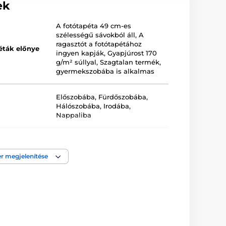
ek
A fotótapéta 49 cm-es
szélességű sávokból áll
,
A
ragasztót a fotótapétához
éták előnye
ingyen kapják
,
Gyapjúrost 170
g/m² súllyal
,
Szagtalan termék,
gyermekszobába is alkalmas
Előszobába
,
Fürdőszobába
,
Hálószobába
,
Irodába
,
Nappaliba
Kék
r megjelenítése
a
Lemosható
,
Vlies-vászon