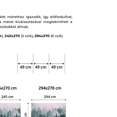
t mérethez igazodik, így előfordulhat,
 méret kiválasztásával megtekintheti a
csíkokból állnak.
k),
245x270
(5 csík)
, 294x270
(6 csík)