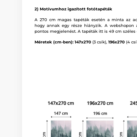
2) Motívumhoz igazított fotótapéták
A 270 cm magas tapéták esetén a minta az adot
hogy annak egy része hiányzik. A webshopon a
pontos megjelenést. A tapéták itt is 49 cm széles 
Méretek (cm-ben): 147x270
(3 csík),
196x270
(4 csí