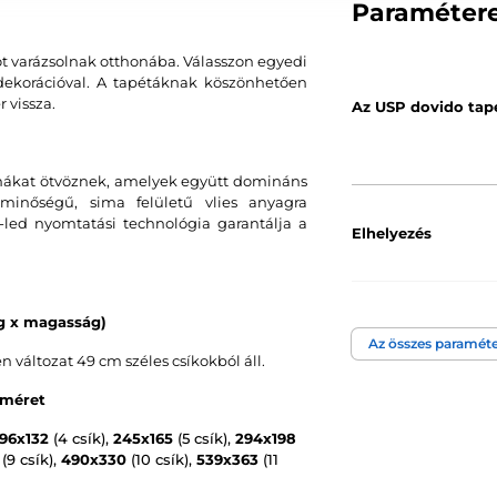
Paraméter
ot varázsolnak otthonába. Válasszon egyedi
s dekorációval. A tapétáknak köszönhetően
 vissza.
Az USP dovido tap
ormákat ötvöznek, amelyek együtt domináns
minőségű, sima felületű vlies anyagra
led nyomtatási technológia garantálja a
Elhelyezés
Szín
ég x magasság)
Az összes paraméte
áltozat 49 cm széles csíkokból áll.
Tapéta technológi
 méret
196x132
(4 csík),
245x165
(5 csík),
294x198
(9 csík),
490x330
(10 csík),
539x363
(11