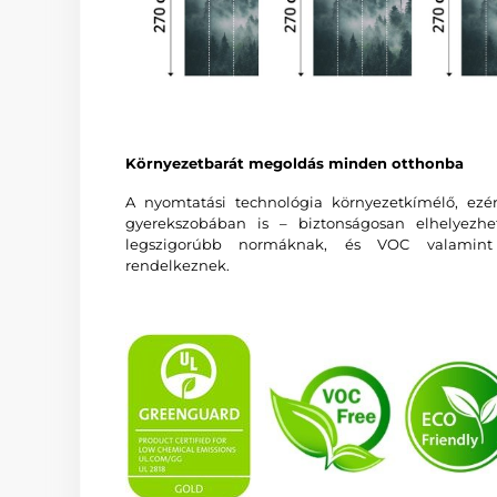
Környezetbarát megoldás minden otthonba
A nyomtatási technológia környezetkímélő, ezé
gyerekszobában is – biztonságosan elhelyezhe
legszigorúbb normáknak, és VOC valamin
rendelkeznek.