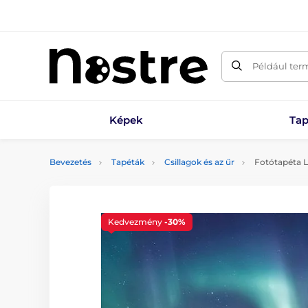
Például ter
Képek
Tap
Bevezetés
Tapéták
Csillagok és az űr
Fotótapéta L
Kedvezmény
-30%