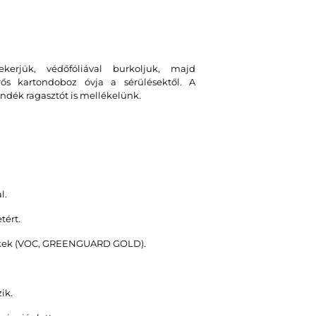
erjük, védőfóliával burkoljuk, majd
erős kartondoboz óvja a sérülésektől. A
ndék ragasztót is mellékelünk.
l.
tért.
stékek (VOC, GREENGUARD GOLD).
ik.