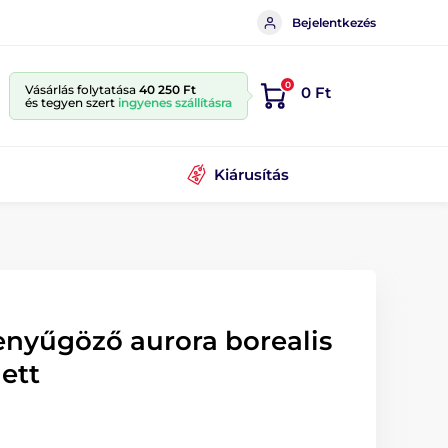
Bejelentkezés
0
Vásárlás folytatása
40 250 Ft
0 Ft
és tegyen szert
ingyenes szállításra
Kiárusítás
enyűgöző aurora borealis
ett