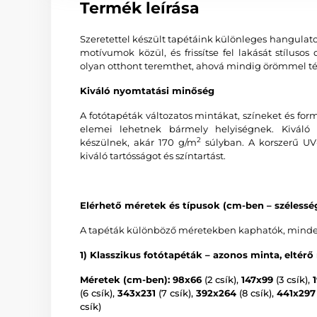
Termék leírása
Szeretettel készült tapétáink különleges hangulat
motívumok közül, és frissítse fel lakását stíluso
olyan otthont teremthet, ahová mindig örömmel tér
Kiváló nyomtatási minőség
A fotótapéták változatos mintákat, színeket és f
elemei lehetnek bármely helyiségnek. Kiváló 
2
készülnek, akár 170 g/m
súlyban. A korszerű UV-
kiváló tartósságot és színtartást.
Elérhető méretek és típusok (cm-ben – széless
A tapéták különböző méretekben kaphatók, minden v
1) Klasszikus fotótapéták – azonos minta, eltérő
Méretek (cm-ben): 98x66
(2 csík),
147x99
(3 csík),
(6 csík),
343x231
(7 csík),
392x264
(8 csík),
441x297
csík)