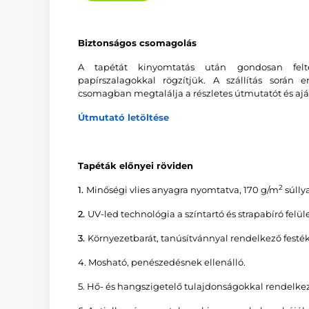
Biztonságos csomagolás
A tapétát kinyomtatás után gondosan feltek
papírszalagokkal rögzítjük. A szállítás során 
csomagban megtalálja a részletes útmutatót és ajá
Útmutató letöltése
Tapéták előnyei röviden
2
1.
Minőségi vlies anyagra nyomtatva, 170 g/m
súllya
2.
UV-led technológia a színtartó és strapabíró felüle
3.
Környezetbarát, tanúsítvánnyal rendelkező fe
4. Mosható, penészedésnek ellenálló.
5. Hő- és hangszigetelő tulajdonságokkal rendelkez