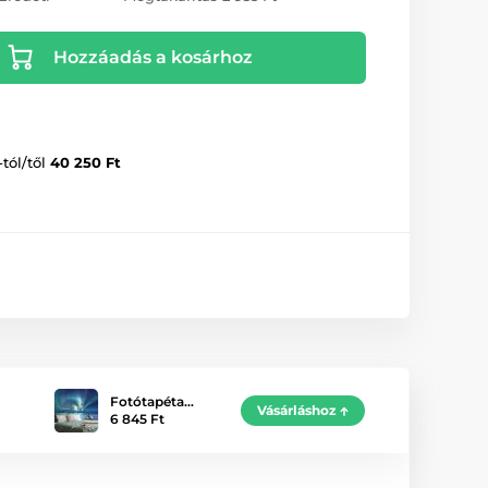
Hozzáadás a kosárhoz
-tól/től
40 250 Ft
Fotótapéta…
Vásárláshoz
6 845 Ft