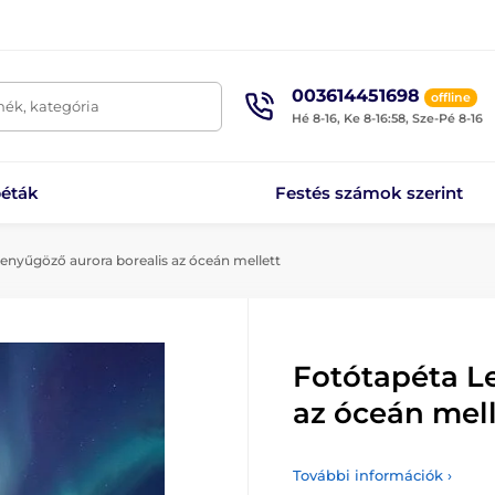
003614451698
offline
mék, kategória
Hé 8-16, Ke 8-16:58, Sze-Pé 8-16
éták
Festés számok szerint
enyűgöző aurora borealis az óceán mellett
Fotótapéta L
az óceán mell
További információk ›