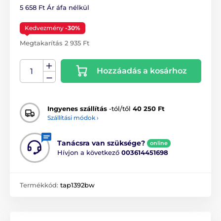
5 658 Ft Ár áfa nélkül
Kedvezmény
-30%
Megtakarítás 2 935 Ft
Hozzáadás a kosárhoz
Ingyenes szállítás
-tól/től
40 250 Ft
Szállítási módok ›
Tanácsra van szüksége?
online
Hívjon a következő
003614451698
Termékkód:
tap1392bw