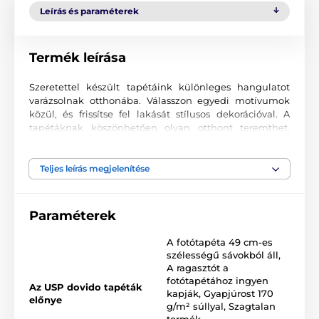
Leírás és paraméterek
Termék leírása
Szeretettel készült tapétáink különleges hangulatot
varázsolnak otthonába. Válasszon egyedi motívumok
közül, és frissítse fel lakását stílusos dekorációval. A
tapétáknak köszönhetően olyan otthont teremthet,
ahová mindig örömmel tér vissza.
Kiváló nyomtatási minőség
Teljes leírás megjelenítése
A fotótapéták változatos mintákat, színeket és formákat
ötvöznek, amelyek együtt domináns elemei lehetnek
Paraméterek
bármely helyiségnek. Kiváló minőségű, sima felületű
2
vlies anyagra készülnek, akár 170 g/m
súlyban. A
A fotótapéta 49 cm-es
korszerű UV-led nyomtatási technológia garantálja a
szélességű sávokból áll
,
kiváló tartósságot és színtartást.
A ragasztót a
fotótapétához ingyen
Az USP dovido tapéták
kapják
,
Gyapjúrost 170
előnye
g/m² súllyal
,
Szagtalan
Elérhető méretek és típusok (cm-ben – szélesség x