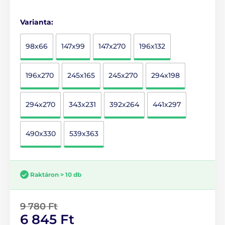
Varianta:
98x66
147x99
147x270
196x132
196x270
245x165
245x270
294x198
294x270
343x231
392x264
441x297
490x330
539x363
Raktáron > 10 db
9 780 Ft
6 845 Ft