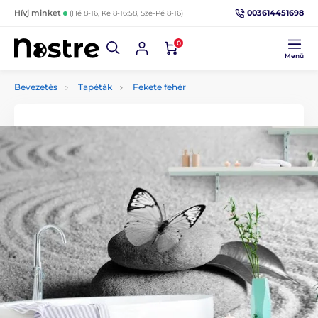
003614451698
Hívj minket
(Hé 8-16, Ke 8-16:58, Sze-Pé 8-16)
0
Menü
Bevezetés
Tapéták
Fekete fehér