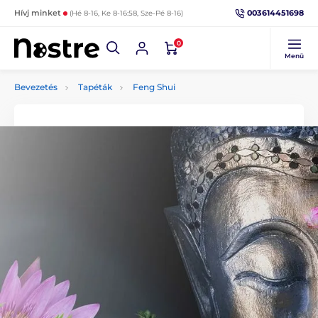
003614451698
Hívj minket
(Hé 8-16, Ke 8-16:58, Sze-Pé 8-16)
0
Menü
Bevezetés
Tapéták
Feng Shui