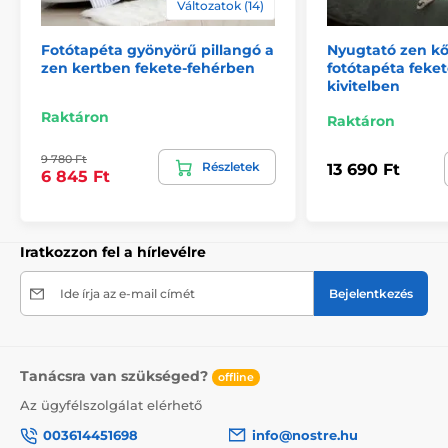
Változatok (14)
2) Motívumhoz igazított fotótapéták
Fotótapéta gyönyörű pillangó a
Nyugtató zen k
A 270 cm magas tapéták esetén a minta az adott
zen kertben fekete-fehérben
fotótapéta feket
mérethez igazodik, így előfordulhat, hogy annak egy
kivitelben
része hiányzik. A webshopon a méret kiválasztásával
megtekintheti a pontos megjelenést. A tapéták itt is
Raktáron
Raktáron
49 cm széles csíkokból állnak.
9 780 Ft
Részletek
13 690 Ft
Méretek (cm-ben): 147x270
(3 csík),
196x270
(4 csík),
6 845 Ft
245x270
(5 csík)
, 294x270
(6 csík)
Iratkozzon fel a hírlevélre
Ide írja az e-mail címét
Bejelentkezés
Tanácsra van szükséged?
offline
Az ügyfélszolgálat elérhető
003614451698
info@nostre.hu