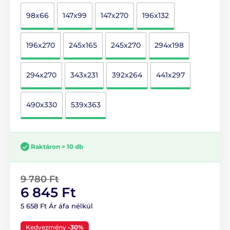
98x66
147x99
147x270
196x132
196x270
245x165
245x270
294x198
294x270
343x231
392x264
441x297
490x330
539x363
Raktáron > 10 db
9 780 Ft
6 845 Ft
5 658 Ft Ár áfa nélkül
Kedvezmény
-30%