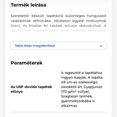
Termék leírása
Szeretettel készült tapétáink különleges hangulatot
varázsolnak otthonába. Válasszon egyedi motívumok
közül, és frissítse fel lakását stílusos dekorációval. A
tapétáknak köszönhetően olyan otthont teremthet,
ahová mindig örömmel tér vissza.
Kiváló nyomtatási minőség
Teljes leírás megjelenítése
A fotótapéták változatos mintákat, színeket és formákat
ötvöznek, amelyek együtt domináns elemei lehetnek
Paraméterek
bármely helyiségnek. Kiváló minőségű, sima felületű
2
vlies anyagra készülnek, akár 170 g/m
súlyban. A
A ragasztót a tapétához
korszerű UV-led nyomtatási technológia garantálja a
ingyen kapják
,
A tapéta
kiváló tartósságot és színtartást.
49 cm-es szélességű
Az USP dovido tapéták
sávokból áll
,
Gyapjúrost
előnye
170 g/m² súllyal
,
Szagtalan termék,
Elérhető méretek és típusok (cm-ben – szélesség x
gyermekszobába is
magasság)
alkalmas
A tapéták különböző méretekben kaphatók, minden
változat 49 cm széles csíkokból áll.