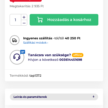
Megtakarítás 2 935 Ft
Hozzáadás a kosárhoz
Ingyenes szállítás
-tól/től
40 250 Ft
Szállítási módok ›
Tanácsra van szüksége?
offline
Hívjon a következő
003614451698
Termékkód:
tap1372
Leírás és paraméterek