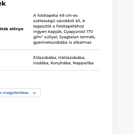
ek
A fotótapéta 49 cm-es
szélességű sávokból áll
,
A
ragasztót a fotótapétához
éták előnye
ingyen kapják
,
Gyapjúrost 170
g/m² súllyal
,
Szagtalan termék,
gyermekszobába is alkalmas
Előszobába
,
Hálószobába
,
Irodába
,
Konyhába
,
Nappaliba
Barna
,
Kék
r megjelenítése
a
Lemosható
,
Vlies-vászon