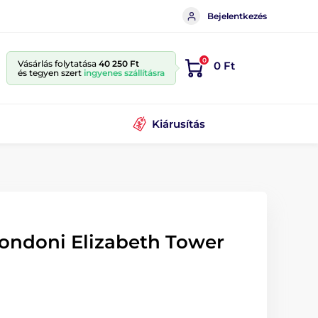
Bejelentkezés
0
Vásárlás folytatása
40 250 Ft
0 Ft
és tegyen szert
ingyenes szállításra
Kiárusítás
londoni Elizabeth Tower