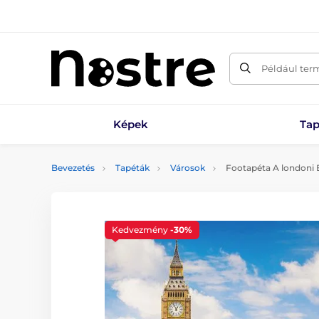
Például ter
Képek
Tap
Bevezetés
Tapéták
Városok
Footapéta A londoni 
Kedvezmény
-30%