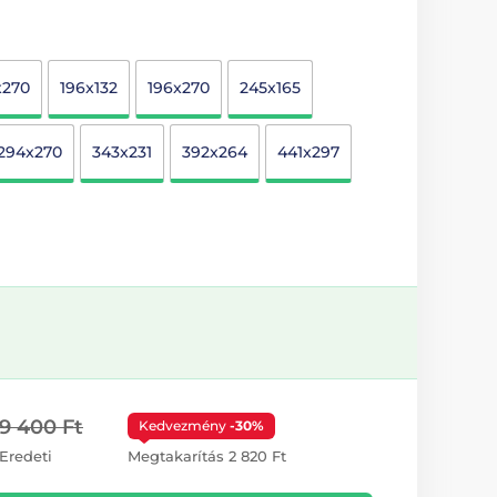
x270
196x132
196x270
245x165
294x270
343x231
392x264
441x297
9 400 Ft
Kedvezmény
-30%
Eredeti
Megtakarítás 2 820 Ft