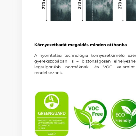
Környezetbarát megoldás minden otthonba
A nyomtatási technológia környezetkímélő, ezé
gyerekszobában is – biztonságosan elhelyezhe
legszigorúbb normáknak, és VOC valamin
rendelkeznek.