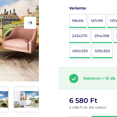
Varianta:
98x66
147x99
147
245x270
294x198
490x330
539x363
Raktáron > 10 db
6 580 Ft
5 438 Ft Ár áfa nélkül