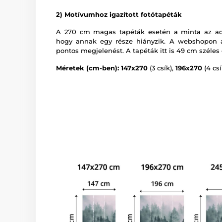
2) Motívumhoz igazított fotótapéták
A 270 cm magas tapéták esetén a minta az adot
hogy annak egy része hiányzik. A webshopon a
pontos megjelenést. A tapéták itt is 49 cm széles 
Méretek (cm-ben): 147x270
(3 csík),
196x270
(4 csí