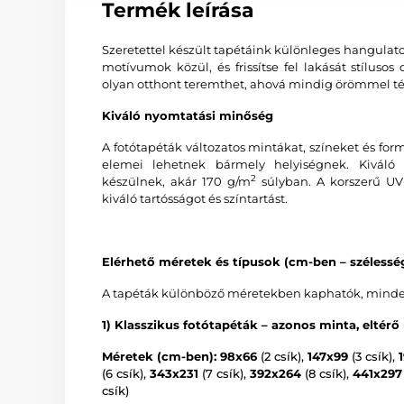
Termék leírása
Szeretettel készült tapétáink különleges hangulat
motívumok közül, és frissítse fel lakását stíluso
olyan otthont teremthet, ahová mindig örömmel tér
Kiváló nyomtatási minőség
A fotótapéták változatos mintákat, színeket és f
elemei lehetnek bármely helyiségnek. Kiváló 
2
készülnek, akár 170 g/m
súlyban. A korszerű UV-
kiváló tartósságot és színtartást.
Elérhető méretek és típusok (cm-ben – széless
A tapéták különböző méretekben kaphatók, minden v
1) Klasszikus fotótapéták – azonos minta, eltérő
Méretek (cm-ben): 98x66
(2 csík),
147x99
(3 csík),
(6 csík),
343x231
(7 csík),
392x264
(8 csík),
441x297
csík)