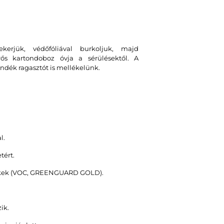
erjük, védőfóliával burkoljuk, majd
erős kartondoboz óvja a sérülésektől. A
ndék ragasztót is mellékelünk.
l.
tért.
stékek (VOC, GREENGUARD GOLD).
ik.