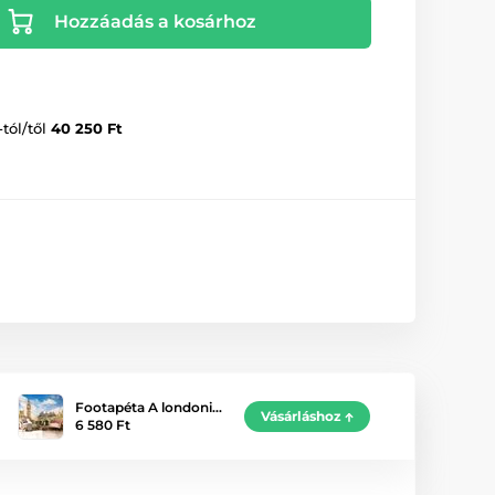
Hozzáadás a kosárhoz
-tól/től
40 250 Ft
Footapéta A londoni…
Vásárláshoz
6 580 Ft