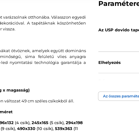
Paraméter
ot varázsolnak otthonába. Válasszon egyedi
s dekorációval. A tapétáknak köszönhetően
 vissza.
Az USP dovido tap
ormákat ötvöznek, amelyek együtt domináns
minőségű, sima felületű vlies anyagra
led nyomtatási technológia garantálja a
Elhelyezés
Szín
ég x magasság)
Az összes paraméte
Tapéta technológi
áltozat 49 cm széles csíkokból áll.
 méret
196x132
(4 csík),
245x165
(5 csík),
294x198
(9 csík),
490x330
(10 csík),
539x363
(11