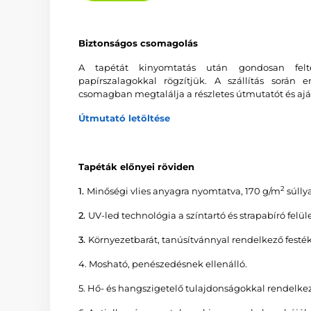
Biztonságos csomagolás
A tapétát kinyomtatás után gondosan feltek
papírszalagokkal rögzítjük. A szállítás során 
csomagban megtalálja a részletes útmutatót és ajá
Útmutató letöltése
Tapéták előnyei röviden
2
1.
Minőségi vlies anyagra nyomtatva, 170 g/m
súllya
2.
UV-led technológia a színtartó és strapabíró felüle
3.
Környezetbarát, tanúsítvánnyal rendelkező fe
4. Mosható, penészedésnek ellenálló.
5. Hő- és hangszigetelő tulajdonságokkal rendelkez