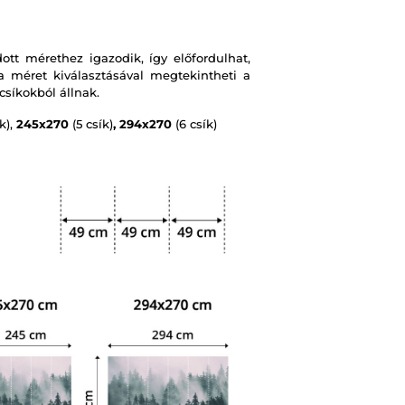
t mérethez igazodik, így előfordulhat,
 méret kiválasztásával megtekintheti a
csíkokból állnak.
k),
245x270
(5 csík)
, 294x270
(6 csík)