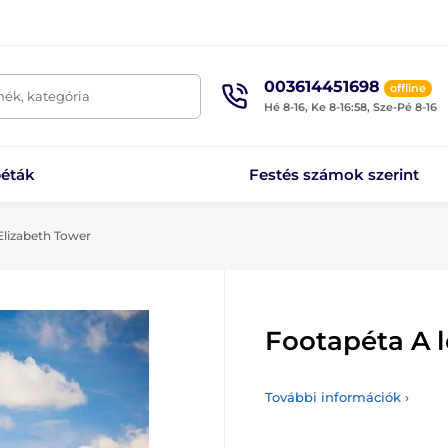
003614451698
offline
mék, kategória
Hé 8-16, Ke 8-16:58, Sze-Pé 8-16
éták
Festés számok szerint
Elizabeth Tower
Footapéta A 
További információk ›