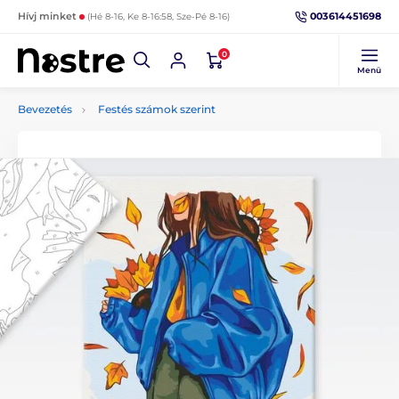
003614451698
Hívj minket
(Hé 8-16, Ke 8-16:58, Sze-Pé 8-16)
0
Menü
Bevezetés
Festés számok szerint