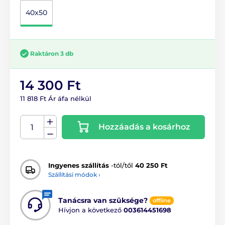
40x50
Raktáron 3 db
14 300 Ft
11 818 Ft Ár áfa nélkül
Hozzáadás a kosárhoz
Ingyenes szállítás
-tól/től
40 250 Ft
Szállítási módok ›
Tanácsra van szüksége?
offline
Hívjon a következő
003614451698