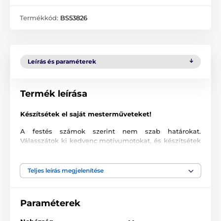
Termékkód:
BS53826
Leírás és paraméterek
Termék leírása
Készítsétek el saját mesterműveteket!
A festés számok szerint nem szab határokat.
Válasszátok ki kedvenc motívumotokat, és készítsétek
el a saját csodálatos festményeteket kiváló minőségű
vásznon.
Végül már csak fel kell akasztani a falra,
vagy kiállítani a komódra.
Teljes leírás megjelenítése
Milyen elemeket tartalmaz a szám szerinti
festékkészlet?
Paraméterek
Nem kell aggódnotok, mert a kép elkészítéséhez