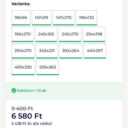
Varianta:
98x66
147x99
147x270
196x132
196x270
245x165
245x270
294x198
294x270
343x231
392x264
441x297
490x330
539x363
Raktáron > 10 db
9 400 Ft
6 580 Ft
5 438 Ft Ár áfa nélkül