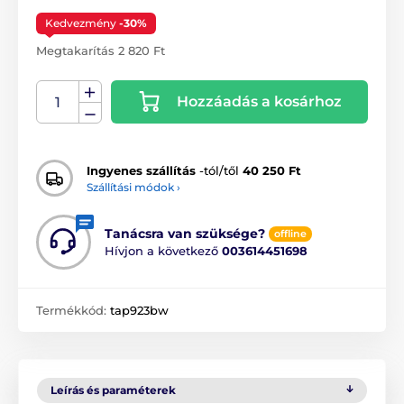
Kedvezmény
-30%
Megtakarítás 2 820 Ft
Hozzáadás a kosárhoz
Ingyenes szállítás
-tól/től
40 250 Ft
Szállítási módok ›
Tanácsra van szüksége?
offline
Hívjon a következő
003614451698
Termékkód:
tap923bw
Leírás és paraméterek