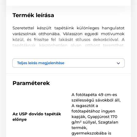
Termék leírása
Szeretettel készült tapétáink különleges hangulatot
varázsolnak otthonába. Válasszon egyedi motívumok
közül, és frissítse fel lakását stílusos dekorációval. A
tapétáknak köszönhetően olyan otthont teremthet,
ahová mindig örömmel tér vissza.
Kiváló nyomtatási minőség
Teljes leírás megjelenítése
A fotótapéták változatos mintákat, színeket és formákat
ötvöznek, amelyek együtt domináns elemei lehetnek
Paraméterek
bármely helyiségnek. Kiváló minőségű, sima felületű
2
vlies anyagra készülnek, akár 170 g/m
súlyban. A
A fotótapéta 49 cm-es
korszerű UV-led nyomtatási technológia garantálja a
szélességű sávokból áll
,
kiváló tartósságot és színtartást.
A ragasztót a
fotótapétához ingyen
Az USP dovido tapéták
kapják
,
Gyapjúrost 170
előnye
g/m² súllyal
,
Szagtalan
Elérhető méretek és típusok (cm-ben – szélesség x
termék,
magasság)
gyermekszobába is