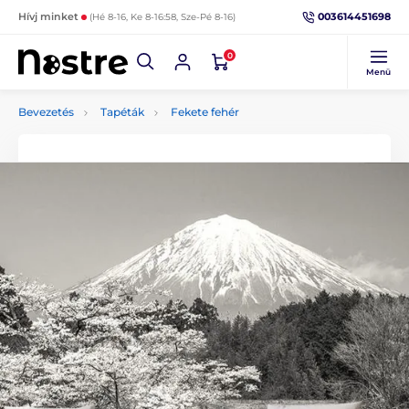
003614451698
Hívj minket
(Hé 8-16, Ke 8-16:58, Sze-Pé 8-16)
0
Menü
Bevezetés
Tapéták
Fekete fehér