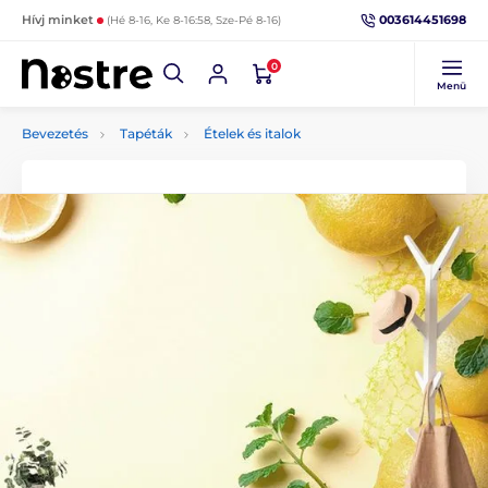
003614451698
Hívj minket
(Hé 8-16, Ke 8-16:58, Sze-Pé 8-16)
0
Menü
Bevezetés
Tapéták
Ételek és italok