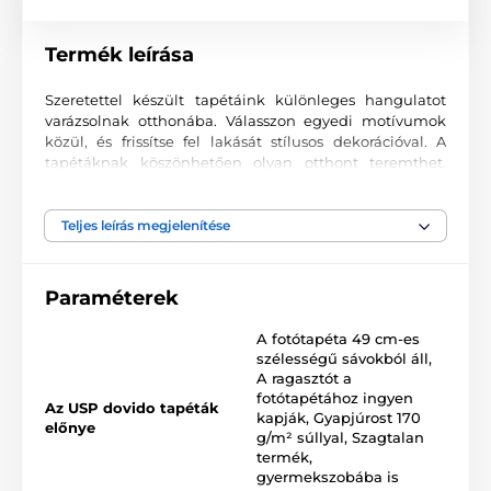
Termék leírása
Szeretettel készült tapétáink különleges hangulatot
varázsolnak otthonába. Válasszon egyedi motívumok
közül, és frissítse fel lakását stílusos dekorációval. A
tapétáknak köszönhetően olyan otthont teremthet,
ahová mindig örömmel tér vissza.
Kiváló nyomtatási minőség
Teljes leírás megjelenítése
A fotótapéták változatos mintákat, színeket és formákat
ötvöznek, amelyek együtt domináns elemei lehetnek
Paraméterek
bármely helyiségnek. Kiváló minőségű, sima felületű
2
vlies anyagra készülnek, akár 170 g/m
súlyban. A
A fotótapéta 49 cm-es
korszerű UV-led nyomtatási technológia garantálja a
szélességű sávokból áll
,
kiváló tartósságot és színtartást.
A ragasztót a
fotótapétához ingyen
Az USP dovido tapéták
kapják
,
Gyapjúrost 170
előnye
g/m² súllyal
,
Szagtalan
Elérhető méretek és típusok (cm-ben – szélesség x
termék,
magasság)
gyermekszobába is