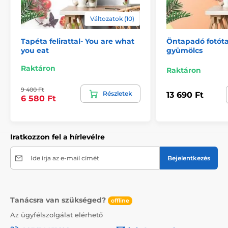
Változatok (10)
2) Motívumhoz igazított fotótapéták
Tapéta felirattal- You are what
Öntapadó fotóta
A 270 cm magas tapéták esetén a minta az adott
you eat
gyümölcs
mérethez igazodik, így előfordulhat, hogy annak egy
része hiányzik. A webshopon a méret kiválasztásával
Raktáron
Raktáron
megtekintheti a pontos megjelenést. A tapéták itt is
49 cm széles csíkokból állnak.
9 400 Ft
Részletek
13 690 Ft
6 580 Ft
Méretek (cm-ben): 147x270
(3 csík),
196x270
(4 csík),
245x270
(5 csík)
, 294x270
(6 csík)
Iratkozzon fel a hírlevélre
Ide írja az e-mail címét
Bejelentkezés
Tanácsra van szükséged?
offline
Az ügyfélszolgálat elérhető