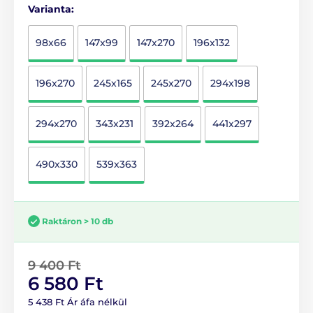
Varianta:
98x66
147x99
147x270
196x132
196x270
245x165
245x270
294x198
294x270
343x231
392x264
441x297
490x330
539x363
Raktáron > 10 db
9 400 Ft
6 580 Ft
5 438 Ft Ár áfa nélkül