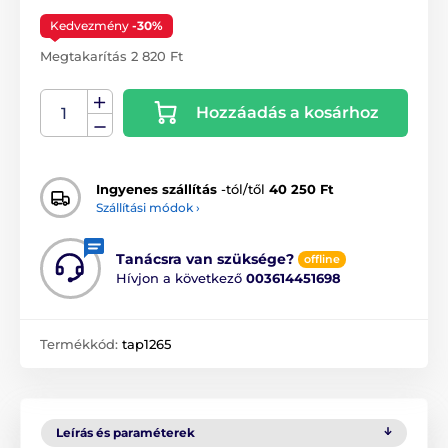
Kedvezmény
-30%
Megtakarítás 2 820 Ft
Hozzáadás a kosárhoz
Ingyenes szállítás
-tól/től
40 250 Ft
Szállítási módok ›
Tanácsra van szüksége?
offline
Hívjon a következő
003614451698
Termékkód:
tap1265
Leírás és paraméterek