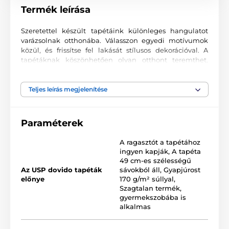
Termék leírása
Szeretettel készült tapétáink különleges hangulatot
varázsolnak otthonába. Válasszon egyedi motívumok
közül, és frissítse fel lakását stílusos dekorációval. A
tapétáknak köszönhetően olyan otthont teremthet,
ahová mindig örömmel tér vissza.
Kiváló nyomtatási minőség
Teljes leírás megjelenítése
A fotótapéták változatos mintákat, színeket és formákat
ötvöznek, amelyek együtt domináns elemei lehetnek
Paraméterek
bármely helyiségnek. Kiváló minőségű, sima felületű
2
vlies anyagra készülnek, akár 170 g/m
súlyban. A
A ragasztót a tapétához
korszerű UV-led nyomtatási technológia garantálja a
ingyen kapják
,
A tapéta
kiváló tartósságot és színtartást.
49 cm-es szélességű
Az USP dovido tapéták
sávokból áll
,
Gyapjúrost
előnye
170 g/m² súllyal
,
Szagtalan termék,
Elérhető méretek és típusok (cm-ben – szélesség x
gyermekszobába is
magasság)
alkalmas
A tapéták különböző méretekben kaphatók, minden
változat 49 cm széles csíkokból áll.