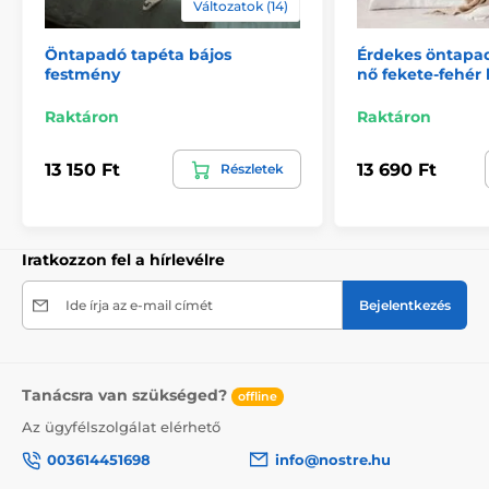
Változatok (14)
2) Motívumhoz igazított fotótapéták
Öntapadó tapéta bájos
Érdekes öntapad
A 270 cm magas tapéták esetén a minta az adott
festmény
nő fekete-fehér 
mérethez igazodik, így előfordulhat, hogy annak egy
része hiányzik. A webshopon a méret kiválasztásával
Raktáron
Raktáron
megtekintheti a pontos megjelenést. A tapéták itt is
49 cm széles csíkokból állnak.
13 150 Ft
13 690 Ft
Részletek
Méretek (cm-ben): 147x270
(3 csík),
196x270
(4 csík),
245x270
(5 csík)
, 294x270
(6 csík)
Iratkozzon fel a hírlevélre
Ide írja az e-mail címét
Bejelentkezés
Tanácsra van szükséged?
offline
Az ügyfélszolgálat elérhető
003614451698
info@nostre.hu