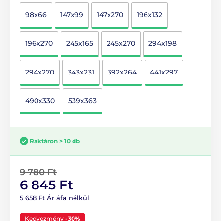
98x66
147x99
147x270
196x132
196x270
245x165
245x270
294x198
294x270
343x231
392x264
441x297
490x330
539x363
Raktáron > 10 db
9 780 Ft
6 845 Ft
5 658 Ft Ár áfa nélkül
Kedvezmény
-30%