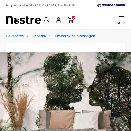
003614451698
Hívj minket
(Hé 8-16, Ke 8-16:58, Sze-Pé 8-16)
0
Menü
Bevezetés
Tapéták
Emberek és hírességek