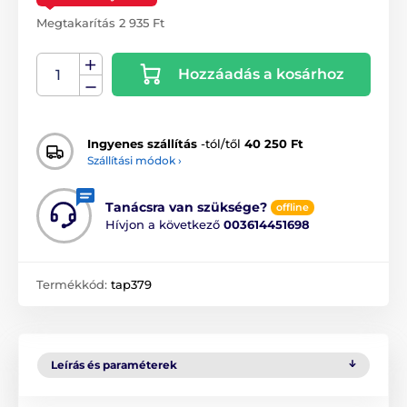
Megtakarítás 2 935 Ft
Hozzáadás a kosárhoz
Ingyenes szállítás
-tól/től
40 250 Ft
Szállítási módok ›
Tanácsra van szüksége?
offline
Hívjon a következő
003614451698
Termékkód:
tap379
Leírás és paraméterek