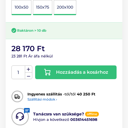
100x50
150x75
200x100
Raktáron > 10 db
28 170 Ft
23 281 Ft Ár áfa nélkül
Hozzáadás a kosárhoz
Ingyenes szállítás
-tól/től
40 250 Ft
Szállítási módok ›
Tanácsra van szüksége?
offline
Hívjon a következő
003614451698