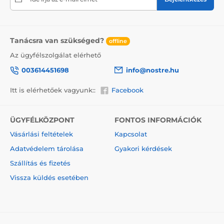
kartondobozban (5vl)
szállítjuk. Hogy
figyelmeztessük a szállítót a törékeny áruról, nem
felejtjük el a dobozra helyezni az információt a
törékeny áruról, ami csökkenti a szállítás során
Tanácsra van szükséged?
offline
bekövetkező sérülés mértékét.
Az ügyfélszolgálat elérhető
003614451698
info@nostre.hu
Itt is elérhetőek vagyunk::
Facebook
ÜGYFÉLKÖZPONT
FONTOS INFORMÁCIÓK
Vásárlási feltételek
Kapcsolat
Adatvédelem tárolása
Gyakori kérdések
Szállítás és fizetés
Vissza küldés esetében
A vászonképek előnyei
2
Kiváló minőségű vászon, melynek tömege 370 g/m
(poliészter és pamut keveréke).