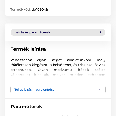
Termékkód:
do1090-5n
Leírás és paraméterek
Termék leírása
Válasszanak olyan képet kínálatunkból, mely
tökéletesen kiegészíti a belső teret, és friss szellőt visz
otthonukba. Olyan motívumú képek széles
választékát kínáljuk, melyek minden otthonban
megállják helyüket.
Az 5 részes képeket két méretben kínáljuk (cm-
Teljes leírás megjelenítése
ben):
100 x 50 -
20x50 | 20x50 | 20x50 | 20x50 | 20x50
Paraméterek
részekből áll