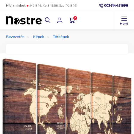
003614451698
Hívj minket
(Hé 8-16, Ke 8-16:58, Sze-Pé 8-16)
0
Menü
Bevezetés
Képek
Térképek