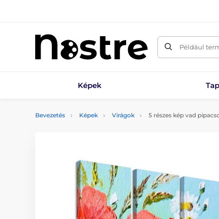
Például ter
Képek
Tap
Bevezetés
Képek
Virágok
5 részes kép vad pipac