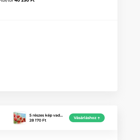
5 részes kép vad…
Vásárláshoz
28 170 Ft