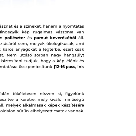
ásznat és a színeket, hanem a nyomtatás
 Mindegyik kép rugalmas vászonra van
on
poliészter
és
pamut keverékéből
áll.
ztásáról sem, melyek ökologikusak, ami
 káros anyagokat a légtérbe, ezért csak
pet. Nem utolsó sorban nagy hangsúlyt
 biztosítani tudjuk, hogy a kép élénk és
omtatásra összpontosítunk
(12-16 pass, ink
lán tökéletesen nézzen ki, figyelünk
eszítve a keretre, mely kiváló minőségű
ll, melyek alkalmasak képek készítésére
 oldalon sűrűn elhelyezett csatok vannak.