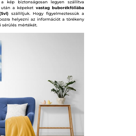
 kép biztonságosan legyen szállítva
s után a képeket
vastag buborékfóliába
5vl)
szállítjuk. Hogy figyelmeztessük a
obozra helyezni az információt a törékeny
ő sérülés mértékét.