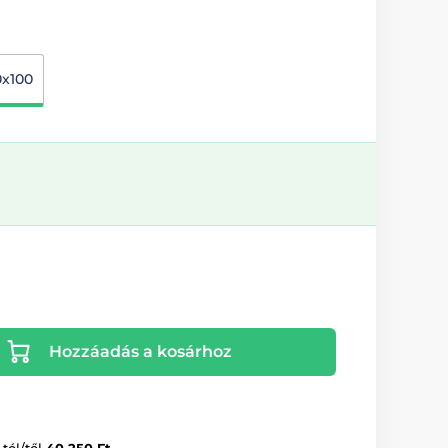
0x100
Hozzáadás a kosárhoz
-tól/től
40 250 Ft