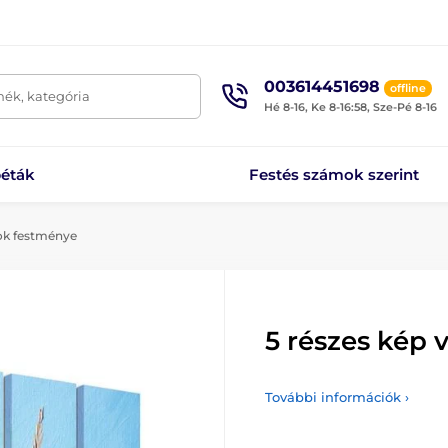
003614451698
offline
mék, kategória
Hé 8-16, Ke 8-16:58, Sze-Pé 8-16
éták
Festés számok szerint
sok festménye
5 részes kép
További információk ›