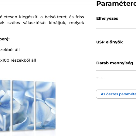
Paraméter
etesen kiegészíti a belső teret, és friss
Elhelyezés
k széles választékát kínáljuk, melyek
ben):
USP előnyök
zekből áll
x100 részekből áll
Darab mennyiség
Szín
Az összes paraméte
Kép technológia