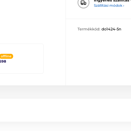
Szállítási módok ›
Termékkód:
do1424-5n
offline
698