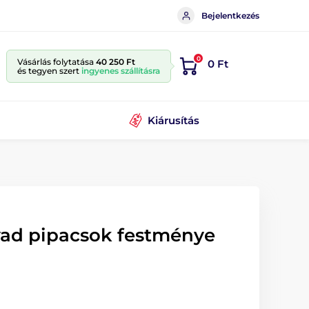
Bejelentkezés
0
Vásárlás folytatása
40 250 Ft
0 Ft
és tegyen szert
ingyenes szállításra
Kiárusítás
 vad pipacsok festménye