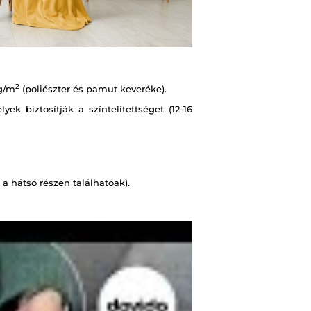
2
g/m
(poliészter és pamut keveréke).
k biztosítják a színtelítettséget (12-16
a hátsó részen találhatóak).