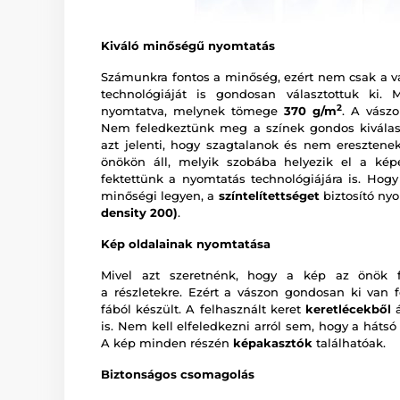
Kiváló minőségű nyomtatás
Számunkra fontos a minőség, ezért nem csak a v
technológiáját is gondosan választottuk ki.
2
nyomtatva, melynek tömege
370 g/m
. A vász
Nem feledkeztünk meg a színek gondos kiválas
azt jelenti, hogy szagtalanok és nem eresztenek
önökön áll, melyik szobába helyezik el a ké
fektettünk a nyomtatás technológiájára is. Hogy
minőségi legyen, a
színtelítettséget
biztosító ny
density 200)
.
Kép oldalainak nyomtatása
Mivel azt szeretnénk, hogy a kép az önök fa
a részletekre. Ezért a vászon gondosan ki van f
fából készült. A felhasznált keret
keretlécekből
á
is. Nem kell elfeledkezni arról sem, hogy a hátsó
A kép minden részén
képakasztók
találhatóak.
Biztonságos csomagolás