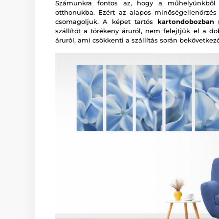
Számunkra fontos az, hogy a műhelyünkből a
otthonukba. Ezért az alapos minőségellenőrzé
csomagoljuk. A képet tartós
kartondobozban (
szállítót a törékeny áruról, nem felejtjük el a d
áruról, ami csökkenti a szállítás során bekövetkez