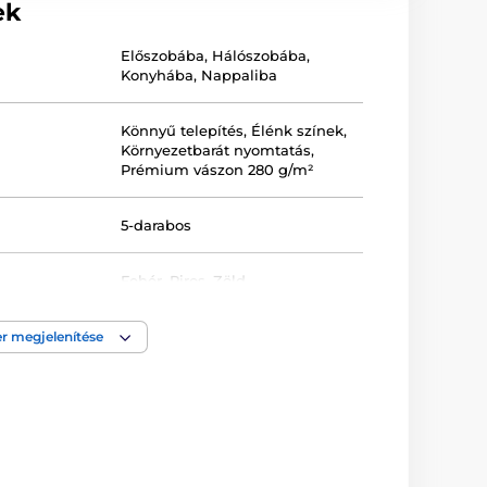
ek
Előszobába
,
Hálószobába
,
Konyhába
,
Nappaliba
Könnyű telepítés
,
Élénk színek
,
Környezetbarát nyomtatás
,
Prémium vászon 280 g/m²
5-darabos
Fehér
,
Piros
,
Zöld
Egyenes
,
Keretezett
,
r megjelenítése
Nyomtatott
,
Vászon