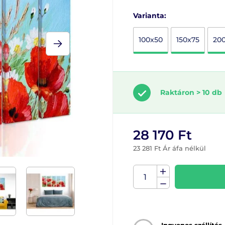
Varianta:
100x50
150x75
20
Raktáron > 10 db
28 170 Ft
23 281 Ft Ár áfa nélkül
Ingyenes szállítás