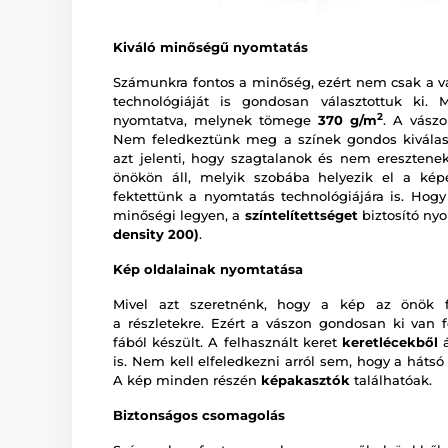
Kiváló minőségű nyomtatás
Számunkra fontos a minőség, ezért nem csak a v
technológiáját is gondosan választottuk ki.
2
nyomtatva, melynek tömege
370 g/m
. A vász
Nem feledkeztünk meg a színek gondos kiválas
azt jelenti, hogy szagtalanok és nem eresztenek
önökön áll, melyik szobába helyezik el a ké
fektettünk a nyomtatás technológiájára is. Hogy
minőségi legyen, a
színtelítettséget
biztosító ny
density 200)
.
Kép oldalainak nyomtatása
Mivel azt szeretnénk, hogy a kép az önök fa
a részletekre. Ezért a vászon gondosan ki van f
fából készült. A felhasznált keret
keretlécekből
á
is. Nem kell elfeledkezni arról sem, hogy a hátsó
A kép minden részén
képakasztók
találhatóak.
Biztonságos csomagolás