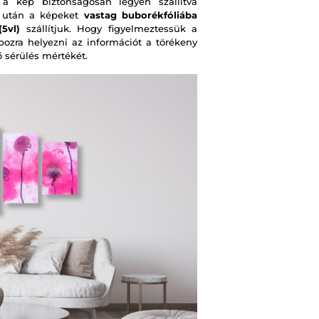
 kép biztonságosan legyen szállítva
s után a képeket
vastag buborékfóliába
5vl)
szállítjuk. Hogy figyelmeztessük a
obozra helyezni az információt a törékeny
ő sérülés mértékét.