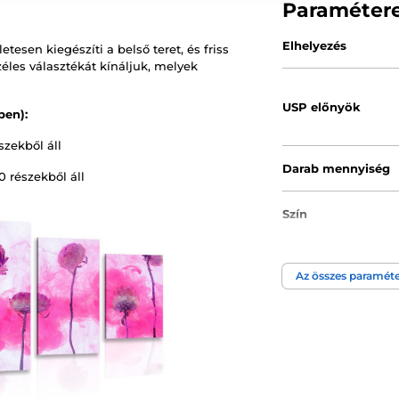
Paraméter
Elhelyezés
tesen kiegészíti a belső teret, és friss
éles választékát kínáljuk, melyek
USP előnyök
ben):
szekből áll
Darab mennyiség
 részekből áll
Szín
Kép technológia
Az összes paraméte