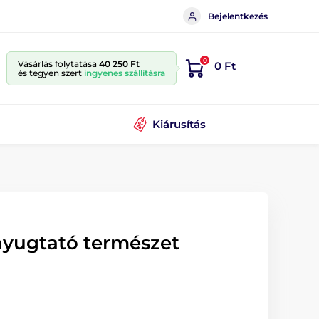
Bejelentkezés
0
Vásárlás folytatása
40 250 Ft
0 Ft
és tegyen szert
ingyenes szállításra
Kiárusítás
nyugtató természet