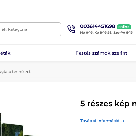
003614451698
online
mék, kategória
Hé 8-16, Ke 8-16:58, Sze-Pé 8-16
éták
Festés számok szerint
ugtató természet
5 részes kép 
További információk ›