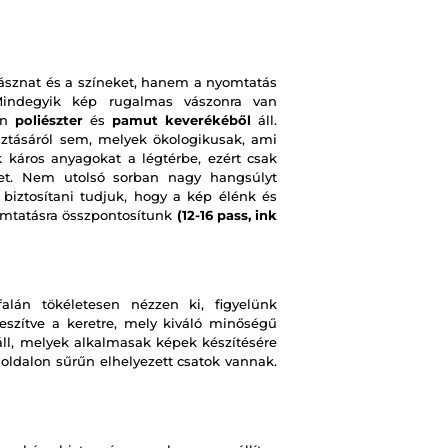
ásznat és a színeket, hanem a nyomtatás
 Mindegyik kép rugalmas vászonra van
on
poliészter
és
pamut keverékéből
áll.
ztásáról sem, melyek ökologikusak, ami
 káros anyagokat a légtérbe, ezért csak
pet. Nem utolsó sorban nagy hangsúlyt
 biztosítani tudjuk, hogy a kép élénk és
omtatásra összpontosítunk
(12-16 pass, ink
lán tökéletesen nézzen ki, figyelünk
eszítve a keretre, mely kiváló minőségű
ll, melyek alkalmasak képek készítésére
 oldalon sűrűn elhelyezett csatok vannak.