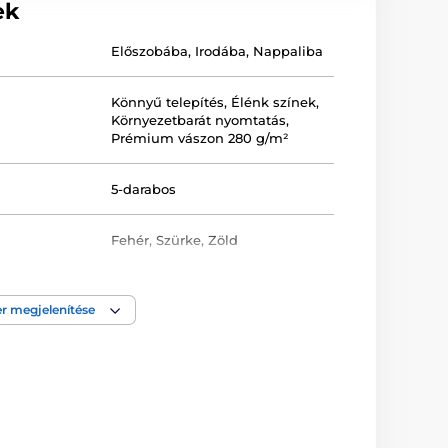
ek
Előszobába
,
Irodába
,
Nappaliba
Könnyű telepítés
,
Élénk színek
,
Környezetbarát nyomtatás
,
Prémium vászon 280 g/m²
5-darabos
Fehér
,
Szürke
,
Zöld
Keretezett
,
Nyomtatott
,
Szabálytalan
,
Vászon
r megjelenítése