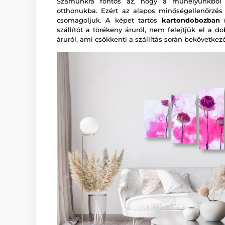
Számunkra fontos az, hogy a műhelyünkből a
otthonukba. Ezért az alapos minőségellenőrzé
csomagoljuk. A képet tartós
kartondobozban (
szállítót a törékeny áruról, nem felejtjük el a d
áruról, ami csökkenti a szállítás során bekövetkez