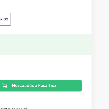
0x100
Hozzáadás a kosárhoz
-tól/től
40 250 Ft