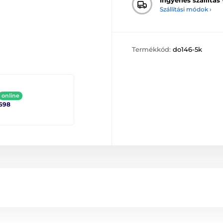
Szállítási módok ›
Termékkód:
do146-5k
online
698