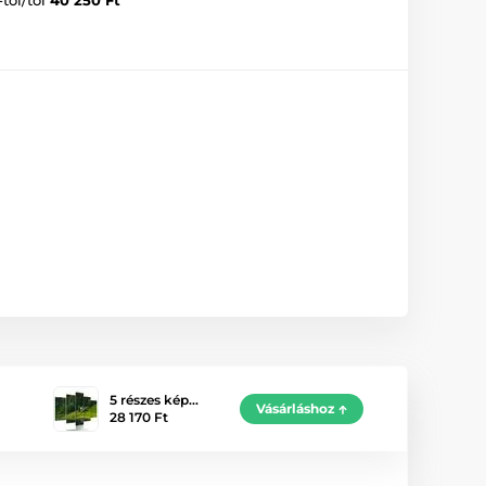
5 részes kép…
Vásárláshoz
28 170 Ft