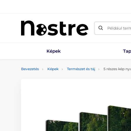
Például ter
Képek
Tap
Bevezetés
Képek
Természet és táj
5 részes kép ny