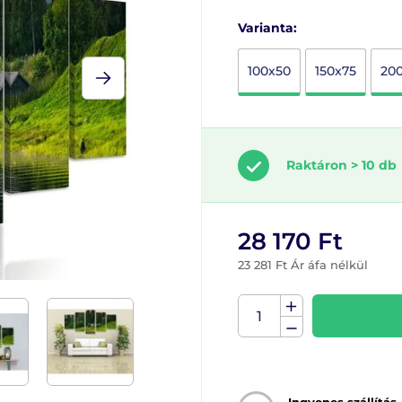
Varianta:
100x50
150x75
20
Raktáron > 10 db
28 170 Ft
23 281 Ft Ár áfa nélkül
Ingyenes szállítás