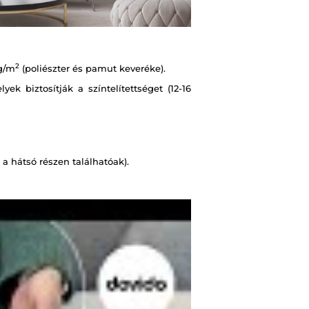
2
g/m
(poliészter és pamut keveréke).
k biztosítják a színtelítettséget (12-16
a hátsó részen találhatóak).