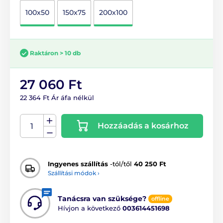
100x50
150x75
200x100
Raktáron > 10 db
27 060 Ft
22 364 Ft Ár áfa nélkül
Hozzáadás a kosárhoz
Ingyenes szállítás
-tól/től
40 250 Ft
Szállítási módok ›
Tanácsra van szüksége?
offline
Hívjon a következő
003614451698