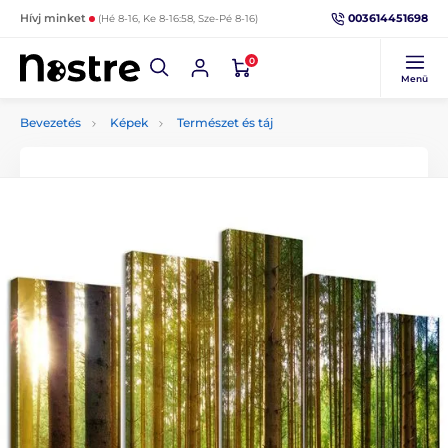
003614451698
Hívj minket
(Hé 8-16, Ke 8-16:58, Sze-Pé 8-16)
0
Menü
Bevezetés
Képek
Természet és táj