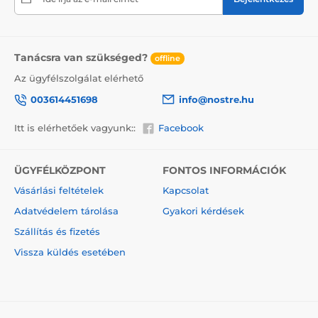
figyelmeztessük a szállítót a törékeny áruról, nem
felejtjük el a dobozra helyezni az információt a
törékeny áruról, ami csökkenti a szállítás során
bekövetkező sérülés mértékét.
Tanácsra van szükséged?
offline
Az ügyfélszolgálat elérhető
003614451698
info@nostre.hu
Itt is elérhetőek vagyunk::
Facebook
ÜGYFÉLKÖZPONT
FONTOS INFORMÁCIÓK
Vásárlási feltételek
Kapcsolat
Adatvédelem tárolása
Gyakori kérdések
Szállítás és fizetés
A vászonképek előnyei
Vissza küldés esetében
2
Kiváló minőségű vászon, melynek tömege 370 g/m
(poliészter és pamut keveréke).
Nyomtatás modern plotterek segítségével, melyek
biztosítják a színtelítettséget (12-16 pass, ink density