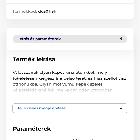
Termékkód:
do501-5k
Leírás és paraméterek
Termék leírása
Válasszanak olyan képet kínálatunkból, mely
tökéletesen kiegészíti a belső teret, és friss szellőt visz
otthonukba. Olyan motívumú képek széles
választékát kínáljuk, melyek minden otthonban
megállják helyüket.
Az 5 részes képeket két méretben kínáljuk (cm-ben):
Teljes leírás megjelenítése
100 x 50 -
20x30 | 20x40 | 20x50 | 20x40 | 20x30
részekből áll
Paraméterek
200 x 100 -
40x60 | 40x80 | 40x100 | 40x80 | 40x60