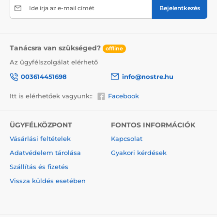
kartondobozban (5vl)
szállítjuk. Hogy
Ide írja az e-mail címét
Bejelentkezés
figyelmeztessük a szállítót a törékeny áruról, nem
felejtjük el a dobozra helyezni az információt a
törékeny áruról, ami csökkenti a szállítás során
bekövetkező sérülés mértékét.
Tanácsra van szükséged?
offline
Az ügyfélszolgálat elérhető
003614451698
info@nostre.hu
Itt is elérhetőek vagyunk::
Facebook
ÜGYFÉLKÖZPONT
FONTOS INFORMÁCIÓK
Vásárlási feltételek
Kapcsolat
Adatvédelem tárolása
Gyakori kérdések
Szállítás és fizetés
Vissza küldés esetében
A vászonképek előnyei
2
Kiváló minőségű vászon, melynek tömege 370 g/m
(poliészter és pamut keveréke).