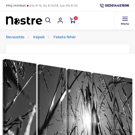
003614451698
Hívj minket
(Hé 8-16, Ke 8-16:58, Sze-Pé 8-16)
0
Menü
Bevezetés
Képek
Fekete fehér