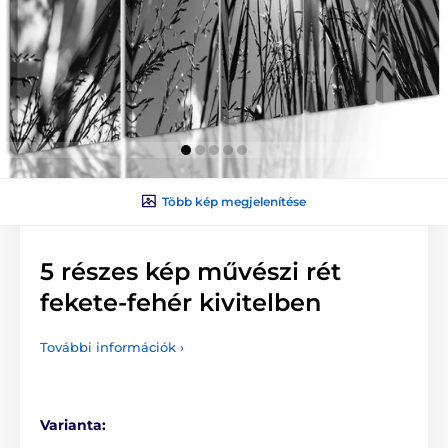
Több kép megjelenítése
5 részes kép művészi rét
fekete-fehér kivitelben
További információk ›
Varianta: