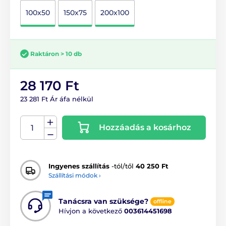
100x50
150x75
200x100
Raktáron > 10 db
28 170 Ft
23 281 Ft Ár áfa nélkül
Hozzáadás a kosárhoz
Ingyenes szállítás
-tól/től
40 250 Ft
Szállítási módok ›
Tanácsra van szüksége?
offline
Hívjon a következő
003614451698