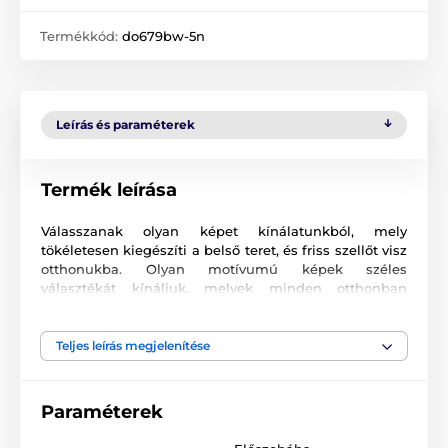
Termékkód:
do679bw-5n
Leírás és paraméterek
Termék leírása
Válasszanak olyan képet kínálatunkból, mely
tökéletesen kiegészíti a belső teret, és friss szellőt visz
otthonukba. Olyan motívumú képek széles
választékát kínáljuk, melyek minden otthonban
megállják helyüket.
Az 5 részes képeket két méretben kínáljuk (cm-
Teljes leírás megjelenítése
ben):
100 x 50 -
20x50 | 20x50 | 20x50 | 20x50 | 20x50
Paraméterek
részekből áll