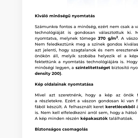
Kiváló minőségű nyomtatás
Számunkra fontos a minőség, ezért nem csak a v
technológiáját is gondosan választottuk ki.
2
nyomtatva, melynek tömege
370 g/m
. A vász
Nem feledkeztünk meg a színek gondos kiválas
azt jelenti, hogy szagtalanok és nem eresztenek
önökön áll, melyik szobába helyezik el a ké
fektettünk a nyomtatás technológiájára is. Hogy
minőségi legyen, a
színtelítettséget
biztosító ny
density 200)
.
Kép oldalainak nyomtatása
Mivel azt szeretnénk, hogy a kép az önök fa
a részletekre. Ezért a vászon gondosan ki van f
fából készült. A felhasznált keret
keretlécekből
á
is. Nem kell elfeledkezni arról sem, hogy a hátsó
A kép minden részén
képakasztók
találhatóak.
Biztonságos csomagolás