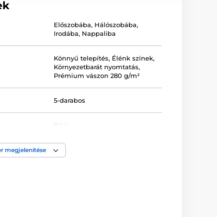
ek
Előszobába
,
Hálószobába
,
Irodába
,
Nappaliba
Könnyű telepítés
,
Élénk színek
,
Környezetbarát nyomtatás
,
Prémium vászon 280 g/m²
5-darabos
Bézs
Egyenes
,
Keretezett
,
r megjelenítése
Nyomtatott
,
Vászon