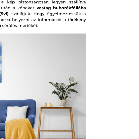
 kép biztonságosan legyen szállítva
s után a képeket
vastag buborékfóliába
5vl)
szállítjuk. Hogy figyelmeztessük a
obozra helyezni az információt a törékeny
ő sérülés mértékét.