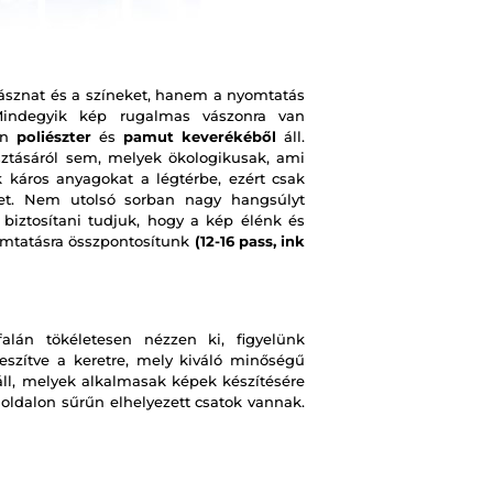
ásznat és a színeket, hanem a nyomtatás
 Mindegyik kép rugalmas vászonra van
on
poliészter
és
pamut keverékéből
áll.
ztásáról sem, melyek ökologikusak, ami
 káros anyagokat a légtérbe, ezért csak
pet. Nem utolsó sorban nagy hangsúlyt
 biztosítani tudjuk, hogy a kép élénk és
omtatásra összpontosítunk
(12-16 pass, ink
lán tökéletesen nézzen ki, figyelünk
eszítve a keretre, mely kiváló minőségű
ll, melyek alkalmasak képek készítésére
 oldalon sűrűn elhelyezett csatok vannak.