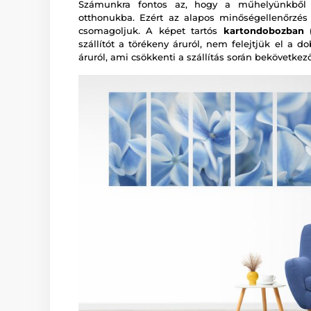
Számunkra fontos az, hogy a műhelyünkből a
otthonukba. Ezért az alapos minőségellenőrzé
csomagoljuk. A képet tartós
kartondobozban (
szállítót a törékeny áruról, nem felejtjük el a d
áruról, ami csökkenti a szállítás során bekövetkez