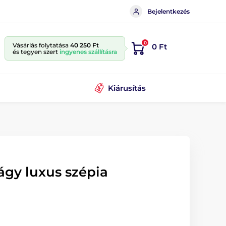
Bejelentkezés
0
Vásárlás folytatása
40 250 Ft
0 Ft
és tegyen szert
ingyenes szállításra
Kiárusítás
lágy luxus szépia