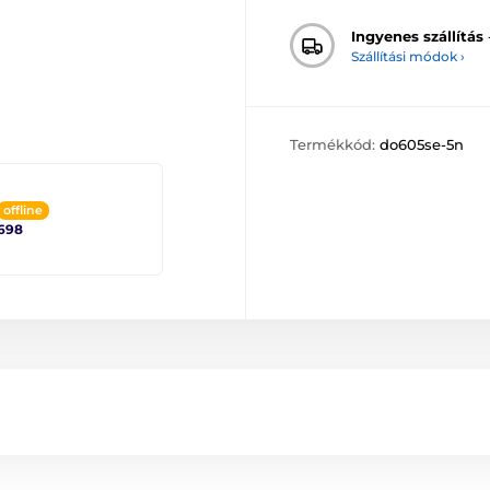
Ingyenes szállítás
Szállítási módok ›
Termékkód:
do605se-5n
offline
698