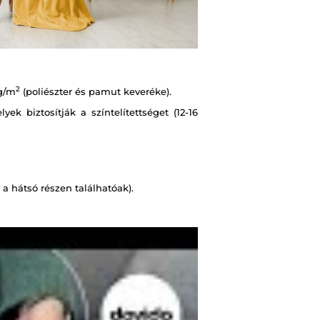
2
g/m
(poliészter és pamut keveréke).
k biztosítják a színtelítettséget (12-16
a hátsó részen találhatóak).