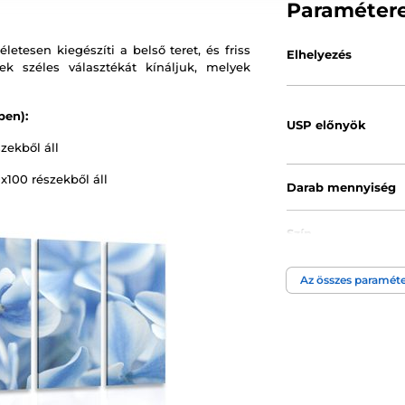
Paraméter
etesen kiegészíti a belső teret, és friss
Elhelyezés
k széles választékát kínáljuk, melyek
ben):
USP előnyök
zekből áll
x100 részekből áll
Darab mennyiség
Szín
Az összes paraméte
Kép technológia