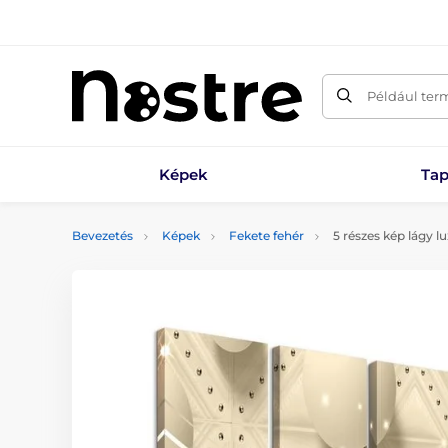
Például ter
Képek
Tap
Bevezetés
Képek
Fekete fehér
5 részes kép lágy lu