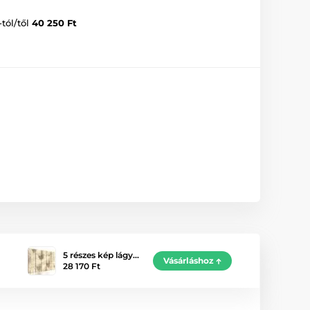
-tól/től
40 250 Ft
5 részes kép lágy…
Vásárláshoz
28 170 Ft