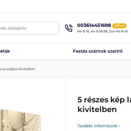
003614451698
offline
mék, kategória
Hé 8-16, Ke 8-16:58, Sze-Pé 8-16
éták
Festés számok szerint
xus szépia kivitelben
5 részes kép 
kivitelben
További információk ›