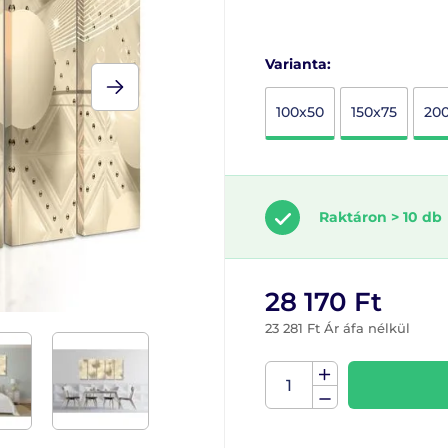
Varianta:
100x50
150x75
20
Raktáron > 10 db
28 170 Ft
23 281 Ft Ár áfa nélkül