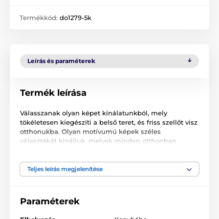
Termékkód:
do1279-5k
Leírás és paraméterek
Termék leírása
Válasszanak olyan képet kínálatunkból, mely
tökéletesen kiegészíti a belső teret, és friss szellőt visz
otthonukba. Olyan motívumú képek széles
választékát kínáljuk, melyek minden otthonban
megállják helyüket.
Az 5 részes képeket két méretben kínáljuk (cm-ben):
Teljes leírás megjelenítése
100 x 50 -
20x30 | 20x40 | 20x50 | 20x40 | 20x30
részekből áll
Paraméterek
200 x 100 -
40x60 | 40x80 | 40x100 | 40x80 | 40x60