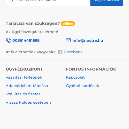
figyelmeztessük a szállítót a törékeny áruról, nem
felejtjük el a dobozra helyezni az információt a
törékeny áruról, ami csökkenti a szállítás során
bekövetkező sérülés mértékét.
Tanácsra van szükséged?
offline
Az ügyfélszolgálat elérhető
003614451698
info@nostre.hu
Itt is elérhetőek vagyunk::
Facebook
ÜGYFÉLKÖZPONT
FONTOS INFORMÁCIÓK
Vásárlási feltételek
Kapcsolat
Adatvédelem tárolása
Gyakori kérdések
Szállítás és fizetés
A vászonképek előnyei
Vissza küldés esetében
2
Kiváló minőségű vászon, melynek tömege 370 g/m
(poliészter és pamut keveréke).
Nyomtatás modern plotterek segítségével, melyek
biztosítják a színtelítettséget (12-16 pass, ink density