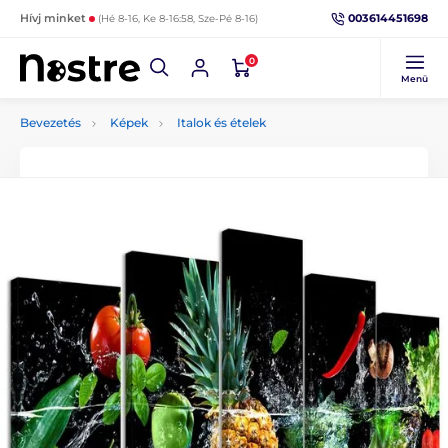
003614451698
Hívj minket
(Hé 8-16, Ke 8-16:58, Sze-Pé 8-16)
0
Menü
Bevezetés
Képek
Italok és ételek