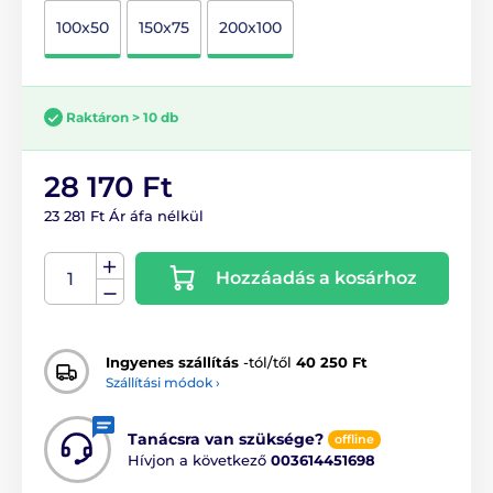
100x50
150x75
200x100
Raktáron > 10 db
28 170 Ft
23 281 Ft Ár áfa nélkül
Hozzáadás a kosárhoz
Ingyenes szállítás
-tól/től
40 250 Ft
Szállítási módok ›
Tanácsra van szüksége?
offline
Hívjon a következő
003614451698