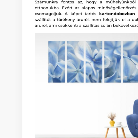
Számunkra fontos az, hogy a műhelyünkből a
otthonukba. Ezért az alapos minőségellenőrzé
csomagoljuk. A képet tartós
kartondobozban (
szállítót a törékeny áruról, nem felejtjük el a d
áruról, ami csökkenti a szállítás során bekövetkez