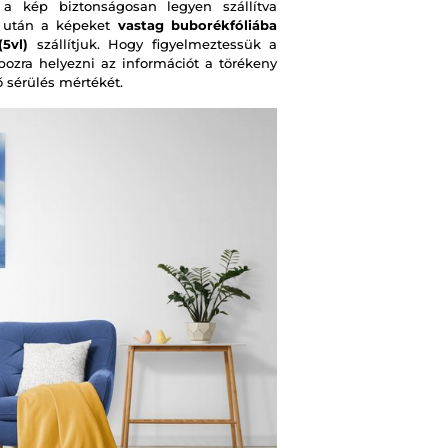
 kép biztonságosan legyen szállítva
s után a képeket
vastag buborékfóliába
5vl)
szállítjuk. Hogy figyelmeztessük a
obozra helyezni az információt a törékeny
ő sérülés mértékét.