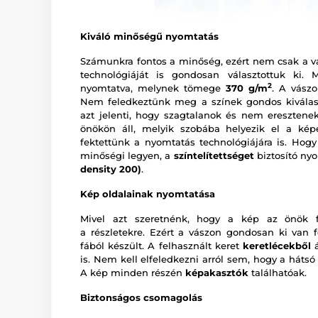
Kiváló minőségű nyomtatás
Számunkra fontos a minőség, ezért nem csak a v
technológiáját is gondosan választottuk ki.
2
nyomtatva, melynek tömege
370 g/m
. A vász
Nem feledkeztünk meg a színek gondos kiválas
azt jelenti, hogy szagtalanok és nem eresztenek
önökön áll, melyik szobába helyezik el a ké
fektettünk a nyomtatás technológiájára is. Hogy
minőségi legyen, a
színtelítettséget
biztosító ny
density 200)
.
Kép oldalainak nyomtatása
Mivel azt szeretnénk, hogy a kép az önök fa
a részletekre. Ezért a vászon gondosan ki van f
fából készült. A felhasznált keret
keretlécekből
á
is. Nem kell elfeledkezni arról sem, hogy a hátsó
A kép minden részén
képakasztók
találhatóak.
Biztonságos csomagolás