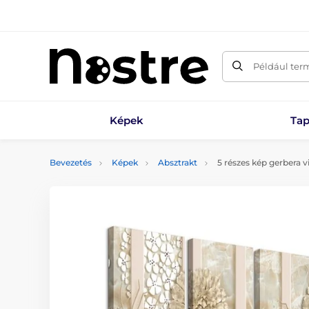
Például ter
Képek
Tap
Bevezetés
Képek
Absztrakt
5 részes kép gerbera v