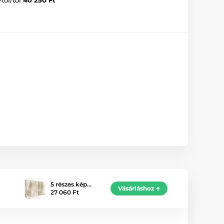
5 részes kép…
Vásárláshoz
27 060 Ft