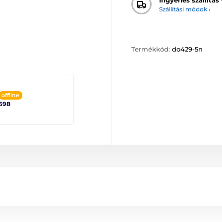
Szállítási módok ›
Termékkód:
do429-5n
offline
698