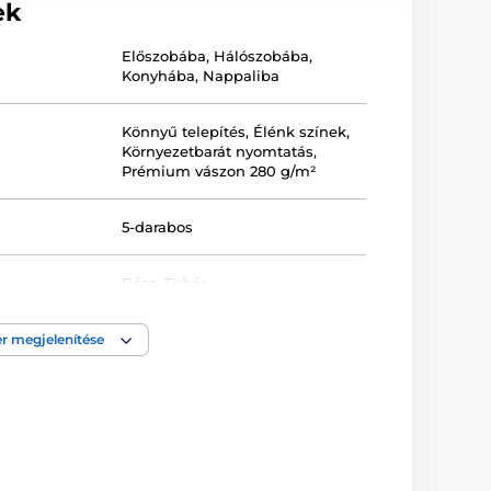
ek
Előszobába
,
Hálószobába
,
Konyhába
,
Nappaliba
Könnyű telepítés
,
Élénk színek
,
Környezetbarát nyomtatás
,
Prémium vászon 280 g/m²
5-darabos
Bézs
,
Fehér
Egyenes
,
Keretezett
,
r megjelenítése
Nyomtatott
,
Vászon