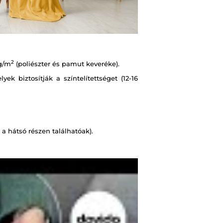
2
g/m
(poliészter és pamut keveréke).
k biztosítják a színtelítettséget (12-16
a hátsó részen találhatóak).