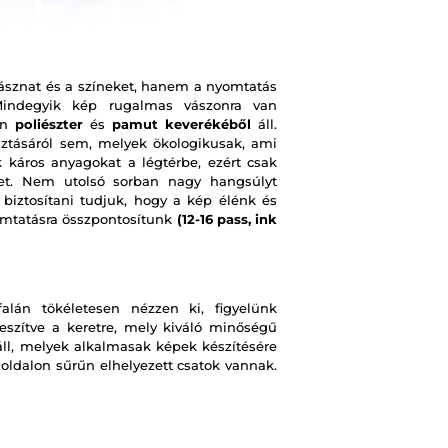
ásznat és a színeket, hanem a nyomtatás
 Mindegyik kép rugalmas vászonra van
on
poliészter
és
pamut keverékéből
áll.
ztásáról sem, melyek ökologikusak, ami
 káros anyagokat a légtérbe, ezért csak
pet. Nem utolsó sorban nagy hangsúlyt
 biztosítani tudjuk, hogy a kép élénk és
omtatásra összpontosítunk
(12-16 pass, ink
lán tökéletesen nézzen ki, figyelünk
eszítve a keretre, mely kiváló minőségű
ll, melyek alkalmasak képek készítésére
 oldalon sűrűn elhelyezett csatok vannak.