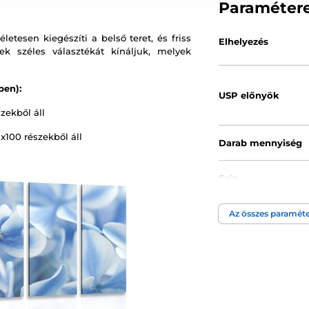
Paraméter
etesen kiegészíti a belső teret, és friss
Elhelyezés
k széles választékát kínáljuk, melyek
ben):
USP előnyök
zekből áll
x100 részekből áll
Darab mennyiség
Szín
Az összes paraméte
Kép technológia