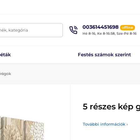
003614451698
offline
mék, kategória
Hé 8-16, Ke 8-16:58, Sze-Pé 8-16
éták
Festés számok szerint
irágok
5 részes kép 
További információk ›