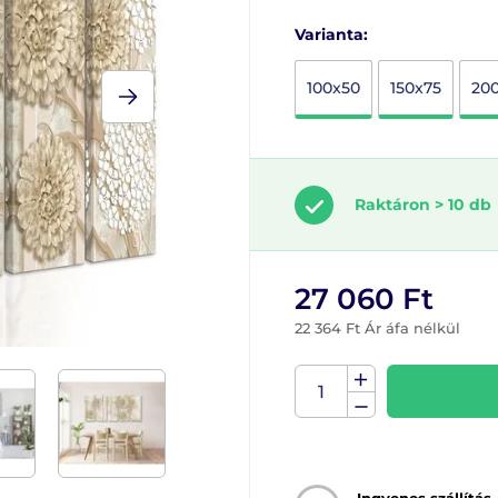
Varianta:
100x50
150x75
20
Raktáron > 10 db
27 060 Ft
22 364 Ft Ár áfa nélkül
Ingyenes szállítás