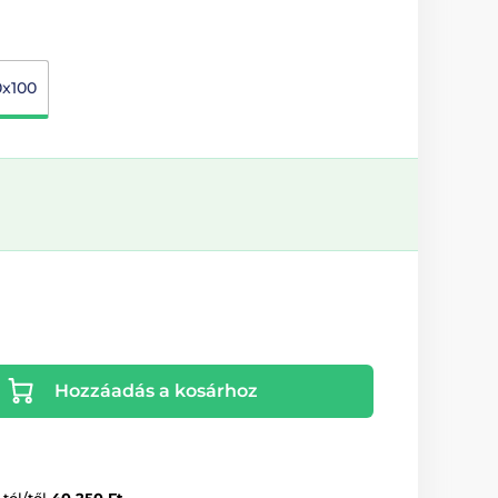
0x100
Hozzáadás a kosárhoz
-tól/től
40 250 Ft