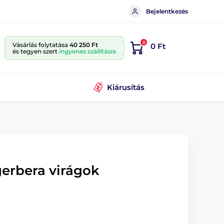
Bejelentkezés
0
Vásárlás folytatása
40 250 Ft
0 Ft
és tegyen szert
ingyenes szállításra
Kiárusítás
gerbera virágok