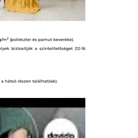
2
g/m
(poliészter és pamut keveréke).
k biztosítják a színtelítettséget (12-16
a hátsó részen találhatóak).