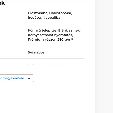
ek
Előszobába
,
Hálószobába
,
Irodába
,
Nappaliba
Könnyű telepítés
,
Élénk színek
,
Környezetbarát nyomtatás
,
Prémium vászon 280 g/m²
5-darabos
Fehér
,
Fekete
,
Szürke
Egyenes
,
Keretezett
,
r megjelenítése
Nyomtatott
,
Vászon