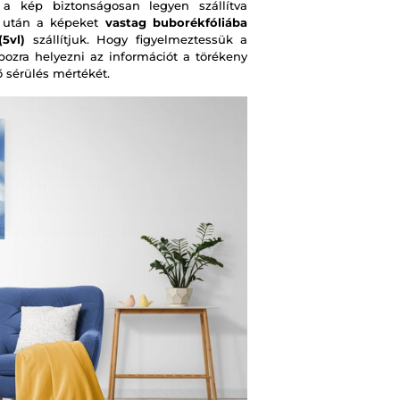
 kép biztonságosan legyen szállítva
s után a képeket
vastag buborékfóliába
5vl)
szállítjuk. Hogy figyelmeztessük a
obozra helyezni az információt a törékeny
ő sérülés mértékét.