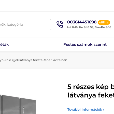
003614451698
offline
mék, kategória
Hé 8-16, Ke 8-16:58, Sze-Pé 8-16
éták
Festés számok szerint
n-i híd éjjeli látványa fekete-fehér kivitelben
5 részes kép b
látványa feke
További információk ›