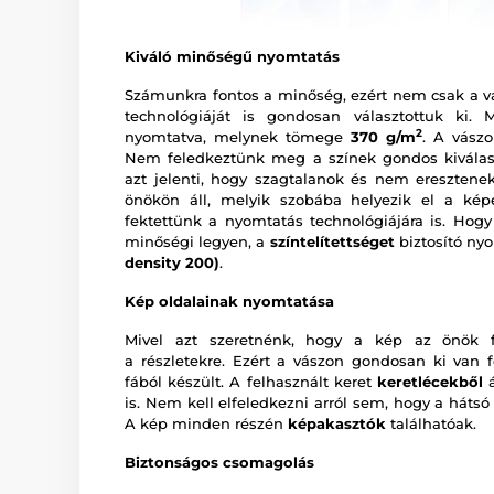
Kiváló minőségű nyomtatás
Számunkra fontos a minőség, ezért nem csak a v
technológiáját is gondosan választottuk ki.
2
nyomtatva, melynek tömege
370 g/m
. A vász
Nem feledkeztünk meg a színek gondos kiválas
azt jelenti, hogy szagtalanok és nem eresztenek
önökön áll, melyik szobába helyezik el a ké
fektettünk a nyomtatás technológiájára is. Hogy
minőségi legyen, a
színtelítettséget
biztosító ny
density 200)
.
Kép oldalainak nyomtatása
Mivel azt szeretnénk, hogy a kép az önök fa
a részletekre. Ezért a vászon gondosan ki van f
fából készült. A felhasznált keret
keretlécekből
á
is. Nem kell elfeledkezni arról sem, hogy a hátsó
A kép minden részén
képakasztók
találhatóak.
Biztonságos csomagolás