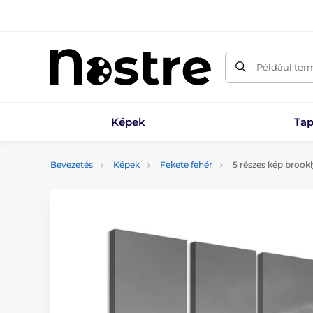
Például ter
Képek
Tap
Bevezetés
Képek
Fekete fehér
5 részes kép brookly