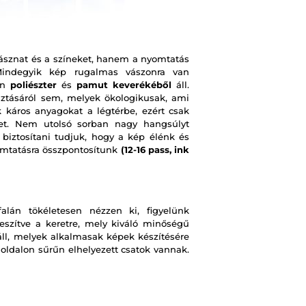
ásznat és a színeket, hanem a nyomtatás
 Mindegyik kép rugalmas vászonra van
on
poliészter
és
pamut keverékéből
áll.
ztásáról sem, melyek ökologikusak, ami
 káros anyagokat a légtérbe, ezért csak
pet. Nem utolsó sorban nagy hangsúlyt
 biztosítani tudjuk, hogy a kép élénk és
omtatásra összpontosítunk
(12-16 pass, ink
lán tökéletesen nézzen ki, figyelünk
eszítve a keretre, mely kiváló minőségű
ll, melyek alkalmasak képek készítésére
 oldalon sűrűn elhelyezett csatok vannak.