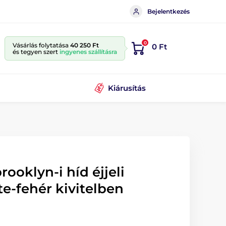
Bejelentkezés
0
Vásárlás folytatása
40 250 Ft
0 Ft
és tegyen szert
ingyenes szállításra
Kiárusítás
rooklyn-i híd éjjeli
te-fehér kivitelben