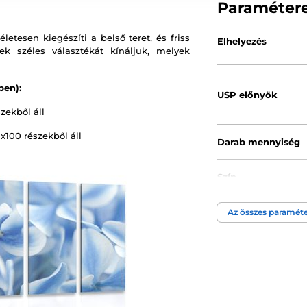
Paraméter
etesen kiegészíti a belső teret, és friss
Elhelyezés
k széles választékát kínáljuk, melyek
ben):
USP előnyök
zekből áll
x100 részekből áll
Darab mennyiség
Szín
Az összes paraméte
Kép technológia