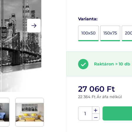
Varianta:
100x50
150x75
20
Raktáron > 10 db
27 060 Ft
22 364 Ft Ár áfa nélkül