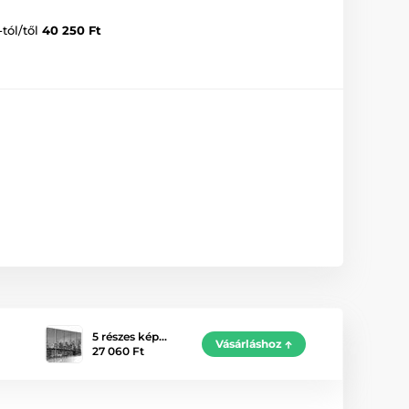
-tól/től
40 250 Ft
5 részes kép…
Vásárláshoz
27 060 Ft