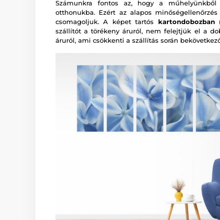
Számunkra fontos az, hogy a műhelyünkből a
otthonukba. Ezért az alapos minőségellenőrzé
csomagoljuk. A képet tartós
kartondobozban (
szállítót a törékeny áruról, nem felejtjük el a d
áruról, ami csökkenti a szállítás során bekövetkez