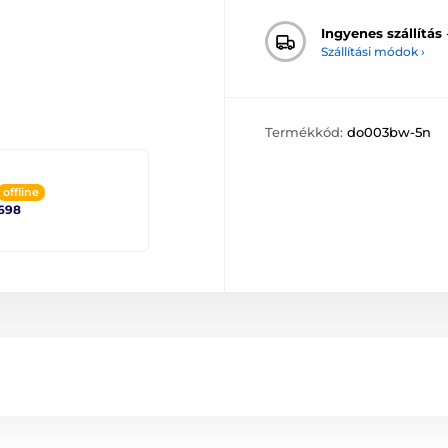
Ingyenes szállítás
Szállítási módok ›
Termékkód:
do003bw-5n
offline
698